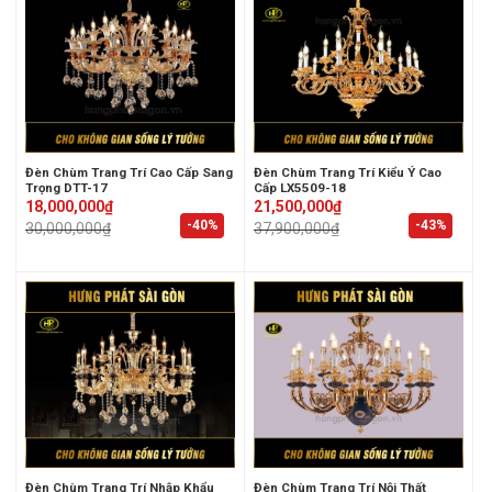
Đèn Chùm Trang Trí Cao Cấp Sang
Đèn Chùm Trang Trí Kiểu Ý Cao
Trọng DTT-17
Cấp LX5509-18
Original
Current
Original
Current
18,000,000
₫
21,500,000
₫
price
price
price
price
-40%
-43%
30,000,000
₫
37,900,000
₫
was:
is:
was:
is:
30,000,000₫.
18,000,000₫.
37,900,000₫.
21,500,000₫.
Đèn Chùm Trang Trí Nhập Khẩu
Đèn Chùm Trang Trí Nội Thất