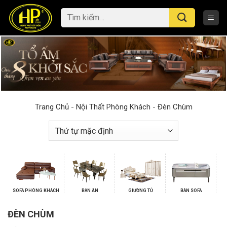
Skip
Tìm
to
kiếm:
content
Trang Chủ
-
Nội Thất Phòng Khách
-
Đèn Chùm
SOFA PHÒNG KHÁCH
BÀN ĂN
GIƯỜNG TỦ
BÀN SOFA
ĐÈN CHÙM