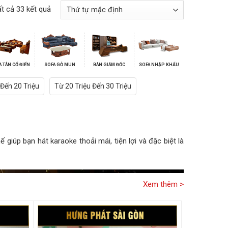
ất cả 33 kết quả
A TÂN CỔ ĐIỂN
SOFA GỖ MUN
BÀN GIÁM ĐỐC
SOFA NHẬP KHẨU
 Đến 20 Triệu
Từ 20 Triệu Đến 30 Triệu
 giúp bạn hát karaoke thoải mái, tiện lợi và đặc biệt là