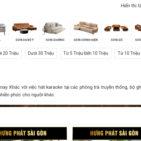
Hiển thị t
A
SOFA DA BÒ Ý
SOFA GIƯỜNG
SOFA CHỈNH ĐIỆN
SOFA GỖ
SOF
i 20 Triệu
Dưới 30 Triệu
Từ 5 Triệu Đến 10 Triệu
Từ 10 Triệu
ay. Khác với việc hát karaoke tại các phòng trà truyền thống, bộ ghế
 phiền phức cho người khác.