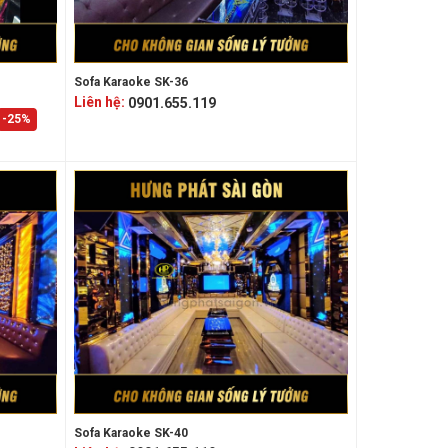
Sofa Karaoke SK-36
n phẩm bán chạy tại Showroom Hưng Phát bởi thiết kế
Liên hệ:
0901.655.119
-25%
Sofa Karaoke SK-40