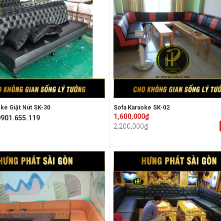
ke Giật Nút SK-30
Sofa Karaoke SK-02
Original
Current
1,600,000
₫
901.655.119
price
price
2,200,000
₫
was:
is:
2,200,000₫.
1,600,000₫.