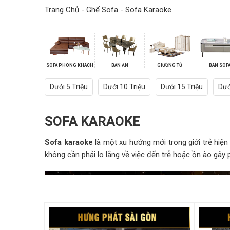
Trang Chủ
-
Ghế Sofa
-
Sofa Karaoke
SOFA PHÒNG KHÁCH
BÀN ĂN
GIƯỜNG TỦ
BÀN SOF
Dưới 5 Triệu
Dưới 10 Triệu
Dưới 15 Triệu
Dướ
SOFA KARAOKE
Sofa karaoke
là một xu hướng mới trong giới trẻ hiện n
không cần phải lo lắng về việc đến trễ hoặc ồn ào gây