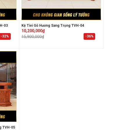
VH-03
Kệ Tivi Gỗ Hương Sang Trọng TVH-04
Original
Current
10,200,000
₫
price
price
-32%
-36%
15,900,000
₫
was:
is:
15,900,000₫.
10,200,000₫.
ng TVH-05