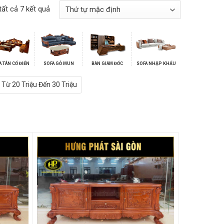
tất cả 7 kết quả
A TÂN CỔ ĐIỂN
SOFA GỖ MUN
BÀN GIÁM ĐỐC
SOFA NHẬP KHẨU
Từ 20 Triệu Đến 30 Triệu