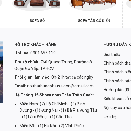
SOFA GỖ
SOFA TÂN CỔ ĐIỂN
HỖ TRỢ KHÁCH HÀNG
HƯỚNG DẪN 
Hotline:
0901.655.119
Giới thiệu
Trụ sở chính:
760 Quang Trung, Phường 8,
Chính sách th
Quận Gò Vấp, TP.HCM
Chính sách biê
Thời gian làm việc:
8h-21h tất cả các ngày
Chính sách bả
Email:
noithathungphatsaigon@gmail.com
Hướng dẫn đặt
Hệ Thống 15 Showroom Trên Toàn Quốc:
Điều khoản sử
Miền Nam: (7) Hồ Chí Minh - (2) Bình
Nội quy cửa h
Dương - (1) Đồng Nai - (1) Bà Rịa Vũng Tàu
Liên hệ
- (1) Lâm Đồng - (1) Cần Thơ
Miền Bắc: (1) Hà Nội - (2) Vĩnh Phúc