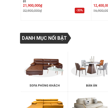
01
Original
Current
Original
Current
21,900,000
₫
12,400,0
price
price
price
price
-33%
32,900,000
₫
16,900,0
was:
is:
was:
is:
32,900,000₫.
21,900,000₫.
16,900,00
12,400,00
DANH MỤC NỔI BẬT
SOFA PHÒNG KHÁCH
BÀN ĂN