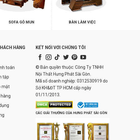
SOFA GỖ MUN
BÀN LÀM VIỆC
KHÁCH HÀNG
KẾT NỐI VỚI CHÚNG TÔI
© Bản quyền thuộc: Công Ty TNHH
anh toán
Nội Thất Hưng Phát Sài Gòn.
n tập
Mã số doanh nghiệp: 0312530919 do
o mật
Sở KH&ĐT TP HCM cấp ngày
01/11/2013.
 hàng
 dụng
CÁC GIẢI THƯỞNG CỦA HƯNG PHÁT SÀI GÒN
àng