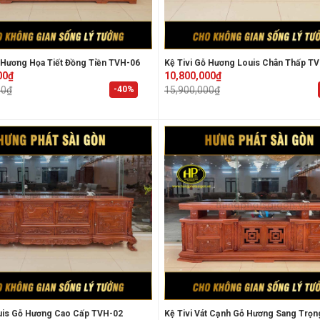
 Hương Họa Tiết Đồng Tiền TVH-06
Kệ Tivi Gỗ Hương Louis Chân Thấp T
Original
Current
00
₫
10,800,000
₫
price
price
-40%
00
₫
15,900,000
₫
was:
is:
0₫.
0₫.
15,900,000₫.
10,800,000₫.
ouis Gỗ Hương Cao Cấp TVH-02
Kệ Tivi Vát Cạnh Gỗ Hương Sang Trọ