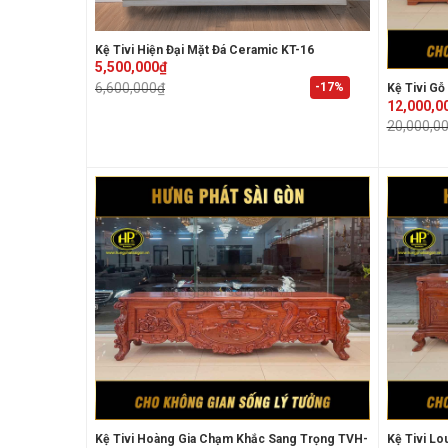
Kệ Tivi Hiện Đại Mặt Đá Ceramic KT-16
Original
Current
5,500,000
₫
price
price
-17%
6,600,000
₫
Kệ Tivi Gỗ
was:
is:
Original
Current
6,600,000₫.
5,500,000₫.
12,000,0
price
price
20,000,0
was:
is:
20,000,00
12,000,00
Kệ Tivi Hoàng Gia Chạm Khắc Sang Trọng TVH-
Kệ Tivi L