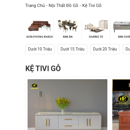
Trang Chủ
-
Nội Thất Đồ Gỗ
-
Kệ Tivi Gỗ
SOFA PHÒNG KHÁCH
BÀN ĂN
GIƯỜNG TỦ
BÀN SOF
Dưới 10 Triệu
Dưới 15 Triệu
Dưới 20 Triệu
Dư
KỆ TIVI GỖ