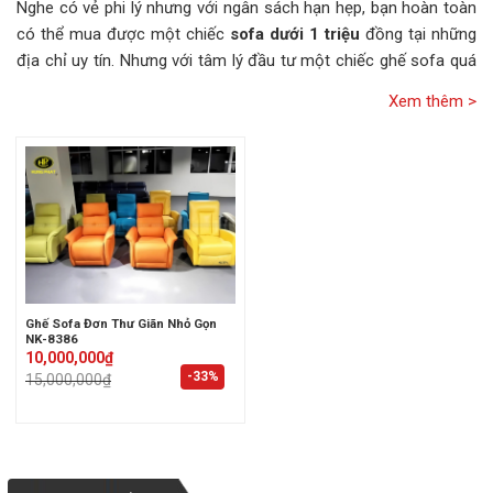
Nghe có vẻ phi lý nhưng với ngân sách hạn hẹp, bạn hoàn toàn
có thể mua được một chiếc
sofa dưới 1 triệu
đồng tại những
địa chỉ uy tín. Nhưng với tâm lý đầu tư một chiếc ghế sofa quá
rẻ, không ít người dùng bắt đầu dần hoài nghi về công năng sản
phẩm?
Hiểu được tâm lý chung của khách hàng, Hưng Phát Sài Gòn đã
có mặt để giúp bạn giải đáp tất tần tật về dòng
ghế sofa giá rẻ
dưới 1 triệu
trước khi quyết định có xuống tay chi tiền không
nhé.
Ghế Sofa Đơn Thư Giãn Nhỏ Gọn
NK-8386
Original
Current
10,000,000
₫
price
price
-33%
15,000,000
₫
was:
is:
15,000,000₫.
10,000,000₫.