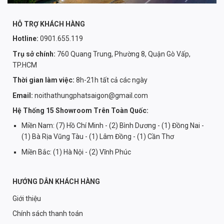
trị cao nhưng nhìn chung, các mẫu sofa giá 1 triệu vẫn làm
tốt vai trò cơ bản của mình, bao gồm việc tiếp khách hay
HỖ TRỢ KHÁCH HÀNG
nghỉ ngơi thư giãn,…
Hotline:
0901.655.119
Trụ sở chính:
760 Quang Trung, Phường 8, Quận Gò Vấp,
TP.HCM
Thời gian làm việc:
8h-21h tất cả các ngày
Email:
noithathungphatsaigon@gmail.com
Hệ Thống 15 Showroom Trên Toàn Quốc:
Miền Nam: (7) Hồ Chí Minh - (2) Bình Dương - (1) Đồng Nai -
(1) Bà Rịa Vũng Tàu - (1) Lâm Đồng - (1) Cần Thơ
Miền Bắc: (1) Hà Nội - (2) Vĩnh Phúc
HƯỚNG DẪN KHÁCH HÀNG
Giới thiệu
Chính sách thanh toán
Nhược điểm của sofa giá rẻ 1 triệu