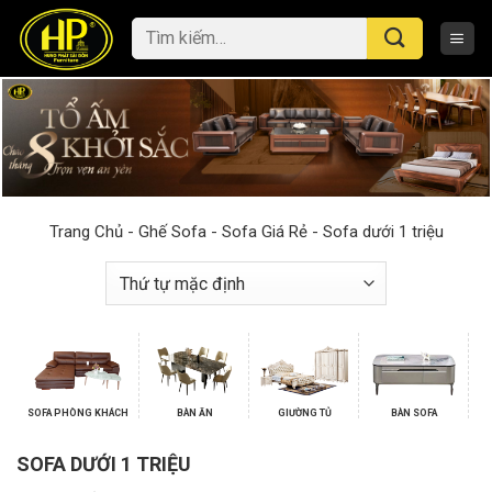
Skip
Tìm
to
kiếm:
content
Trang Chủ
-
Ghế Sofa
-
Sofa Giá Rẻ
-
Sofa dưới 1 triệu
SOFA PHÒNG KHÁCH
BÀN ĂN
GIƯỜNG TỦ
BÀN SOFA
SOFA DƯỚI 1 TRIỆU