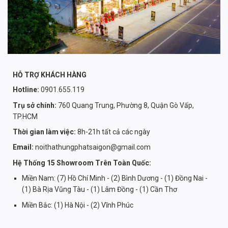
các dịch vụ hậu mãi bao gồm việc vận chuyển và lắp đặt sẽ
mang lại trải nghiệm mua hàng thuận tiện và không gặp trở
ngại.
HỖ TRỢ KHÁCH HÀNG
Hotline:
0901.655.119
Trụ sở chính:
760 Quang Trung, Phường 8, Quận Gò Vấp,
TP.HCM
Thời gian làm việc:
8h-21h tất cả các ngày
Email:
noithathungphatsaigon@gmail.com
Hệ Thống 15 Showroom Trên Toàn Quốc:
Miền Nam: (7) Hồ Chí Minh - (2) Bình Dương - (1) Đồng Nai -
(1) Bà Rịa Vũng Tàu - (1) Lâm Đồng - (1) Cần Thơ
Miền Bắc: (1) Hà Nội - (2) Vĩnh Phúc
Mẹo mua sofa dưới 5 triệu chất lượng tốt như hàng