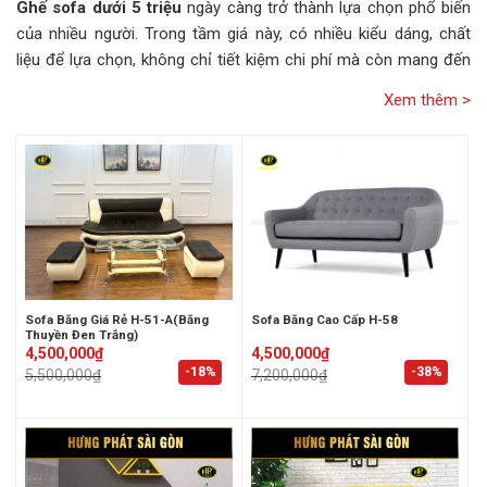
Ghế sofa dưới 5 triệu
ngày càng trở thành lựa chọn phổ biến
của nhiều người. Trong tầm giá này, có nhiều kiểu dáng, chất
liệu để lựa chọn, không chỉ tiết kiệm chi phí mà còn mang đến
sự thoải mái cho sinh hoạt hàng ngày. Qua bài viết, Hưng Phát
Sài Gòn sẽ chia sẻ những kinh nghiệm mua
sopha giá rẻ dưới 5
triệu
nhưng vẫn đảm bảo chất lượng và phù hợp với sở thích,
không gian sống của bạn.
Sofa Băng Giá Rẻ H-51-A(Băng
Sofa Băng Cao Cấp H-58
Thuyền Đen Trắng)
Original
Current
Original
Current
4,500,000
₫
4,500,000
₫
price
price
price
price
-18%
-38%
5,500,000
₫
7,200,000
₫
was:
is:
was:
is:
5,500,000₫.
4,500,000₫.
7,200,000₫.
4,500,000₫.
Sofa dưới 5 triệu có đáng mua không?