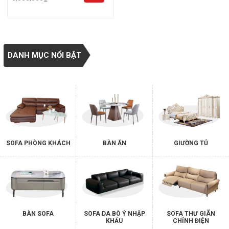
6,500,000₫.
5,900,000₫.
DANH MỤC NỔI BẬT
SOFA PHÒNG KHÁCH
BÀN ĂN
GIƯỜNG TỦ
BÀN SOFA
SOFA DA BÒ Ý NHẬP
SOFA THƯ GIÃN
KHẨU
CHỈNH ĐIỆN
Chọn sofa giá rẻ dưới 5 triệu có nhiều tiện ích đi kèm