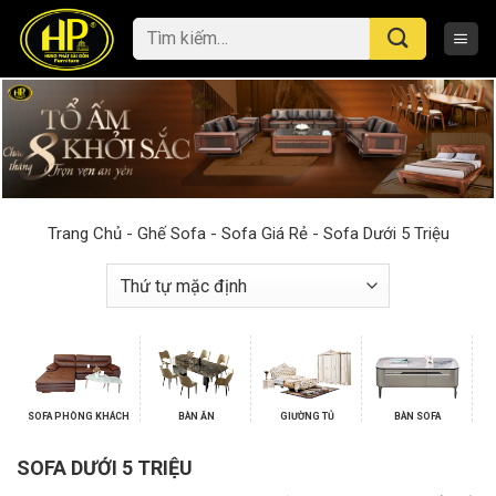
Skip
Tìm
to
kiếm:
content
Trang Chủ
-
Ghế Sofa
-
Sofa Giá Rẻ
-
Sofa Dưới 5 Triệu
SOFA PHÒNG KHÁCH
BÀN ĂN
GIƯỜNG TỦ
BÀN SOFA
SOFA DƯỚI 5 TRIỆU