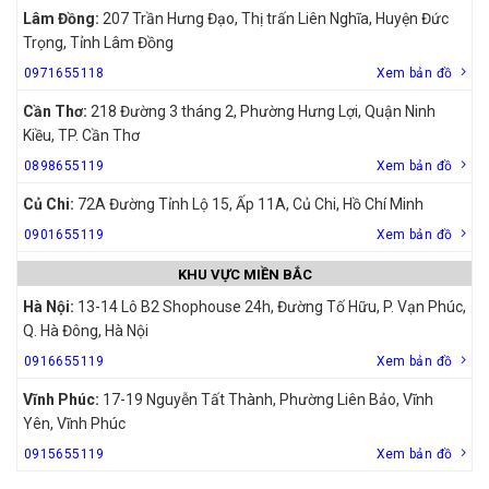
Lâm Đồng:
207 Trần Hưng Đạo, Thị trấn Liên Nghĩa, Huyện Đức
Trọng, Tỉnh Lâm Đồng
0971655118
Xem bản đồ
Cần Thơ:
218 Đường 3 tháng 2, Phường Hưng Lợi, Quận Ninh
Kiều, TP. Cần Thơ
0898655119
Xem bản đồ
Củ Chi:
72A Đường Tỉnh Lộ 15, Ấp 11A, Củ Chi, Hồ Chí Minh
0901655119
Xem bản đồ
KHU VỰC MIỀN BẮC
Hà Nội:
13-14 Lô B2 Shophouse 24h, Đường Tố Hữu, P. Vạn Phúc,
Q. Hà Đông, Hà Nội
0916655119
Xem bản đồ
Vĩnh Phúc:
17-19 Nguyễn Tất Thành, Phường Liên Bảo, Vĩnh
Yên, Vĩnh Phúc
0915655119
Xem bản đồ