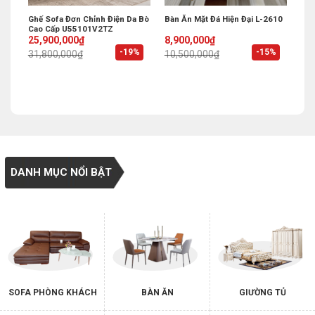
g
Ghế Sofa Đơn Chỉnh Điện Da Bò
Bàn Ăn Mặt Đá Hiện Đại L-2610
Cao Cấp U55101V2TZ
Original
Current
Original
Current
25,900,000
₫
8,900,000
₫
price
price
price
price
%
-19%
-15%
31,800,000
₫
10,500,000
₫
was:
is:
was:
is:
31,800,000₫.
25,900,000₫.
10,500,000₫.
8,900,000₫.
DANH MỤC NỔI BẬT
SOFA PHÒNG KHÁCH
BÀN ĂN
GIƯỜNG TỦ