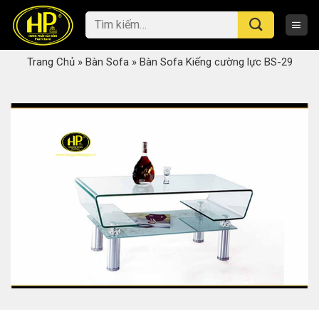
Skip
Tìm
to
kiếm:
content
Trang Chủ
»
Bàn Sofa
»
Bàn Sofa Kiếng cường lực BS-29