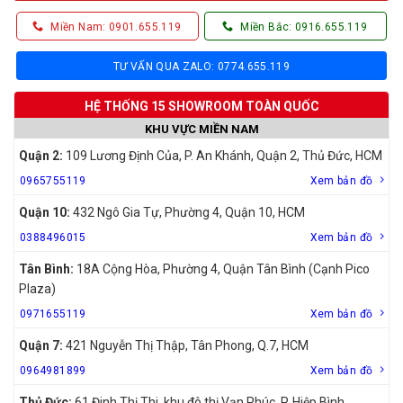
Miền Nam: 0901.655.119
Miền Bắc: 0916.655.119
TƯ VẤN QUA ZALO: 0774.655.119
HỆ THỐNG 15 SHOWROOM TOÀN QUỐC
KHU VỰC MIỀN NAM
Quận 2:
109 Lương Định Của, P. An Khánh, Quận 2, Thủ Đức, HCM
0965755119
Xem bản đồ
Quận 10:
432 Ngô Gia Tự, Phường 4, Quận 10, HCM
0388496015
Xem bản đồ
Tân Bình:
18A Cộng Hòa, Phường 4, Quận Tân Bình (Cạnh Pico
Plaza)
0971655119
Xem bản đồ
Quận 7:
421 Nguyễn Thị Thập, Tân Phong, Q.7, HCM
0964981899
Xem bản đồ
Thủ Đức:
61 Đinh Thị Thi, khu đô thị Vạn Phúc, P. Hiệp Bình