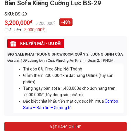
Bàn Sofa Kiếng Cường Lực BS-29
SKU:
BS-29
3,200,000
₫
-48%
₫
6,200,000
Original
Current
price
price
₫
(Tiết kiệm:
3,000,000
)
was:
is:
6,200,000₫.
3,200,000₫.
KHUYẾN MÃI - ƯU ĐÃI
BIG SALE KHAI TRƯƠNG SHOWROOM QUẬN 2, LƯƠNG ĐỊNH CỦA
Địa chỉ: 109 Lương Định Của, Phường An Khánh, Quận 2, TP.HCM
Trả góp 0%, Free Ship Nội Thành
Giảm thêm 200.000đ khi đặt hàng Online (tùy sản
phẩm)
Tặng ngay bàn sofa 1.400.000đ cho đơn hàng trên
7.000.000đ (tùy dòng sản phẩm)
Đặc biệt chiết khấu tiền mặt cực sốc khi mua
Combo
Sofa – Bàn ăn – Giường tủ
ĐẶT HÀNG ONLINE