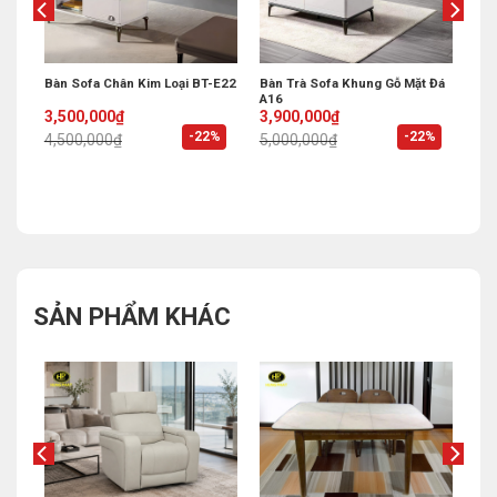
Bàn Sofa Chân Kim Loại BT-E22
Bàn Trà Sofa Khung Gỗ Mặt Đá
V01
A16
Original
Current
Original
Current
3,500,000
₫
3,900,000
₫
price
price
price
price
%
-22%
-22%
4,500,000
₫
5,000,000
₫
was:
is:
was:
is:
4,500,000₫.
3,500,000₫.
5,000,000₫.
3,900,000₫.
SẢN PHẨM KHÁC