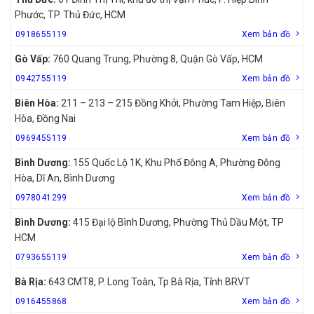
Phước, TP. Thủ Đức, HCM
0918655119
Xem bản đồ
Gò Vấp:
760 Quang Trung, Phường 8, Quận Gò Vấp, HCM
0942755119
Xem bản đồ
Biên Hòa:
211 – 213 – 215 Đồng Khởi, Phường Tam Hiệp, Biên
Hòa, Đồng Nai
0969455119
Xem bản đồ
Bình Dương:
155 Quốc Lộ 1K, Khu Phố Đông A, Phường Đông
Hòa, Dĩ An, Bình Dương
0978041299
Xem bản đồ
Bình Dương:
415 Đại lộ Bình Dương, Phường Thủ Dầu Một, TP
HCM
0793655119
Xem bản đồ
Bà Rịa:
643 CMT8, P. Long Toàn, Tp Bà Rịa, Tỉnh BRVT
0916455868
Xem bản đồ