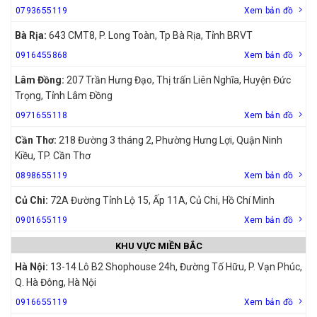
0793655119
Xem bản đồ
Bà Rịa:
643 CMT8, P. Long Toàn, Tp Bà Rịa, Tỉnh BRVT
0916455868
Xem bản đồ
Lâm Đồng:
207 Trần Hưng Đạo, Thị trấn Liên Nghĩa, Huyện Đức
Trọng, Tỉnh Lâm Đồng
0971655118
Xem bản đồ
Cần Thơ:
218 Đường 3 tháng 2, Phường Hưng Lợi, Quận Ninh
Kiều, TP. Cần Thơ
0898655119
Xem bản đồ
Củ Chi:
72A Đường Tỉnh Lộ 15, Ấp 11A, Củ Chi, Hồ Chí Minh
0901655119
Xem bản đồ
KHU VỰC MIỀN BẮC
Hà Nội:
13-14 Lô B2 Shophouse 24h, Đường Tố Hữu, P. Vạn Phúc,
Q. Hà Đông, Hà Nội
0916655119
Xem bản đồ