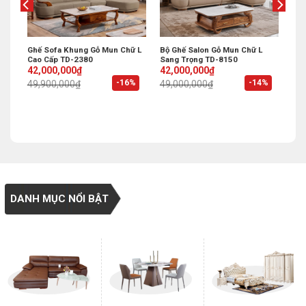
Ghế Sofa Khung Gỗ Mun Chữ L
Bộ Ghế Salon Gỗ Mun Chữ L
Cao Cấp TD-2380
Sang Trọng TD-8150
Original
Current
Original
Current
42,000,000
₫
42,000,000
₫
price
price
price
price
%
-16%
-14%
49,900,000
₫
49,000,000
₫
was:
is:
was:
is:
49,900,000₫.
42,000,000₫.
49,000,000₫.
42,000,000₫.
DANH MỤC NỔI BẬT