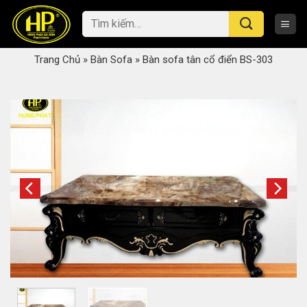
Skip
Tìm
to
kiếm:
content
Trang Chủ
»
Bàn Sofa
»
Bàn sofa tân cổ điển BS-303