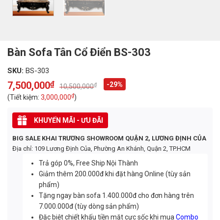
Bàn Sofa Tân Cổ Điển BS-303
SKU:
BS-303
7,500,000
₫
-29%
₫
10,500,000
Original
Current
price
price
₫
(Tiết kiệm:
3,000,000
)
was:
is:
10,500,000₫.
7,500,000₫.
KHUYẾN MÃI - ƯU ĐÃI
BIG SALE KHAI TRƯƠNG SHOWROOM QUẬN 2, LƯƠNG ĐỊNH CỦA
Địa chỉ: 109 Lương Định Của, Phường An Khánh, Quận 2, TP.HCM
Trả góp 0%, Free Ship Nội Thành
Giảm thêm 200.000đ khi đặt hàng Online (tùy sản
phẩm)
Tặng ngay bàn sofa 1.400.000đ cho đơn hàng trên
7.000.000đ (tùy dòng sản phẩm)
Đặc biệt chiết khấu tiền mặt cực sốc khi mua
Combo