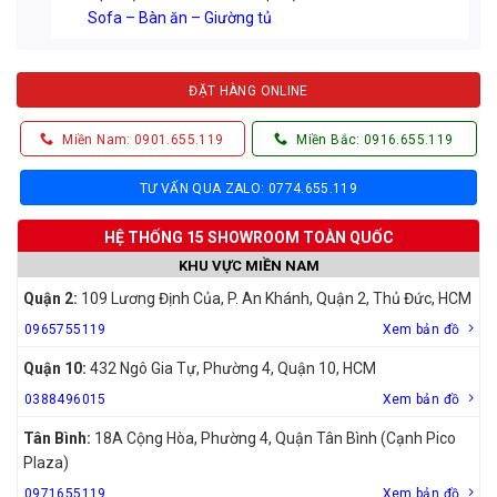
Sofa – Bàn ăn – Giường tủ
ĐẶT HÀNG ONLINE
Miền Nam: 0901.655.119
Miền Bắc: 0916.655.119
TƯ VẤN QUA ZALO: 0774.655.119
HỆ THỐNG 15 SHOWROOM TOÀN QUỐC
KHU VỰC MIỀN NAM
Quận 2:
109 Lương Định Của, P. An Khánh, Quận 2, Thủ Đức, HCM
0965755119
Xem bản đồ
Quận 10:
432 Ngô Gia Tự, Phường 4, Quận 10, HCM
0388496015
Xem bản đồ
Tân Bình:
18A Cộng Hòa, Phường 4, Quận Tân Bình (Cạnh Pico
Plaza)
0971655119
Xem bản đồ