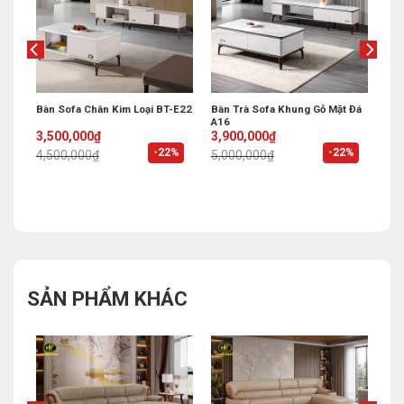
Bàn Sofa Chân Kim Loại BT-E22
Bàn Trà Sofa Khung Gỗ Mặt Đá
V01
A16
Original
Current
Original
Current
3,500,000
₫
3,900,000
₫
price
price
price
price
%
-22%
-22%
4,500,000
₫
5,000,000
₫
was:
is:
was:
is:
4,500,000₫.
3,500,000₫.
5,000,000₫.
3,900,000₫.
SẢN PHẨM KHÁC