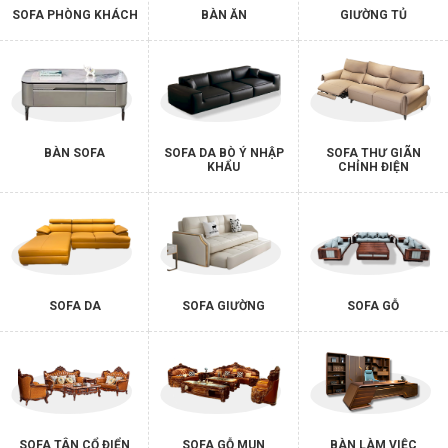
SOFA PHÒNG KHÁCH
BÀN ĂN
GIƯỜNG TỦ
BÀN SOFA
SOFA DA BÒ Ý NHẬP
SOFA THƯ GIÃN
KHẨU
CHỈNH ĐIỆN
SOFA DA
SOFA GIƯỜNG
SOFA GỖ
SOFA TÂN CỔ ĐIỂN
SOFA GỖ MUN
BÀN LÀM VIỆC