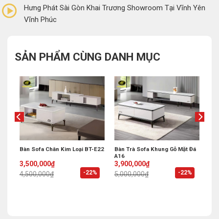
Hưng Phát Sài Gòn Khai Trương Showroom Tại Vĩnh Yên
Vĩnh Phúc
SẢN PHẨM CÙNG DANH MỤC
Bàn Sofa Chân Kim Loại BT-E22
Bàn Trà Sofa Khung Gỗ Mặt Đá
V01
A16
Original
Current
Original
Current
3,500,000
₫
3,900,000
₫
price
price
price
price
%
-22%
-22%
4,500,000
₫
5,000,000
₫
was:
is:
was:
is:
4,500,000₫.
3,500,000₫.
5,000,000₫.
3,900,000₫.