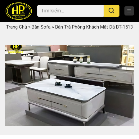
Skip
Tìm
to
kiếm:
content
Trang Chủ
»
Bàn Sofa
»
Bàn Trà Phòng Khách Mặt Đá BT-1513