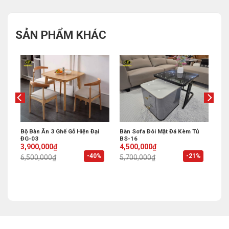
SẢN PHẨM KHÁC
Bộ Bàn Ăn 3 Ghế Gỗ Hiện Đại
Bàn Sofa Đôi Mặt Đá Kèm Tủ
ĐG-03
BS-16
Original
Current
Original
Current
3,900,000
₫
4,500,000
₫
price
price
price
price
%
-40%
-21%
6,500,000
₫
5,700,000
₫
was:
is:
was:
is:
6,500,000₫.
3,900,000₫.
5,700,000₫.
4,500,000₫.