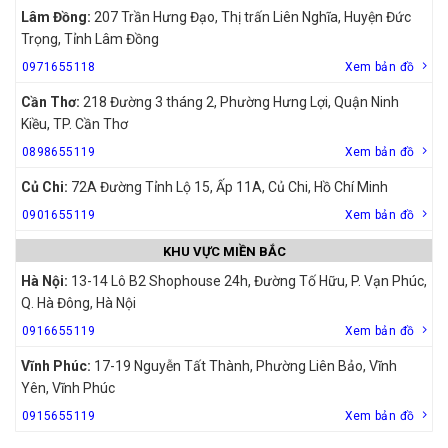
Lâm Đồng:
207 Trần Hưng Đạo, Thị trấn Liên Nghĩa, Huyện Đức
Trọng, Tỉnh Lâm Đồng
0971655118
Xem bản đồ
Cần Thơ:
218 Đường 3 tháng 2, Phường Hưng Lợi, Quận Ninh
Kiều, TP. Cần Thơ
0898655119
Xem bản đồ
Củ Chi:
72A Đường Tỉnh Lộ 15, Ấp 11A, Củ Chi, Hồ Chí Minh
0901655119
Xem bản đồ
KHU VỰC MIỀN BẮC
Hà Nội:
13-14 Lô B2 Shophouse 24h, Đường Tố Hữu, P. Vạn Phúc,
Q. Hà Đông, Hà Nội
0916655119
Xem bản đồ
Vĩnh Phúc:
17-19 Nguyễn Tất Thành, Phường Liên Bảo, Vĩnh
Yên, Vĩnh Phúc
0915655119
Xem bản đồ