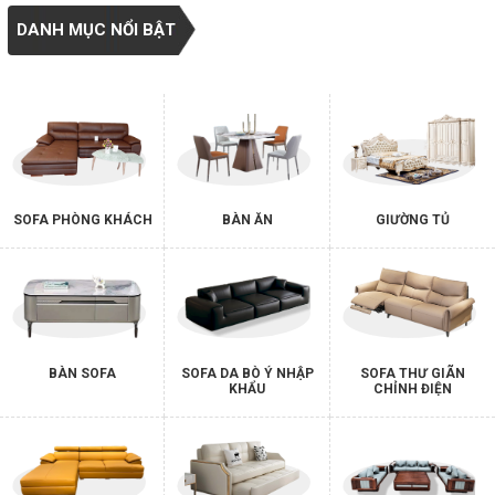
DANH MỤC NỔI BẬT
SOFA PHÒNG KHÁCH
BÀN ĂN
GIƯỜNG TỦ
BÀN SOFA
SOFA DA BÒ Ý NHẬP
SOFA THƯ GIÃN
KHẨU
CHỈNH ĐIỆN