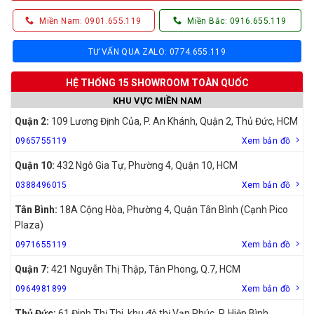
Miền Nam: 0901.655.119
Miền Bắc: 0916.655.119
TƯ VẤN QUA ZALO: 0774.655.119
HỆ THỐNG 15 SHOWROOM TOÀN QUỐC
KHU VỰC MIỀN NAM
Quận 2:
109 Lương Định Của, P. An Khánh, Quận 2, Thủ Đức, HCM
0965755119
Xem bản đồ
Quận 10:
432 Ngô Gia Tự, Phường 4, Quận 10, HCM
0388496015
Xem bản đồ
Tân Bình:
18A Cộng Hòa, Phường 4, Quận Tân Bình (Cạnh Pico
Plaza)
0971655119
Xem bản đồ
Quận 7:
421 Nguyễn Thị Thập, Tân Phong, Q.7, HCM
0964981899
Xem bản đồ
Thủ Đức:
61 Đinh Thị Thi, khu đô thị Vạn Phúc, P. Hiệp Bình