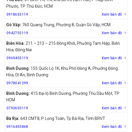
Phước, TP. Thủ Đức, HCM
0918655119
Xem bản đồ
Gò Vấp:
760 Quang Trung, Phường 8, Quận Gò Vấp, HCM
0942755119
Xem bản đồ
Biên Hòa:
211 – 213 – 215 Đồng Khởi, Phường Tam Hiệp, Biên
Hòa, Đồng Nai
0969455119
Xem bản đồ
Bình Dương:
155 Quốc Lộ 1K, Khu Phố Đông A, Phường Đông
Hòa, Dĩ An, Bình Dương
0978041299
Xem bản đồ
Bình Dương:
415 Đại lộ Bình Dương, Phường Thủ Dầu Một, TP
HCM
0793655119
Xem bản đồ
Bà Rịa:
643 CMT8, P. Long Toàn, Tp Bà Rịa, Tỉnh BRVT
0916455868
Xem bản đồ