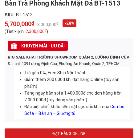
Bàn Trà Phòng Khách Mặt Đá BT-1513
SKU:
BT-1513
5,700,000
₫
-29%
₫
8,000,000
Original
Current
price
price
₫
(Tiết kiệm:
2,300,000
)
was:
is:
8,000,000₫.
5,700,000₫.
KHUYẾN MÃI - ƯU ĐÃI
BIG SALE KHAI TRƯƠNG SHOWROOM QUẬN 2, LƯƠNG ĐỊNH CỦA
Địa chỉ: 109 Lương Định Của, Phường An Khánh, Quận 2, TP.HCM
Trả góp 0%, Free Ship Nội Thành
Giảm thêm 200.000đ khi đặt hàng Online (tùy sản
phẩm)
Tặng ngay bàn sofa 1.400.000đ cho đơn hàng trên
7.000.000đ (tùy dòng sản phẩm)
Đặc biệt chiết khấu tiền mặt cực sốc khi mua
Combo
Sofa – Bàn ăn – Giường tủ
ĐẶT HÀNG ONLINE