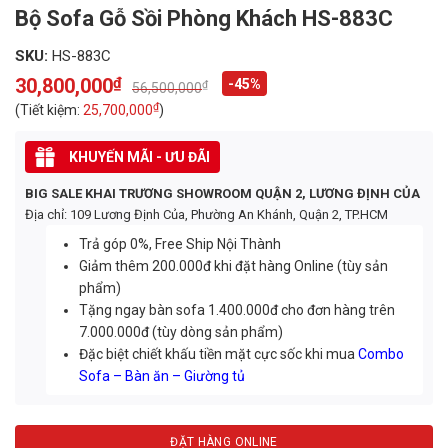
Bộ Sofa Gỗ Sồi Phòng Khách HS-883C
SKU:
HS-883C
30,800,000
₫
-45%
₫
56,500,000
Original
Current
price
price
₫
(Tiết kiệm:
25,700,000
)
was:
is:
56,500,000₫.
30,800,000₫.
KHUYẾN MÃI - ƯU ĐÃI
BIG SALE KHAI TRƯƠNG SHOWROOM QUẬN 2, LƯƠNG ĐỊNH CỦA
Địa chỉ: 109 Lương Định Của, Phường An Khánh, Quận 2, TP.HCM
Trả góp 0%, Free Ship Nội Thành
Giảm thêm 200.000đ khi đặt hàng Online (tùy sản
phẩm)
Tặng ngay bàn sofa 1.400.000đ cho đơn hàng trên
7.000.000đ (tùy dòng sản phẩm)
Đặc biệt chiết khấu tiền mặt cực sốc khi mua
Combo
Sofa – Bàn ăn – Giường tủ
ĐẶT HÀNG ONLINE