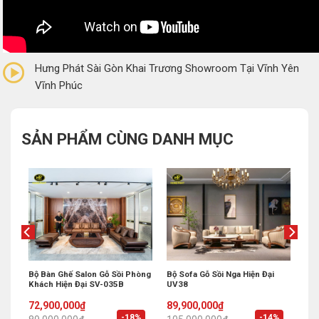
0/5
(0 Reviews)
Hưng Phát Sài Gòn Khai Trương Showroom Tại Vĩnh Yên
Vĩnh Phúc
SẢN PHẨM CÙNG DANH MỤC
Bộ Bàn Ghế Salon Gỗ Sồi Phòng
Bộ Sofa Gỗ Sồi Nga Hiện Đại
Khách Hiện Đại SV-035B
UV38
Original
Current
Original
Current
72,900,000
₫
89,900,000
₫
price
price
price
price
%
-18%
-14%