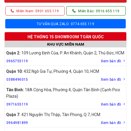
Miền Nam: 0901.655.119
Miền Bắc: 0916.655.119
TƯ VẤN QUA ZALO: 0774.655.119
HỆ THỐNG 15 SHOWROOM TOÀN QUỐC
KHU VỰC MIỀN NAM
Quận 2:
109 Lương Định Của, P. An Khánh, Quận 2, Thủ Đức, HCM
0965755119
Xem bản đồ
Quận 10:
432 Ngô Gia Tự, Phường 4, Quận 10, HCM
0388496015
Xem bản đồ
Tân Bình:
18A Cộng Hòa, Phường 4, Quận Tân Bình (Cạnh Pico
Plaza)
0971655119
Xem bản đồ
Quận 7:
421 Nguyễn Thị Thập, Tân Phong, Q.7, HCM
0964981899
Xem bản đồ