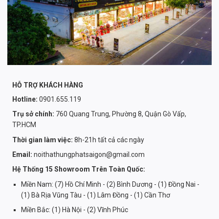
HỖ TRỢ KHÁCH HÀNG
Hotline:
0901.655.119
Trụ sở chính:
760 Quang Trung, Phường 8, Quận Gò Vấp,
TP.HCM
Thời gian làm việc:
8h-21h tất cả các ngày
Email:
noithathungphatsaigon@gmail.com
Hệ Thống 15 Showroom Trên Toàn Quốc:
Miền Nam: (7) Hồ Chí Minh - (2) Bình Dương - (1) Đồng Nai -
(1) Bà Rịa Vũng Tàu - (1) Lâm Đồng - (1) Cần Thơ
Miền Bắc: (1) Hà Nội - (2) Vĩnh Phúc