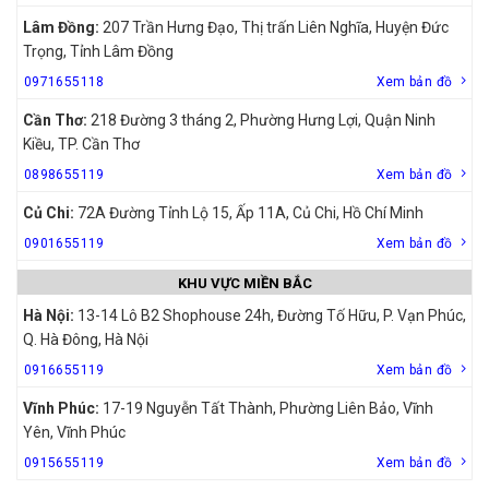
Lâm Đồng:
207 Trần Hưng Đạo, Thị trấn Liên Nghĩa, Huyện Đức
Trọng, Tỉnh Lâm Đồng
0971655118
Xem bản đồ
Cần Thơ:
218 Đường 3 tháng 2, Phường Hưng Lợi, Quận Ninh
Kiều, TP. Cần Thơ
0898655119
Xem bản đồ
Củ Chi:
72A Đường Tỉnh Lộ 15, Ấp 11A, Củ Chi, Hồ Chí Minh
0901655119
Xem bản đồ
KHU VỰC MIỀN BẮC
Hà Nội:
13-14 Lô B2 Shophouse 24h, Đường Tố Hữu, P. Vạn Phúc,
Q. Hà Đông, Hà Nội
0916655119
Xem bản đồ
Vĩnh Phúc:
17-19 Nguyễn Tất Thành, Phường Liên Bảo, Vĩnh
Yên, Vĩnh Phúc
0915655119
Xem bản đồ