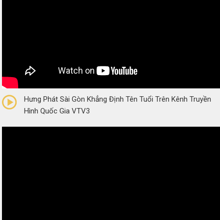
0/5
(0 Reviews)
Hưng Phát Sài Gòn Khẳng Định Tên Tuổi Trên Kênh Truyền
Hình Quốc Gia VTV3