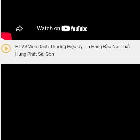
0/5
(0 Reviews)
HTV9 Vinh Danh Thương Hiệu Uy Tín Hàng Đầu Nội Thất
Hưng Phát Sài Gòn