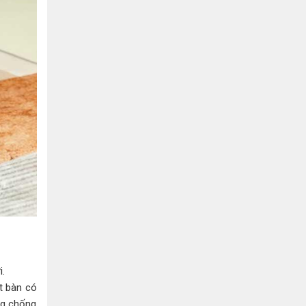
i.
t bàn có
ng chống