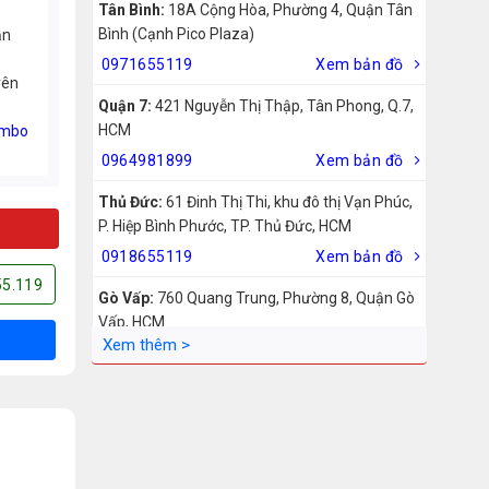
Tân Bình:
18A Cộng Hòa, Phường 4, Quận Tân
Bình (Cạnh Pico Plaza)
ản
0971655119
Xem bản đồ
rên
Quận 7:
421 Nguyễn Thị Thập, Tân Phong, Q.7,
HCM
mbo
0964981899
Xem bản đồ
Thủ Đức:
61 Đinh Thị Thi, khu đô thị Vạn Phúc,
P. Hiệp Bình Phước, TP. Thủ Đức, HCM
0918655119
Xem bản đồ
55.119
Gò Vấp:
760 Quang Trung, Phường 8, Quận Gò
Vấp, HCM
0942755119
Xem bản đồ
Biên Hòa:
211 – 213 – 215 Đồng Khởi, Phường
Tam Hiệp, Biên Hòa, Đồng Nai
0969455119
Xem bản đồ