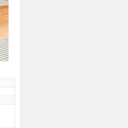
Hồ Chí Minh
0901655119
Xem bản đồ
KHU VỰC MIỀN BẮC
Hà Nội:
13-14 Lô B2 Shophouse 24h, Đường Tố
Hữu, P. Vạn Phúc, Q. Hà Đông, Hà Nội
0916655119
Xem bản đồ
Vĩnh Phúc:
17-19 Nguyễn Tất Thành, Phường
Liên Bảo, Vĩnh Yên, Vĩnh Phúc
0915655119
Xem bản đồ