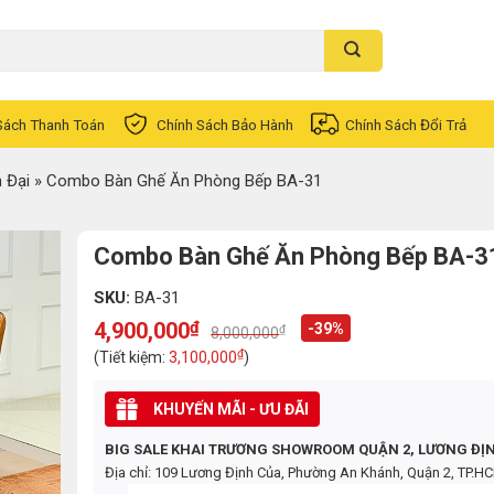
Sách Thanh Toán
Chính Sách Bảo Hành
Chính Sách Đổi Trả
 Đại
»
Combo Bàn Ghế Ăn Phòng Bếp BA-31
Combo Bàn Ghế Ăn Phòng Bếp BA-3
SKU:
BA-31
4,900,000
₫
-39%
₫
8,000,000
Original
Current
price
price
₫
(Tiết kiệm:
3,100,000
)
was:
is:
8,000,000₫.
4,900,000₫.
KHUYẾN MÃI - ƯU ĐÃI
BIG SALE KHAI TRƯƠNG SHOWROOM QUẬN 2, LƯƠNG ĐỊ
Địa chỉ: 109 Lương Định Của, Phường An Khánh, Quận 2, TP.H