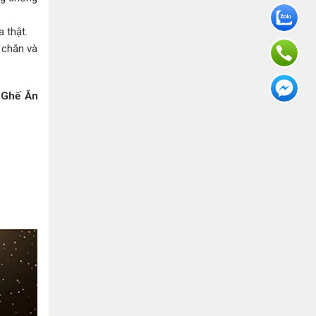
 thật.
 chắn và
 Ghế Ăn