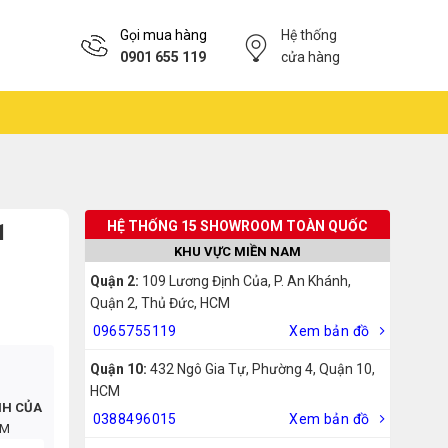
Gọi mua hàng
Hệ thống
0901 655 119
cửa hàng
HỆ THỐNG 15 SHOWROOM TOÀN QUỐC
1
KHU VỰC MIỀN NAM
Quận 2:
109 Lương Định Của, P. An Khánh,
Quận 2, Thủ Đức, HCM
0965755119
Xem bản đồ
Quận 10:
432 Ngô Gia Tự, Phường 4, Quận 10,
HCM
NH CỦA
0388496015
Xem bản đồ
CM