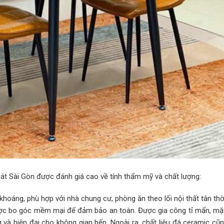
át Sài Gòn được đánh giá cao về tính thẩm mỹ và chất lượng:
hoáng, phù hợp với nhà chung cư, phòng ăn theo lối nội thất tân thờ
ợc bo góc mềm mại để đảm bảo an toàn. Được gia công tỉ mẩn, mặ
và hiện đại cho không gian bếp. Ngoài ra, chất liệu đá ceramic cũ