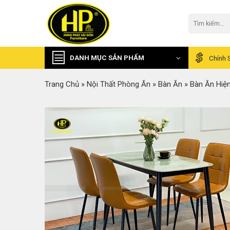
Skip
to
Tìm
kiếm:
content
DANH MỤC SẢN PHẨM
Chính 
Trang Chủ
»
Nội Thất Phòng Ăn
»
Bàn Ăn
»
Bàn Ăn Hiện