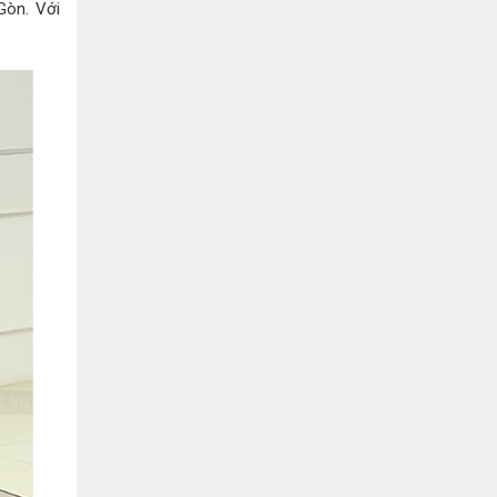
Bình Dương:
155 Quốc Lộ 1K, Khu Phố Đông A,
Gòn. Với
Phường Đông Hòa, Dĩ An, Bình Dương
0978041299
Xem bản đồ
Bình Dương:
415 Đại lộ Bình Dương, Phường
Thủ Dầu Một, TP HCM
0793655119
Xem bản đồ
Bà Rịa:
643 CMT8, P. Long Toàn, Tp Bà Rịa,
Tỉnh BRVT
0916455868
Xem bản đồ
Lâm Đồng:
207 Trần Hưng Đạo, Thị trấn Liên
Nghĩa, Huyện Đức Trọng, Tỉnh Lâm Đồng
0971655118
Xem bản đồ
Cần Thơ:
218 Đường 3 tháng 2, Phường Hưng
Lợi, Quận Ninh Kiều, TP. Cần Thơ
0898655119
Xem bản đồ
Củ Chi:
72A Đường Tỉnh Lộ 15, Ấp 11A, Củ Chi,