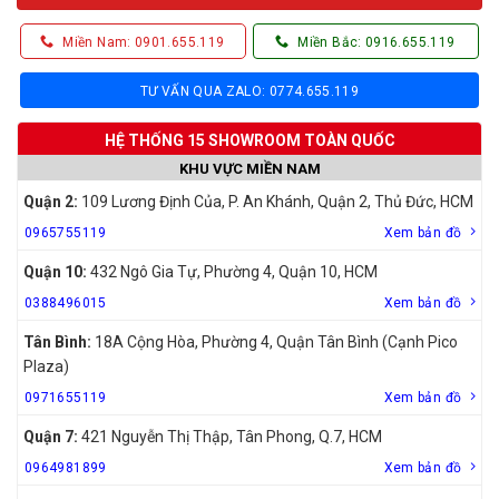
Miền Nam: 0901.655.119
Miền Bắc: 0916.655.119
TƯ VẤN QUA ZALO: 0774.655.119
HỆ THỐNG 15 SHOWROOM TOÀN QUỐC
KHU VỰC MIỀN NAM
Quận 2:
109 Lương Định Của, P. An Khánh, Quận 2, Thủ Đức, HCM
0965755119
Xem bản đồ
Quận 10:
432 Ngô Gia Tự, Phường 4, Quận 10, HCM
0388496015
Xem bản đồ
Tân Bình:
18A Cộng Hòa, Phường 4, Quận Tân Bình (Cạnh Pico
Plaza)
0971655119
Xem bản đồ
Quận 7:
421 Nguyễn Thị Thập, Tân Phong, Q.7, HCM
0964981899
Xem bản đồ