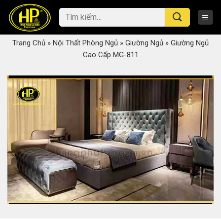
Skip
Tìm
to
kiếm:
content
Trang Chủ
»
Nội Thất Phòng Ngủ
»
Giường Ngủ
»
Giường Ngủ
Cao Cấp MG-811