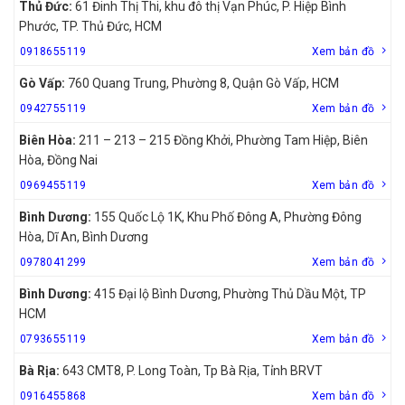
Thủ Đức:
61 Đinh Thị Thi, khu đô thị Vạn Phúc, P. Hiệp Bình
Phước, TP. Thủ Đức, HCM
0918655119
Xem bản đồ
Gò Vấp:
760 Quang Trung, Phường 8, Quận Gò Vấp, HCM
0942755119
Xem bản đồ
Biên Hòa:
211 – 213 – 215 Đồng Khởi, Phường Tam Hiệp, Biên
Hòa, Đồng Nai
0969455119
Xem bản đồ
Bình Dương:
155 Quốc Lộ 1K, Khu Phố Đông A, Phường Đông
Hòa, Dĩ An, Bình Dương
0978041299
Xem bản đồ
Bình Dương:
415 Đại lộ Bình Dương, Phường Thủ Dầu Một, TP
HCM
0793655119
Xem bản đồ
Bà Rịa:
643 CMT8, P. Long Toàn, Tp Bà Rịa, Tỉnh BRVT
0916455868
Xem bản đồ