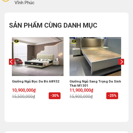
Vĩnh Phúc
SẢN PHẨM CÙNG DANH MỤC
ờng
Giường Ngủ Bọc Da Bò A8932
Giường Ngủ Sang Trọng Da Sinh
Thái M1301
Original
Current
Original
Current
10,900,000
₫
11,900,000
₫
price
price
price
price
%
-30%
-25%
15,500,000
₫
15,900,000
₫
was:
is:
was:
is:
15,500,000₫.
10,900,000₫.
15,900,000₫.
11,900,000₫.