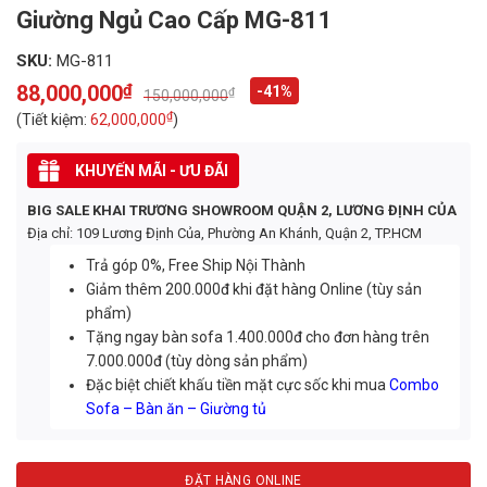
Giường Ngủ Cao Cấp MG-811
SKU:
MG-811
88,000,000
₫
-41%
₫
150,000,000
Original
Current
price
price
₫
(Tiết kiệm:
62,000,000
)
was:
is:
150,000,000₫.
88,000,000₫.
KHUYẾN MÃI - ƯU ĐÃI
BIG SALE KHAI TRƯƠNG SHOWROOM QUẬN 2, LƯƠNG ĐỊNH CỦA
Địa chỉ: 109 Lương Định Của, Phường An Khánh, Quận 2, TP.HCM
Trả góp 0%, Free Ship Nội Thành
Giảm thêm 200.000đ khi đặt hàng Online (tùy sản
phẩm)
Tặng ngay bàn sofa 1.400.000đ cho đơn hàng trên
7.000.000đ (tùy dòng sản phẩm)
Đặc biệt chiết khấu tiền mặt cực sốc khi mua
Combo
Sofa – Bàn ăn – Giường tủ
ĐẶT HÀNG ONLINE