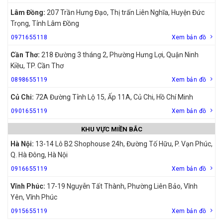
Lâm Đồng:
207 Trần Hưng Đạo, Thị trấn Liên Nghĩa, Huyện Đức
Trọng, Tỉnh Lâm Đồng
0971655118
Xem bản đồ
Cần Thơ:
218 Đường 3 tháng 2, Phường Hưng Lợi, Quận Ninh
Kiều, TP. Cần Thơ
0898655119
Xem bản đồ
Củ Chi:
72A Đường Tỉnh Lộ 15, Ấp 11A, Củ Chi, Hồ Chí Minh
0901655119
Xem bản đồ
KHU VỰC MIỀN BẮC
Hà Nội:
13-14 Lô B2 Shophouse 24h, Đường Tố Hữu, P. Vạn Phúc,
Q. Hà Đông, Hà Nội
0916655119
Xem bản đồ
Vĩnh Phúc:
17-19 Nguyễn Tất Thành, Phường Liên Bảo, Vĩnh
Yên, Vĩnh Phúc
0915655119
Xem bản đồ