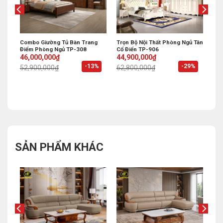
 Đẹp
Combo Giường Tủ Bàn Trang
Trọn Bộ Nội Thất Phòng Ngủ Tân
Điểm Phòng Ngủ TP-308
Cổ Điển TP-906
Original
Current
Original
Current
46,000,000
₫
44,900,000
₫
price
price
price
price
%
-13%
-29%
52,900,000
₫
62,800,000
₫
was:
is:
was:
is:
52,900,000₫.
46,000,000₫.
62,800,000₫.
44,900,000₫.
SẢN PHẨM KHÁC