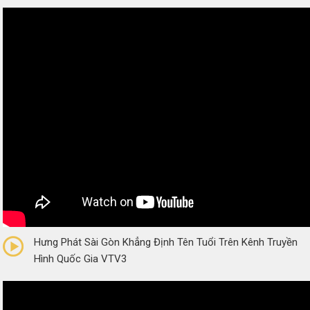
0/5
(0 Reviews)
Hưng Phát Sài Gòn Khẳng Định Tên Tuổi Trên Kênh Truyền
Hình Quốc Gia VTV3