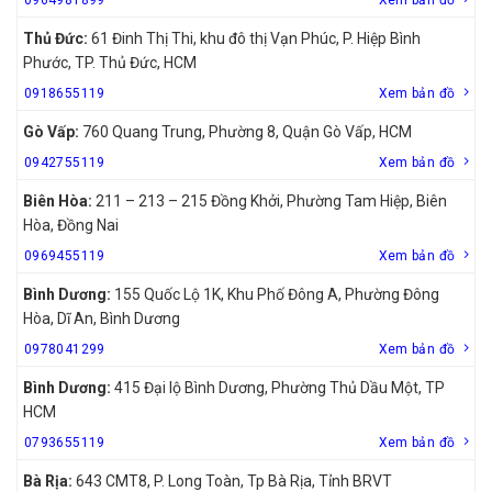
Thủ Đức:
61 Đinh Thị Thi, khu đô thị Vạn Phúc, P. Hiệp Bình
Phước, TP. Thủ Đức, HCM
0918655119
Xem bản đồ
Gò Vấp:
760 Quang Trung, Phường 8, Quận Gò Vấp, HCM
0942755119
Xem bản đồ
Biên Hòa:
211 – 213 – 215 Đồng Khởi, Phường Tam Hiệp, Biên
Hòa, Đồng Nai
0969455119
Xem bản đồ
Bình Dương:
155 Quốc Lộ 1K, Khu Phố Đông A, Phường Đông
Hòa, Dĩ An, Bình Dương
0978041299
Xem bản đồ
Bình Dương:
415 Đại lộ Bình Dương, Phường Thủ Dầu Một, TP
HCM
0793655119
Xem bản đồ
Bà Rịa:
643 CMT8, P. Long Toàn, Tp Bà Rịa, Tỉnh BRVT