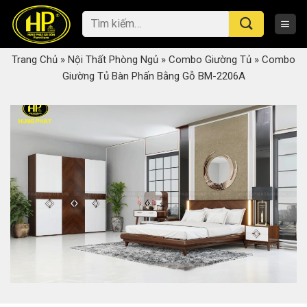
Skip
Tìm
to
kiếm:
content
Trang Chủ
»
Nội Thất Phòng Ngủ
»
Combo Giường Tủ
»
Combo
Giường Tủ Bàn Phấn Bằng Gỗ BM-2206A