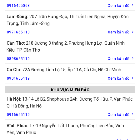
0916455868
Xem bản đồ
Lâm Đồng:
207 Trần Hưng Đạo, Thị trấn Liên Nghĩa, Huyện Đức
Trọng, Tỉnh Lâm Đồng
0971655118
Xem bản đồ
Cần Thơ:
218 Đường 3 tháng 2, Phường Hưng Lợi, Quận Ninh
Kiều, TP. Cần Thơ
0898655119
Xem bản đồ
Củ Chi:
72A Đường Tỉnh Lộ 15, Ấp 11A, Củ Chi, Hồ Chí Minh
0901655119
Xem bản đồ
KHU VỰC MIỀN BẮC
Hà Nội:
13-14 Lô B2 Shophouse 24h, Đường Tố Hữu, P. Vạn Phúc,
Q. Hà Đông, Hà Nội
0916655119
Xem bản đồ
Vĩnh Phúc:
17-19 Nguyễn Tất Thành, Phường Liên Bảo, Vĩnh
Yên, Vĩnh Phúc