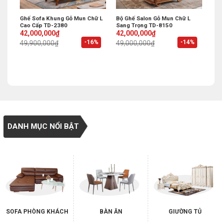
Ghế Sofa Khung Gỗ Mun Chữ L
Bộ Ghế Salon Gỗ Mun Chữ L
Cao Cấp TD-2380
Sang Trọng TD-8150
Original
Current
Original
Current
42,000,000
₫
42,000,000
₫
price
price
price
price
%
-16%
-14%
49,900,000
₫
49,000,000
₫
was:
is:
was:
is:
49,900,000₫.
42,000,000₫.
49,000,000₫.
42,000,000₫.
DANH MỤC NỔI BẬT
SOFA PHÒNG KHÁCH
BÀN ĂN
GIƯỜNG TỦ