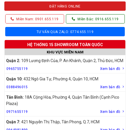
ĐẶT HÀNG ONLINE
Miền Nam: 0901.655.119
Miền Bắc: 0916.655.119
TƯ VẤN QUA ZALO: 0774.655.119
HỆ THỐNG 15 SHOWROOM TOÀN QUỐC
KHU VỰC MIỀN NAM
Quận 2:
109 Lương Định Của, P. An Khánh, Quận 2, Thủ Đức, HCM
0965755119
Xem bản đồ
Quận 10:
432 Ngô Gia Tự, Phường 4, Quận 10, HCM
0388496015
Xem bản đồ
Tân Bình:
18A Cộng Hòa, Phường 4, Quận Tân Bình (Cạnh Pico
Plaza)
0971655119
Xem bản đồ
Quận 7:
421 Nguyễn Thị Thập, Tân Phong, Q.7, HCM
0964981899
Xem bản đồ