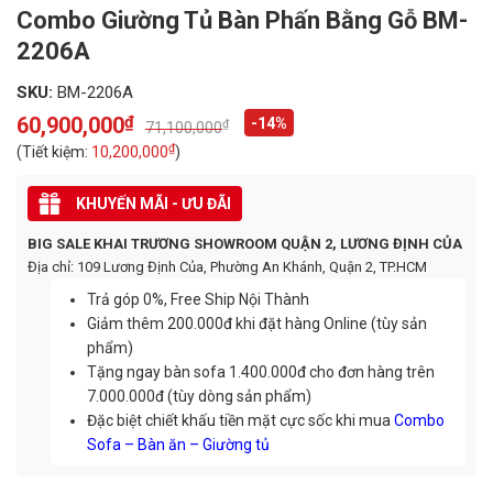
Combo Giường Tủ Bàn Phấn Bằng Gỗ BM-
2206A
SKU:
BM-2206A
60,900,000
₫
-14%
₫
71,100,000
Original
Current
price
price
₫
(Tiết kiệm:
10,200,000
)
was:
is:
71,100,000₫.
60,900,000₫.
KHUYẾN MÃI - ƯU ĐÃI
BIG SALE KHAI TRƯƠNG SHOWROOM QUẬN 2, LƯƠNG ĐỊNH CỦA
Địa chỉ: 109 Lương Định Của, Phường An Khánh, Quận 2, TP.HCM
Trả góp 0%, Free Ship Nội Thành
Giảm thêm 200.000đ khi đặt hàng Online (tùy sản
phẩm)
Tặng ngay bàn sofa 1.400.000đ cho đơn hàng trên
7.000.000đ (tùy dòng sản phẩm)
Đặc biệt chiết khấu tiền mặt cực sốc khi mua
Combo
Sofa – Bàn ăn – Giường tủ