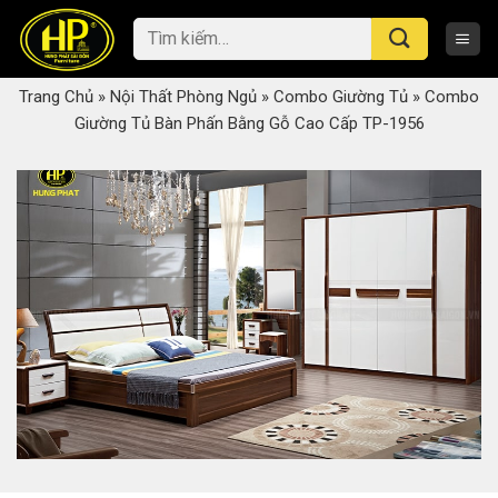
Skip
Tìm
to
kiếm:
content
Trang Chủ
»
Nội Thất Phòng Ngủ
»
Combo Giường Tủ
»
Combo
Giường Tủ Bàn Phấn Bằng Gỗ Cao Cấp TP-1956