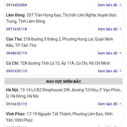
0916455868
Xem bản đồ
Lâm Đồng:
207 Trần Hưng Đạo, Thị trấn Liên Nghĩa, Huyện Đức
Trọng, Tỉnh Lâm Đồng
0971655118
Xem bản đồ
Cần Thơ:
218 Đường 3 tháng 2, Phường Hưng Lợi, Quận Ninh
Kiều, TP. Cần Thơ
0898655119
Xem bản đồ
Củ Chi:
72A Đường Tỉnh Lộ 15, Ấp 11A, Củ Chi, Hồ Chí Minh
0901655119
Xem bản đồ
KHU VỰC MIỀN BẮC
Hà Nội:
13-14 Lô B2 Shophouse 24h, Đường Tố Hữu, P. Vạn Phúc,
Q. Hà Đông, Hà Nội
0916655119
Xem bản đồ
Vĩnh Phúc:
17-19 Nguyễn Tất Thành, Phường Liên Bảo, Vĩnh
Yên, Vĩnh Phúc