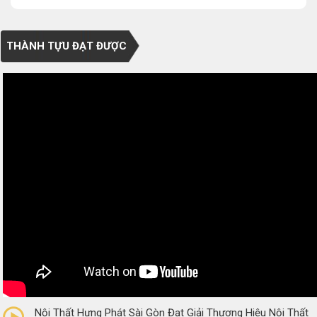
THÀNH TỰU ĐẠT ĐƯỢC
0/5
(0 Reviews)
Nội Thất Hưng Phát Sài Gòn Đạt Giải Thương Hiệu Nội Thất