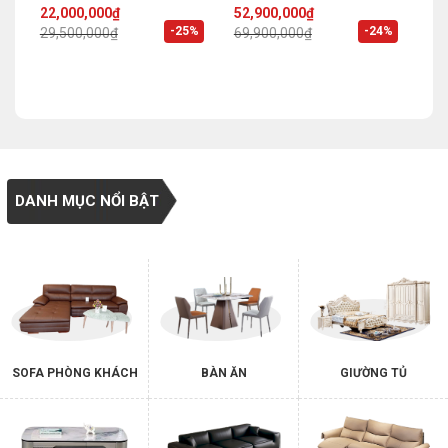
Original
Current
Original
Current
22,000,000
₫
52,900,000
₫
price
price
price
price
%
-25%
-24%
29,500,000
₫
69,900,000
₫
was:
is:
was:
is:
29,500,000₫.
22,000,000₫.
69,900,000₫.
52,900,000₫.
DANH MỤC NỔI BẬT
SOFA PHÒNG KHÁCH
BÀN ĂN
GIƯỜNG TỦ