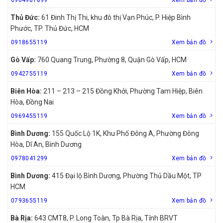
Thủ Đức:
61 Đinh Thị Thi, khu đô thị Vạn Phúc, P. Hiệp Bình
Phước, TP. Thủ Đức, HCM
0918655119
Xem bản đồ
Gò Vấp:
760 Quang Trung, Phường 8, Quận Gò Vấp, HCM
0942755119
Xem bản đồ
Biên Hòa:
211 – 213 – 215 Đồng Khởi, Phường Tam Hiệp, Biên
Hòa, Đồng Nai
0969455119
Xem bản đồ
Bình Dương:
155 Quốc Lộ 1K, Khu Phố Đông A, Phường Đông
Hòa, Dĩ An, Bình Dương
0978041299
Xem bản đồ
Bình Dương:
415 Đại lộ Bình Dương, Phường Thủ Dầu Một, TP
HCM
0793655119
Xem bản đồ
Bà Rịa:
643 CMT8, P. Long Toàn, Tp Bà Rịa, Tỉnh BRVT