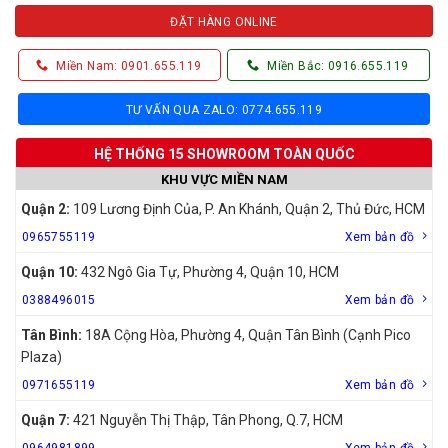
ĐẶT HÀNG ONLINE
Miền Nam: 0901.655.119
Miền Bắc: 0916.655.119
TƯ VẤN QUA ZALO: 0774.655.119
HỆ THỐNG 15 SHOWROOM TOÀN QUỐC
KHU VỰC MIỀN NAM
Quận 2:
109 Lương Định Của, P. An Khánh, Quận 2, Thủ Đức, HCM
0965755119
Xem bản đồ
Quận 10:
432 Ngô Gia Tự, Phường 4, Quận 10, HCM
0388496015
Xem bản đồ
Tân Bình:
18A Cộng Hòa, Phường 4, Quận Tân Bình (Cạnh Pico
Plaza)
0971655119
Xem bản đồ
Quận 7:
421 Nguyễn Thị Thập, Tân Phong, Q.7, HCM
0964981899
Xem bản đồ