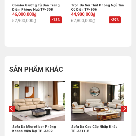
 Đẹp
Combo Giường Tủ Bàn Trang
Trọn Bộ Nội Thất Phòng Ngủ Tân
Điểm Phòng Ngủ TP-308
Cổ Điển TP-906
Original
Current
Original
Current
46,000,000
₫
44,900,000
₫
price
price
price
price
%
-13%
-29%
52,900,000
₫
62,800,000
₫
was:
is:
was:
is:
52,900,000₫.
46,000,000₫.
62,800,000₫.
44,900,000₫.
SẢN PHẨM KHÁC
Sofa Da Microfiber Phòng
Sofa Da Cao Cấp Nhập Khẩu
Khách Hiện Đại TP-3302
TP-3311-B