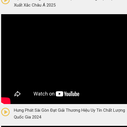
Xuất Xắc Châu Á 2025
0/5
(0 Reviews)
Hưng Phát Sài Gòn Đạt Giải Thương Hiệu Uy Tín Chất Lượng
Quốc Gia 2024