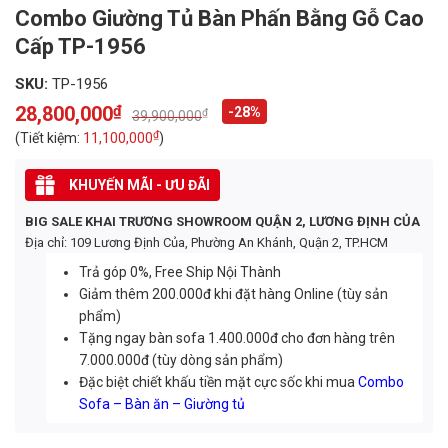
Combo Giường Tủ Bàn Phấn Bằng Gỗ Cao
Cấp TP-1956
SKU:
TP-1956
28,800,000
₫
-28%
₫
39,900,000
Original
Current
price
price
₫
(Tiết kiệm:
11,100,000
)
was:
is:
39,900,000₫.
28,800,000₫.
KHUYẾN MÃI - ƯU ĐÃI
BIG SALE KHAI TRƯƠNG SHOWROOM QUẬN 2, LƯƠNG ĐỊNH CỦA
Địa chỉ: 109 Lương Định Của, Phường An Khánh, Quận 2, TP.HCM
Trả góp 0%, Free Ship Nội Thành
Giảm thêm 200.000đ khi đặt hàng Online (tùy sản
phẩm)
Tặng ngay bàn sofa 1.400.000đ cho đơn hàng trên
7.000.000đ (tùy dòng sản phẩm)
Đặc biệt chiết khấu tiền mặt cực sốc khi mua
Combo
Sofa – Bàn ăn – Giường tủ