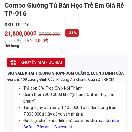
Combo Giường Tủ Bàn Học Trẻ Em Giá Rẻ
TP-916
SKU:
TP-916
21,800,000
₫
-41%
₫
37,000,000
Original
Current
price
price
₫
(Tiết kiệm:
15,200,000
)
was:
is:
Hết hàng
37,000,000₫.
21,800,000₫.
KHUYẾN MÃI - ƯU ĐÃI
BIG SALE KHAI TRƯƠNG SHOWROOM QUẬN 2, LƯƠNG ĐỊNH CỦA
Địa chỉ: 109 Lương Định Của, Phường An Khánh, Quận 2, TP.HCM
Trả góp 0%, Free Ship Nội Thành
Giảm thêm 200.000đ khi đặt hàng Online (tùy sản
phẩm)
Tặng ngay bàn sofa 1.400.000đ cho đơn hàng trên
7.000.000đ (tùy dòng sản phẩm)
Đặc biệt chiết khấu tiền mặt cực sốc khi mua
Combo
Sofa – Bàn ăn – Giường tủ