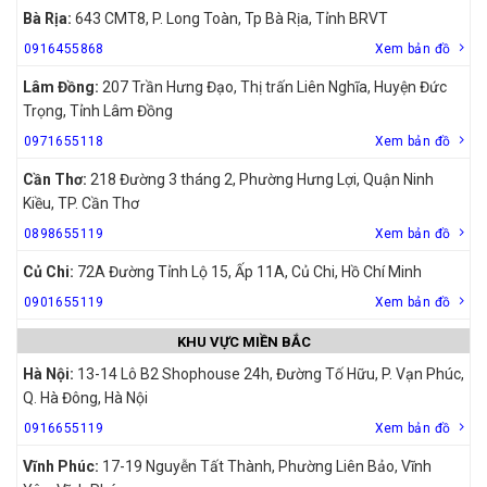
Bà Rịa:
643 CMT8, P. Long Toàn, Tp Bà Rịa, Tỉnh BRVT
0916455868
Xem bản đồ
Lâm Đồng:
207 Trần Hưng Đạo, Thị trấn Liên Nghĩa, Huyện Đức
Trọng, Tỉnh Lâm Đồng
0971655118
Xem bản đồ
Cần Thơ:
218 Đường 3 tháng 2, Phường Hưng Lợi, Quận Ninh
Kiều, TP. Cần Thơ
0898655119
Xem bản đồ
Củ Chi:
72A Đường Tỉnh Lộ 15, Ấp 11A, Củ Chi, Hồ Chí Minh
0901655119
Xem bản đồ
KHU VỰC MIỀN BẮC
Hà Nội:
13-14 Lô B2 Shophouse 24h, Đường Tố Hữu, P. Vạn Phúc,
Q. Hà Đông, Hà Nội
0916655119
Xem bản đồ
Vĩnh Phúc:
17-19 Nguyễn Tất Thành, Phường Liên Bảo, Vĩnh