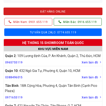
ĐẶT HÀNG ONLINE
Miền Nam: 0901.655.119
Miền Bắc: 0916.655.119
TƯ VẤN QUA ZALO: 0774.655.119
HỆ THỐNG 15 SHOWROOM TOÀN QUỐC
KHU VỰC MIỀN NAM
Quận 2:
109 Lương Định Của, P. An Khánh, Quận 2, Thủ Đức, HCM
0965755119
Xem bản đồ
Quận 10:
432 Ngô Gia Tự, Phường 4, Quận 10, HCM
0388496015
Xem bản đồ
Tân Bình:
18A Cộng Hòa, Phường 4, Quận Tân Bình (Cạnh Pico
Plaza)
0971655119
Xem bản đồ
Quận 7:
421 Nguyễn Thị Thập, Tân Phong, Q.7, HCM