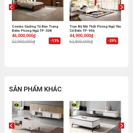
 Đẹp
Combo Giường Tủ Bàn Trang
Trọn Bộ Nội Thất Phòng Ngủ Tân
Điểm Phòng Ngủ TP-308
Cổ Điển TP-906
Original
Current
Original
Current
46,000,000
₫
44,900,000
₫
price
price
price
price
%
-13%
-29%
52,900,000
₫
62,800,000
₫
was:
is:
was:
is:
52,900,000₫.
46,000,000₫.
62,800,000₫.
44,900,000₫.
SẢN PHẨM KHÁC