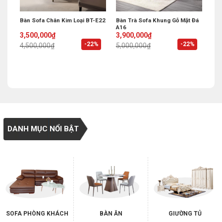
Bàn Sofa Chân Kim Loại BT-E22
Bàn Trà Sofa Khung Gỗ Mặt Đá
A16
Original
Current
Original
Current
3,500,000
₫
3,900,000
₫
price
price
price
price
%
-22%
-22%
4,500,000
₫
5,000,000
₫
was:
is:
was:
is:
4,500,000₫.
3,500,000₫.
5,000,000₫.
3,900,000₫.
DANH MỤC NỔI BẬT
SOFA PHÒNG KHÁCH
BÀN ĂN
GIƯỜNG TỦ