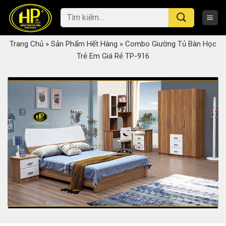
Skip
Tìm
to
kiếm:
content
Trang Chủ
»
Sản Phẩm Hết Hàng
»
Combo Giường Tủ Bàn Học
Trẻ Em Giá Rẻ TP-916