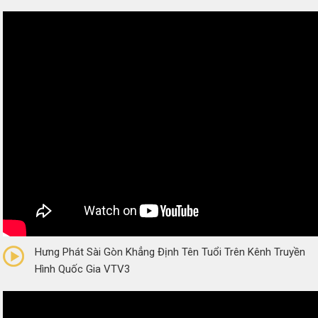
0/5
(0 Reviews)
Hưng Phát Sài Gòn Khẳng Định Tên Tuổi Trên Kênh Truyền
Hình Quốc Gia VTV3