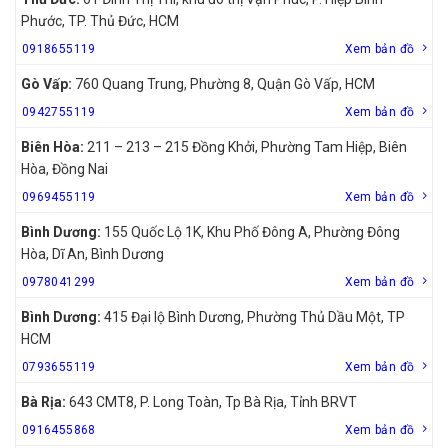
Phước, TP. Thủ Đức, HCM
0918655119
Xem bản đồ
Gò Vấp:
760 Quang Trung, Phường 8, Quận Gò Vấp, HCM
0942755119
Xem bản đồ
Biên Hòa:
211 – 213 – 215 Đồng Khởi, Phường Tam Hiệp, Biên
Hòa, Đồng Nai
0969455119
Xem bản đồ
Bình Dương:
155 Quốc Lộ 1K, Khu Phố Đông A, Phường Đông
Hòa, Dĩ An, Bình Dương
0978041299
Xem bản đồ
Bình Dương:
415 Đại lộ Bình Dương, Phường Thủ Dầu Một, TP
HCM
0793655119
Xem bản đồ
Bà Rịa:
643 CMT8, P. Long Toàn, Tp Bà Rịa, Tỉnh BRVT
0916455868
Xem bản đồ