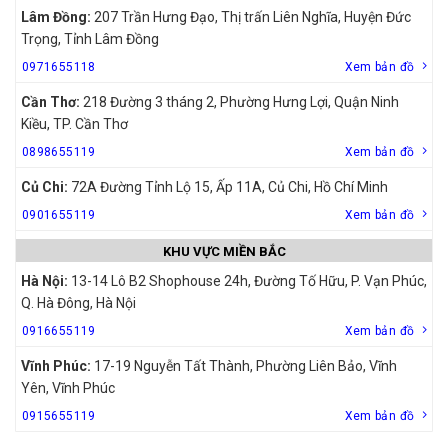
Lâm Đồng:
207 Trần Hưng Đạo, Thị trấn Liên Nghĩa, Huyện Đức
Trọng, Tỉnh Lâm Đồng
0971655118
Xem bản đồ
Cần Thơ:
218 Đường 3 tháng 2, Phường Hưng Lợi, Quận Ninh
Kiều, TP. Cần Thơ
0898655119
Xem bản đồ
Củ Chi:
72A Đường Tỉnh Lộ 15, Ấp 11A, Củ Chi, Hồ Chí Minh
0901655119
Xem bản đồ
KHU VỰC MIỀN BẮC
Hà Nội:
13-14 Lô B2 Shophouse 24h, Đường Tố Hữu, P. Vạn Phúc,
Q. Hà Đông, Hà Nội
0916655119
Xem bản đồ
Vĩnh Phúc:
17-19 Nguyễn Tất Thành, Phường Liên Bảo, Vĩnh
Yên, Vĩnh Phúc
0915655119
Xem bản đồ