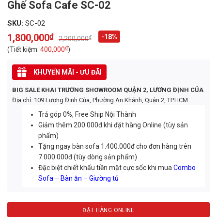
Ghế Sofa Cafe SC-02
SKU:
SC-02
1,800,000
₫
-18%
₫
2,200,000
Original
Current
price
price
₫
(Tiết kiệm:
400,000
)
was:
is:
2,200,000₫.
1,800,000₫.
KHUYẾN MÃI - ƯU ĐÃI
BIG SALE KHAI TRƯƠNG SHOWROOM QUẬN 2, LƯƠNG ĐỊNH CỦA
Địa chỉ: 109 Lương Định Của, Phường An Khánh, Quận 2, TP.HCM
Trả góp 0%, Free Ship Nội Thành
Giảm thêm 200.000đ khi đặt hàng Online (tùy sản
phẩm)
Tặng ngay bàn sofa 1.400.000đ cho đơn hàng trên
7.000.000đ (tùy dòng sản phẩm)
Đặc biệt chiết khấu tiền mặt cực sốc khi mua
Combo
Sofa – Bàn ăn – Giường tủ
ĐẶT HÀNG ONLINE