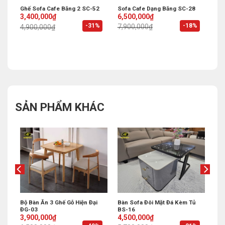
Sofa Cafe Dạng Băng SC-28
Ghế Sofa Cafe Băng 2 SC-52
Original
Current
Original
Current
6,500,000
₫
3,400,000
₫
price
price
price
price
%
-18%
-31%
7,900,000
₫
4,900,000
₫
was:
is:
was:
is:
7,900,000₫.
6,500,000₫.
4,900,000₫.
3,400,000₫.
SẢN PHẨM KHÁC
Bộ Bàn Ăn 3 Ghế Gỗ Hiện Đại
Bàn Sofa Đôi Mặt Đá Kèm Tủ
ĐG-03
BS-16
Original
Current
Original
Current
3,900,000
₫
4,500,000
₫
price
price
price
price