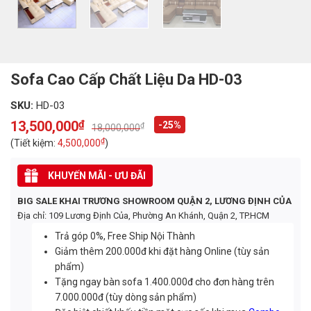
Sofa Cao Cấp Chất Liệu Da HD-03
SKU:
HD-03
13,500,000
₫
-25%
₫
18,000,000
Original
Current
price
price
₫
(Tiết kiệm:
4,500,000
)
was:
is:
18,000,000₫.
13,500,000₫.
KHUYẾN MÃI - ƯU ĐÃI
BIG SALE KHAI TRƯƠNG SHOWROOM QUẬN 2, LƯƠNG ĐỊNH CỦA
Địa chỉ: 109 Lương Định Của, Phường An Khánh, Quận 2, TP.HCM
Trả góp 0%, Free Ship Nội Thành
Giảm thêm 200.000đ khi đặt hàng Online (tùy sản
phẩm)
Tặng ngay bàn sofa 1.400.000đ cho đơn hàng trên
7.000.000đ (tùy dòng sản phẩm)