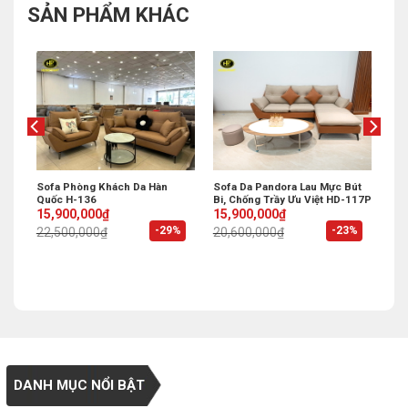
SẢN PHẨM KHÁC
nh
Sofa Phòng Khách Da Hàn
Sofa Da Pandora Lau Mực Bút
Quốc H-136
Bi, Chống Trầy Ưu Việt HD-117P
Original
Current
Original
Current
15,900,000
₫
15,900,000
₫
price
price
price
price
%
-29%
-23%
22,500,000
₫
20,600,000
₫
was:
is:
was:
is:
22,500,000₫.
15,900,000₫.
20,600,000₫.
15,900,000₫.
DANH MỤC NỔI BẬT