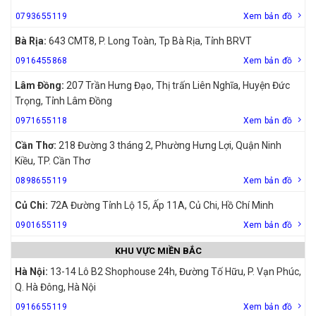
0793655119
Xem bản đồ
Bà Rịa:
643 CMT8, P. Long Toàn, Tp Bà Rịa, Tỉnh BRVT
0916455868
Xem bản đồ
Lâm Đồng:
207 Trần Hưng Đạo, Thị trấn Liên Nghĩa, Huyện Đức
Trọng, Tỉnh Lâm Đồng
0971655118
Xem bản đồ
Cần Thơ:
218 Đường 3 tháng 2, Phường Hưng Lợi, Quận Ninh
Kiều, TP. Cần Thơ
0898655119
Xem bản đồ
Củ Chi:
72A Đường Tỉnh Lộ 15, Ấp 11A, Củ Chi, Hồ Chí Minh
0901655119
Xem bản đồ
KHU VỰC MIỀN BẮC
Hà Nội:
13-14 Lô B2 Shophouse 24h, Đường Tố Hữu, P. Vạn Phúc,
Q. Hà Đông, Hà Nội
0916655119
Xem bản đồ