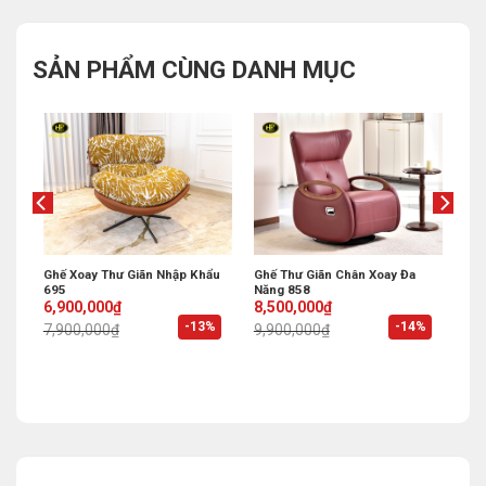
SẢN PHẨM CÙNG DANH MỤC
ư
Ghế Xoay Thư Giãn Nhập Khẩu
Ghế Thư Giãn Chân Xoay Đa
695
Năng 858
Original
Current
Original
Current
6,900,000
₫
8,500,000
₫
price
price
price
price
%
-13%
-14%
7,900,000
₫
9,900,000
₫
was:
is:
was:
is:
7,900,000₫.
6,900,000₫.
9,900,000₫.
8,500,000₫.