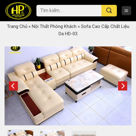
Skip
Tìm
to
kiếm:
content
Trang Chủ
»
Nội Thất Phòng Khách
»
Sofa Cao Cấp Chất Liệu
Da HD-03