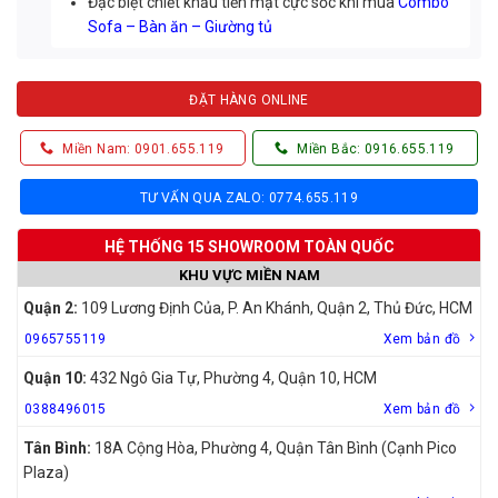
Đặc biệt chiết khấu tiền mặt cực sốc khi mua
Combo
Sofa – Bàn ăn – Giường tủ
ĐẶT HÀNG ONLINE
Miền Nam: 0901.655.119
Miền Bắc: 0916.655.119
TƯ VẤN QUA ZALO: 0774.655.119
HỆ THỐNG 15 SHOWROOM TOÀN QUỐC
KHU VỰC MIỀN NAM
Quận 2:
109 Lương Định Của, P. An Khánh, Quận 2, Thủ Đức, HCM
0965755119
Xem bản đồ
Quận 10:
432 Ngô Gia Tự, Phường 4, Quận 10, HCM
0388496015
Xem bản đồ
Tân Bình:
18A Cộng Hòa, Phường 4, Quận Tân Bình (Cạnh Pico
Plaza)