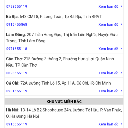
0793655119
Xem bản đồ
Bà Rịa:
643 CMT8, P. Long Toàn, Tp Bà Rịa, Tỉnh BRVT
0916455868
Xem bản đồ
Lâm Đồng:
207 Trần Hưng Đạo, Thị trấn Liên Nghĩa, Huyện Đức
Trọng, Tỉnh Lâm Đồng
0971655118
Xem bản đồ
Cần Thơ:
218 Đường 3 tháng 2, Phường Hưng Lợi, Quận Ninh
Kiều, TP. Cần Thơ
0898655119
Xem bản đồ
Củ Chi:
72A Đường Tỉnh Lộ 15, Ấp 11A, Củ Chi, Hồ Chí Minh
0901655119
Xem bản đồ
KHU VỰC MIỀN BẮC
Hà Nội:
13-14 Lô B2 Shophouse 24h, Đường Tố Hữu, P. Vạn Phúc,
Q. Hà Đông, Hà Nội
0916655119
Xem bản đồ