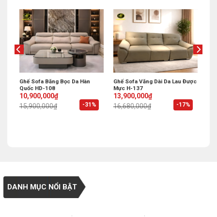
ụng
Ghế Sofa Băng Bọc Da Hàn
Ghế Sofa Văng Dài Da Lau Được
Quốc HD-108
Mực H-137
Original
Current
Original
Current
10,900,000
₫
13,900,000
₫
price
price
price
price
%
-31%
-17%
15,900,000
₫
16,680,000
₫
was:
is:
was:
is:
15,900,000₫.
10,900,000₫.
16,680,000₫.
13,900,000₫.
DANH MỤC NỔI BẬT