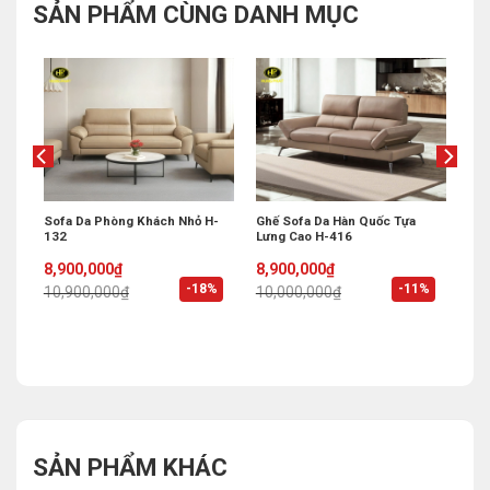
SẢN PHẨM CÙNG DANH MỤC
n
Sofa Da Phòng Khách Nhỏ H-
Ghế Sofa Da Hàn Quốc Tựa
132
Lưng Cao H-416
Original
Current
Original
Current
8,900,000
₫
8,900,000
₫
price
price
price
price
%
-18%
-11%
10,900,000
₫
10,000,000
₫
was:
is:
was:
is:
10,900,000₫.
8,900,000₫.
10,000,000₫.
8,900,000₫.
SẢN PHẨM KHÁC