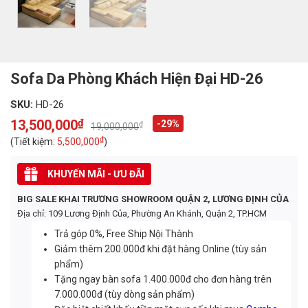
Sofa Da Phòng Khách Hiện Đại HD-26
SKU:
HD-26
13,500,000
₫
-29%
₫
19,000,000
Original
Current
price
price
₫
(Tiết kiệm:
5,500,000
)
was:
is:
19,000,000₫.
13,500,000₫.
KHUYẾN MÃI - ƯU ĐÃI
BIG SALE KHAI TRƯƠNG SHOWROOM QUẬN 2, LƯƠNG ĐỊNH CỦA
Địa chỉ: 109 Lương Định Của, Phường An Khánh, Quận 2, TP.HCM
Trả góp 0%, Free Ship Nội Thành
Giảm thêm 200.000đ khi đặt hàng Online (tùy sản
phẩm)
Tặng ngay bàn sofa 1.400.000đ cho đơn hàng trên
7.000.000đ (tùy dòng sản phẩm)