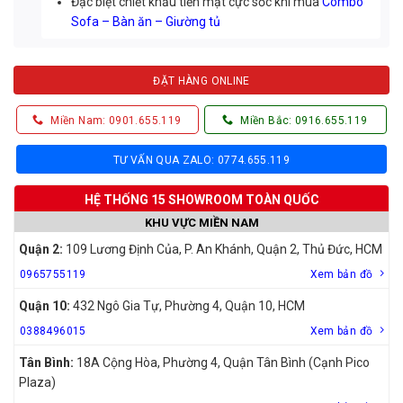
Đặc biệt chiết khấu tiền mặt cực sốc khi mua
Combo
Sofa – Bàn ăn – Giường tủ
ĐẶT HÀNG ONLINE
Miền Nam: 0901.655.119
Miền Bắc: 0916.655.119
TƯ VẤN QUA ZALO: 0774.655.119
HỆ THỐNG 15 SHOWROOM TOÀN QUỐC
KHU VỰC MIỀN NAM
Quận 2:
109 Lương Định Của, P. An Khánh, Quận 2, Thủ Đức, HCM
0965755119
Xem bản đồ
Quận 10:
432 Ngô Gia Tự, Phường 4, Quận 10, HCM
0388496015
Xem bản đồ
Tân Bình:
18A Cộng Hòa, Phường 4, Quận Tân Bình (Cạnh Pico
Plaza)