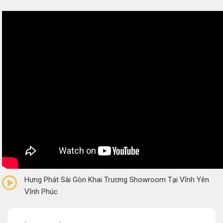
0/5
(0 Reviews)
Hưng Phát Sài Gòn Khai Trương Showroom Tại Vĩnh Yên
Vĩnh Phúc