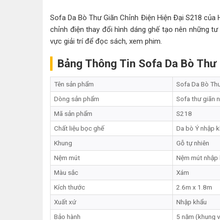
Sofa Da Bò Thư Giãn Chỉnh Điện Hiện Đại S218 của Hư
chỉnh điện thay đổi hình dáng ghế tạo nên những tư 
vực giải trí để đọc sách, xem phim.
Bảng Thông Tin Sofa Da Bò Thư 
Tên sản phẩm
Sofa Da Bò Thư
Dòng sản phẩm
Sofa thư giãn 
Mã sản phẩm
S218
Chất liệu bọc ghế
Da bò Ý nhập 
Khung
Gỗ tự nhiên
Nệm mút
Nệm mút nhập 
Màu sắc
Xám
Kích thước
2.6m x 1.8m
Xuất xứ
Nhập khẩu
Bảo hành
5 năm (khung 