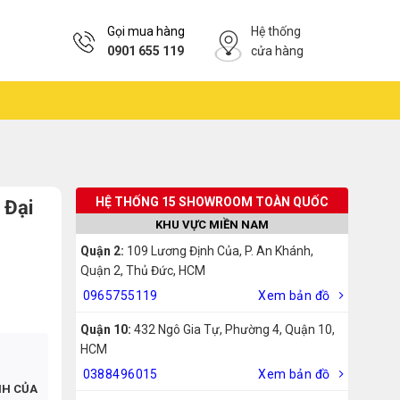
Gọi mua hàng
Hệ thống
0901 655 119
cửa hàng
HỆ THỐNG 15 SHOWROOM TOÀN QUỐC
 Đại
KHU VỰC MIỀN NAM
Quận 2:
109 Lương Định Của, P. An Khánh,
Quận 2, Thủ Đức, HCM
0965755119
Xem bản đồ
Quận 10:
432 Ngô Gia Tự, Phường 4, Quận 10,
HCM
0388496015
Xem bản đồ
NH CỦA