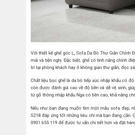
Với thiết kế ghế góc L, Sofa Da Bò Thư Giãn Chỉnh Đ
mái và tiện nghi. Đặc biệt, ghế có tinh năng chỉnh đi
trí tại phòng khách hay ở không gian thư giãn, đọc s
Chất liệu bọc ghế là da bò tiếp xúc nhập khẩu có độ
còn được đánh giá cao về độ bền và dễ vệ sinh, giú
từ gỗ thông nhập khẩu Nga có bền cao, khả năng chốn
Nếu như bạn đang muốn tìm một mẫu sofa đẹp, nhỏ
S218 đáp ứng tốt những tiêu chí mà bạn đang cần. Qu
0901 655 119 để được tư vấn chi tiết hơn và đặt hà