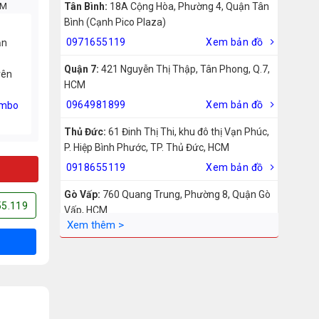
CM
Tân Bình:
18A Cộng Hòa, Phường 4, Quận Tân
Bình (Cạnh Pico Plaza)
0971655119
Xem bản đồ
ản
Quận 7:
421 Nguyễn Thị Thập, Tân Phong, Q.7,
rên
HCM
0964981899
Xem bản đồ
mbo
Thủ Đức:
61 Đinh Thị Thi, khu đô thị Vạn Phúc,
P. Hiệp Bình Phước, TP. Thủ Đức, HCM
0918655119
Xem bản đồ
Gò Vấp:
760 Quang Trung, Phường 8, Quận Gò
55.119
Vấp, HCM
0942755119
Xem bản đồ
Biên Hòa:
211 – 213 – 215 Đồng Khởi, Phường
Tam Hiệp, Biên Hòa, Đồng Nai
0969455119
Xem bản đồ