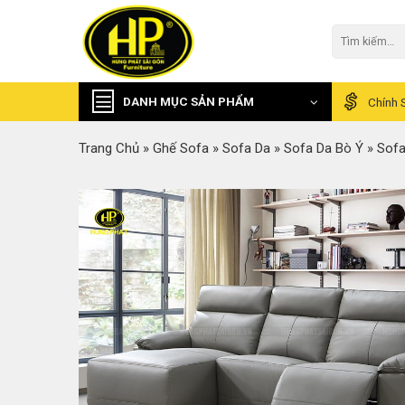
Skip
to
Tìm
kiếm:
content
DANH MỤC SẢN PHẨM
Chính 
Trang Chủ
»
Ghế Sofa
»
Sofa Da
»
Sofa Da Bò Ý
»
Sofa