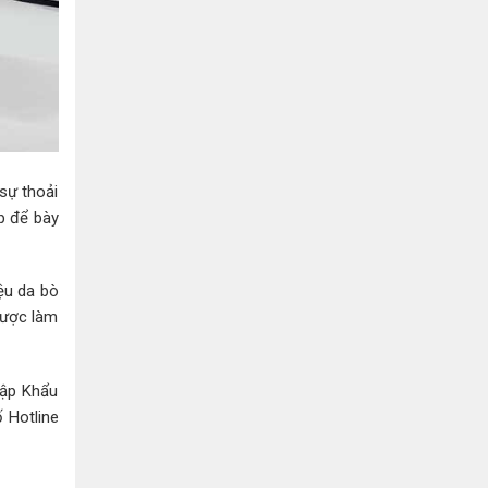
sự thoải
ợp để bày
iệu da bò
được làm
hập Khẩu
 Hotline