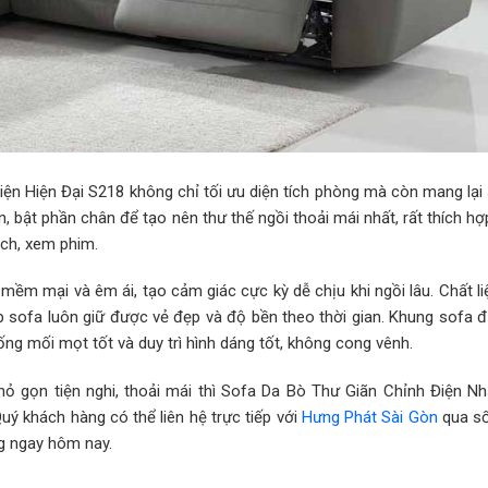
iện Hiện Đại S218 không chỉ tối ưu diện tích phòng mà còn mang lại 
ện, bật phần chân để tạo nên thư thế ngồi thoải mái nhất, rất thích h
ách, xem phim.
 mềm mại và êm ái, tạo cảm giác cực kỳ dễ chịu khi ngồi lâu. Chất l
p sofa luôn giữ được vẻ đẹp và độ bền theo thời gian. Khung sofa 
g mối mọt tốt và duy trì hình dáng tốt, không cong vênh.
 gọn tiện nghi, thoải mái thì Sofa Da Bò Thư Giãn Chỉnh Điện N
ý khách hàng có thể liên hệ trực tiếp với
Hưng Phát Sài Gòn
qua số
ng ngay hôm nay.