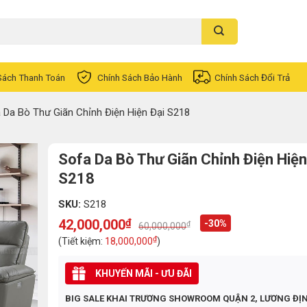
Sách Thanh Toán
Chính Sách Bảo Hành
Chính Sách Đổi Trả
 Da Bò Thư Giãn Chỉnh Điện Hiện Đại S218
Sofa Da Bò Thư Giãn Chỉnh Điện Hiện
S218
SKU:
S218
42,000,000
₫
-30%
₫
60,000,000
Original
Current
price
price
₫
(Tiết kiệm:
18,000,000
)
was:
is:
60,000,000₫.
42,000,000₫.
KHUYẾN MÃI - ƯU ĐÃI
BIG SALE KHAI TRƯƠNG SHOWROOM QUẬN 2, LƯƠNG ĐỊ