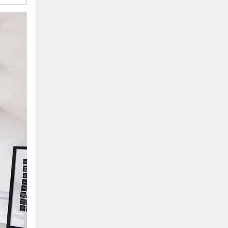
Hồ Chí Minh
0901655119
Xem bản đồ
KHU VỰC MIỀN BẮC
Hà Nội:
13-14 Lô B2 Shophouse 24h, Đường Tố
Hữu, P. Vạn Phúc, Q. Hà Đông, Hà Nội
0916655119
Xem bản đồ
Vĩnh Phúc:
17-19 Nguyễn Tất Thành, Phường
Liên Bảo, Vĩnh Yên, Vĩnh Phúc
0915655119
Xem bản đồ