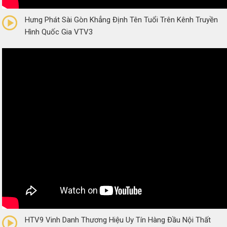
0/5
(0 Reviews)
Hưng Phát Sài Gòn Khẳng Định Tên Tuổi Trên Kênh Truyền
Hình Quốc Gia VTV3
0/5
(0 Reviews)
HTV9 Vinh Danh Thương Hiệu Uy Tín Hàng Đầu Nội Thất