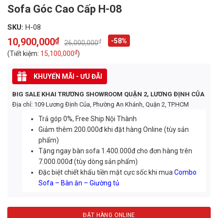
Sofa Góc Cao Cấp H-08
SKU:
H-08
10,900,000
₫
-58%
₫
26,000,000
Original
Current
price
price
₫
(Tiết kiệm:
15,100,000
)
was:
is:
26,000,000₫.
10,900,000₫.
KHUYẾN MÃI - ƯU ĐÃI
BIG SALE KHAI TRƯƠNG SHOWROOM QUẬN 2, LƯƠNG ĐỊNH CỦA
Địa chỉ: 109 Lương Định Của, Phường An Khánh, Quận 2, TP.HCM
Trả góp 0%, Free Ship Nội Thành
Giảm thêm 200.000đ khi đặt hàng Online (tùy sản
phẩm)
Tặng ngay bàn sofa 1.400.000đ cho đơn hàng trên
7.000.000đ (tùy dòng sản phẩm)
Đặc biệt chiết khấu tiền mặt cực sốc khi mua
Combo
Sofa – Bàn ăn – Giường tủ
ĐẶT HÀNG ONLINE