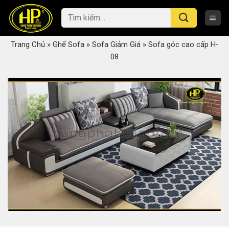
Skip
Tìm
to
kiếm:
content
Trang Chủ
»
Ghế Sofa
»
Sofa Giảm Giá
»
Sofa góc cao cấp H-
08