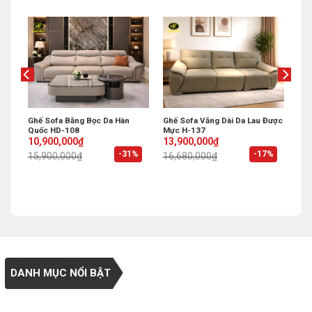
ụng
Ghế Sofa Băng Bọc Da Hàn
Ghế Sofa Văng Dài Da Lau Được
Quốc HD-108
Mực H-137
Original
Current
Original
Current
10,900,000
₫
13,900,000
₫
price
price
price
price
%
-31%
-17%
15,900,000
₫
16,680,000
₫
was:
is:
was:
is:
15,900,000₫.
10,900,000₫.
16,680,000₫.
13,900,000₫.
DANH MỤC NỔI BẬT