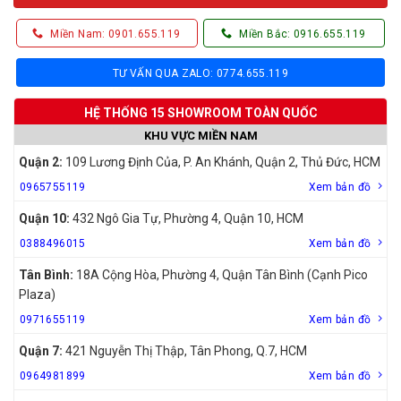
Miền Nam: 0901.655.119
Miền Bắc: 0916.655.119
TƯ VẤN QUA ZALO: 0774.655.119
HỆ THỐNG 15 SHOWROOM TOÀN QUỐC
KHU VỰC MIỀN NAM
Quận 2:
109 Lương Định Của, P. An Khánh, Quận 2, Thủ Đức, HCM
0965755119
Xem bản đồ
Quận 10:
432 Ngô Gia Tự, Phường 4, Quận 10, HCM
0388496015
Xem bản đồ
Tân Bình:
18A Cộng Hòa, Phường 4, Quận Tân Bình (Cạnh Pico
Plaza)
0971655119
Xem bản đồ
Quận 7:
421 Nguyễn Thị Thập, Tân Phong, Q.7, HCM
0964981899
Xem bản đồ