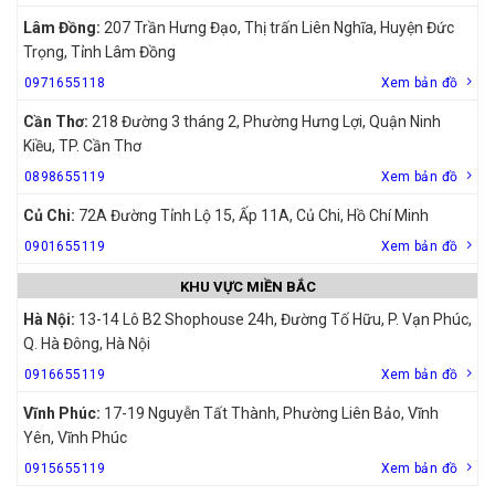
Lâm Đồng:
207 Trần Hưng Đạo, Thị trấn Liên Nghĩa, Huyện Đức
Trọng, Tỉnh Lâm Đồng
0971655118
Xem bản đồ
Cần Thơ:
218 Đường 3 tháng 2, Phường Hưng Lợi, Quận Ninh
Kiều, TP. Cần Thơ
0898655119
Xem bản đồ
Củ Chi:
72A Đường Tỉnh Lộ 15, Ấp 11A, Củ Chi, Hồ Chí Minh
0901655119
Xem bản đồ
KHU VỰC MIỀN BẮC
Hà Nội:
13-14 Lô B2 Shophouse 24h, Đường Tố Hữu, P. Vạn Phúc,
Q. Hà Đông, Hà Nội
0916655119
Xem bản đồ
Vĩnh Phúc:
17-19 Nguyễn Tất Thành, Phường Liên Bảo, Vĩnh
Yên, Vĩnh Phúc
0915655119
Xem bản đồ