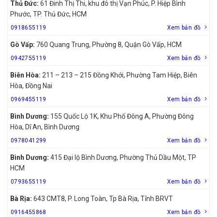
Thủ Đức:
61 Đinh Thị Thi, khu đô thị Vạn Phúc, P. Hiệp Bình
Phước, TP. Thủ Đức, HCM
0918655119
Xem bản đồ
Gò Vấp:
760 Quang Trung, Phường 8, Quận Gò Vấp, HCM
0942755119
Xem bản đồ
Biên Hòa:
211 – 213 – 215 Đồng Khởi, Phường Tam Hiệp, Biên
Hòa, Đồng Nai
0969455119
Xem bản đồ
Bình Dương:
155 Quốc Lộ 1K, Khu Phố Đông A, Phường Đông
Hòa, Dĩ An, Bình Dương
0978041299
Xem bản đồ
Bình Dương:
415 Đại lộ Bình Dương, Phường Thủ Dầu Một, TP
HCM
0793655119
Xem bản đồ
Bà Rịa:
643 CMT8, P. Long Toàn, Tp Bà Rịa, Tỉnh BRVT
0916455868
Xem bản đồ