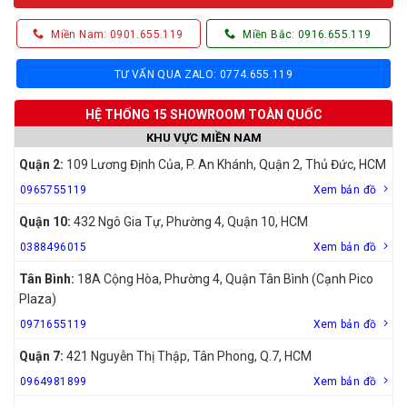
Miền Nam: 0901.655.119
Miền Bắc: 0916.655.119
TƯ VẤN QUA ZALO: 0774.655.119
HỆ THỐNG 15 SHOWROOM TOÀN QUỐC
KHU VỰC MIỀN NAM
Quận 2:
109 Lương Định Của, P. An Khánh, Quận 2, Thủ Đức, HCM
0965755119
Xem bản đồ
Quận 10:
432 Ngô Gia Tự, Phường 4, Quận 10, HCM
0388496015
Xem bản đồ
Tân Bình:
18A Cộng Hòa, Phường 4, Quận Tân Bình (Cạnh Pico
Plaza)
0971655119
Xem bản đồ
Quận 7:
421 Nguyễn Thị Thập, Tân Phong, Q.7, HCM
0964981899
Xem bản đồ