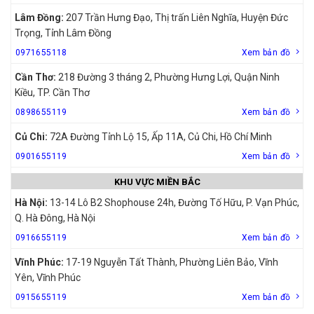
Lâm Đồng:
207 Trần Hưng Đạo, Thị trấn Liên Nghĩa, Huyện Đức
Trọng, Tỉnh Lâm Đồng
0971655118
Xem bản đồ
Cần Thơ:
218 Đường 3 tháng 2, Phường Hưng Lợi, Quận Ninh
Kiều, TP. Cần Thơ
0898655119
Xem bản đồ
Củ Chi:
72A Đường Tỉnh Lộ 15, Ấp 11A, Củ Chi, Hồ Chí Minh
0901655119
Xem bản đồ
KHU VỰC MIỀN BẮC
Hà Nội:
13-14 Lô B2 Shophouse 24h, Đường Tố Hữu, P. Vạn Phúc,
Q. Hà Đông, Hà Nội
0916655119
Xem bản đồ
Vĩnh Phúc:
17-19 Nguyễn Tất Thành, Phường Liên Bảo, Vĩnh
Yên, Vĩnh Phúc
0915655119
Xem bản đồ