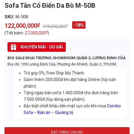
Sofa Tân Cổ Điển Da Bò M-50B
SKU:
M-50B
122,000,000
₫
-18%
₫
149,000,000
Original
Current
price
price
₫
(Tiết kiệm:
27,000,000
)
was:
is:
149,000,000₫.
122,000,000₫.
KHUYẾN MÃI - ƯU ĐÃI
BIG SALE KHAI TRƯƠNG SHOWROOM QUẬN 2, LƯƠNG ĐỊNH CỦA
Địa chỉ: 109 Lương Định Của, Phường An Khánh, Quận 2, TP.HCM
Trả góp 0%, Free Ship Nội Thành
Giảm thêm 200.000đ khi đặt hàng Online (tùy sản
phẩm)
Tặng ngay bàn sofa 1.400.000đ cho đơn hàng trên
7.000.000đ (tùy dòng sản phẩm)
Đặc biệt chiết khấu tiền mặt cực sốc khi mua
Combo
Sofa – Bàn ăn – Giường tủ
ĐẶT HÀNG ONLINE