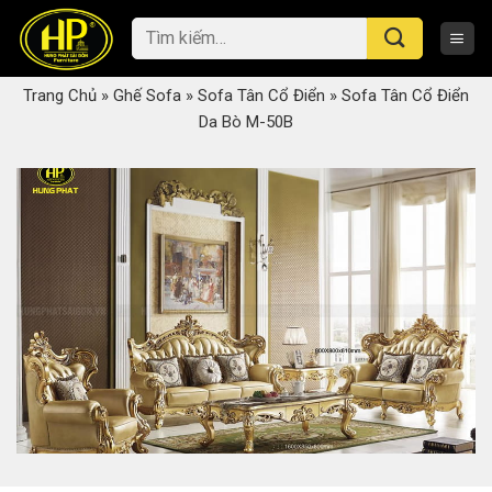
Skip
Tìm
to
kiếm:
content
Trang Chủ
»
Ghế Sofa
»
Sofa Tân Cổ Điển
»
Sofa Tân Cổ Điển
Da Bò M-50B