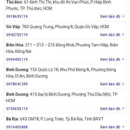
Thủ Đức:
61 Đinh Thị Thi, khu đô thị Vạn Phúc, P. Hiệp Bình
Phước, TP. Thủ Đức, HCM
0918655119
Xem bản đồ
Gò Vấp:
760 Quang Trung, Phường 8, Quận Gò Vấp, HCM
0942755119
Xem bản đồ
Biên Hòa:
211 – 213 – 215 Đồng Khởi, Phường Tam Hiệp, Biên
Hòa, Đồng Nai
0969455119
Xem bản đồ
Bình Dương:
155 Quốc Lộ 1K, Khu Phố Đông A, Phường Đông
Hòa, Dĩ An, Bình Dương
0978041299
Xem bản đồ
Bình Dương:
415 Đại lộ Bình Dương, Phường Thủ Dầu Một, TP
HCM
0793655119
Xem bản đồ
Bà Rịa:
643 CMT8, P. Long Toàn, Tp Bà Rịa, Tỉnh BRVT
0916455868
Xem bản đồ