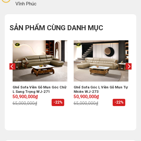
Vĩnh Phúc
SẢN PHẨM CÙNG DANH MỤC
ấp
Ghế Sofa Viền Gỗ Mun Góc Chữ
Ghế Sofa Góc L Viền Gỗ Mun Tự
L Sang Trọng WJ-271
Nhiên WJ-273
Original
Current
Original
Current
50,900,000
₫
50,900,000
₫
price
price
price
price
%
-22%
-22%
65,000,000
₫
65,000,000
₫
was:
is:
was:
is:
65,000,000₫.
50,900,000₫.
65,000,000₫.
50,900,000₫.