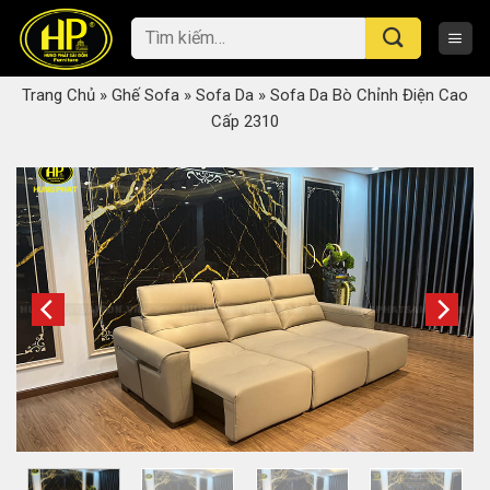
Skip
Tìm
to
kiếm:
content
Trang Chủ
»
Ghế Sofa
»
Sofa Da
»
Sofa Da Bò Chỉnh Điện Cao
Cấp 2310