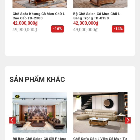
Ghế Sofa Khung Gỗ Mun Chữ L
Bộ Ghế Salon Gỗ Mun Chữ L
Cao Cấp TD-2380
Sang Trọng TD-8150
Original
Current
Original
Current
42,000,000
₫
42,000,000
₫
price
price
price
price
%
-16%
-14%
49,900,000
₫
49,000,000
₫
was:
is:
was:
is:
49,900,000₫.
42,000,000₫.
49,000,000₫.
42,000,000₫.
SẢN PHẨM KHÁC
Khẩu
Bộ Bàn Ghế Salon Gỗ Sồi Phòng
Ghế Sofa Góc L Viền Gỗ Mun Tự