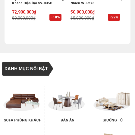
Khách Hiện Đại SV-035B
Nhiên WJ-273
Original
Current
Original
Current
72,900,000
₫
50,900,000
₫
price
price
price
price
%
-18%
-22%
89,000,000
₫
65,000,000
₫
was:
is:
was:
is:
89,000,000₫.
72,900,000₫.
65,000,000₫.
50,900,000₫.
DANH MỤC NỔI BẬT
SOFA PHÒNG KHÁCH
BÀN ĂN
GIƯỜNG TỦ