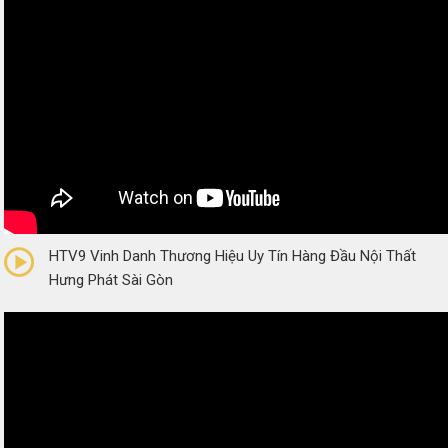
0/5
(0 Reviews)
HTV9 Vinh Danh Thương Hiệu Uy Tín Hàng Đầu Nội Thất
Hưng Phát Sài Gòn