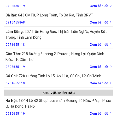
0793655119
Xem bản đồ
Bà Rịa:
643 CMT8, P. Long Toàn, Tp Bà Rịa, Tỉnh BRVT
0916455868
Xem bản đồ
Lâm Đồng:
207 Trần Hưng Đạo, Thị trấn Liên Nghĩa, Huyện Đức
Trọng, Tỉnh Lâm Đồng
0971655118
Xem bản đồ
Cần Thơ:
218 Đường 3 tháng 2, Phường Hưng Lợi, Quận Ninh
Kiều, TP. Cần Thơ
0898655119
Xem bản đồ
Củ Chi:
72A Đường Tỉnh Lộ 15, Ấp 11A, Củ Chi, Hồ Chí Minh
0901655119
Xem bản đồ
KHU VỰC MIỀN BẮC
Hà Nội:
13-14 Lô B2 Shophouse 24h, Đường Tố Hữu, P. Vạn Phúc,
Q. Hà Đông, Hà Nội
0916655119
Xem bản đồ