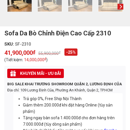
Sofa Da Bò Chỉnh Điện Cao Cấp 2310
SKU:
SF-2310
41,900,000
₫
-25%
₫
55,900,000
Original
Current
price
price
₫
(Tiết kiệm:
14,000,000
)
was:
is:
55,900,000₫.
41,900,000₫.
KHUYẾN MÃI - ƯU ĐÃI
BIG SALE KHAI TRƯƠNG SHOWROOM QUẬN 2, LƯƠNG ĐỊNH CỦA
Địa chỉ: 109 Lương Định Của, Phường An Khánh, Quận 2, TP.HCM
Trả góp 0%, Free Ship Nội Thành
Giảm thêm 200.000đ khi đặt hàng Online (tùy sản
phẩm)
Tặng ngay bàn sofa 1.400.000đ cho đơn hàng trên
7.000.000đ (tùy dòng sản phẩm)