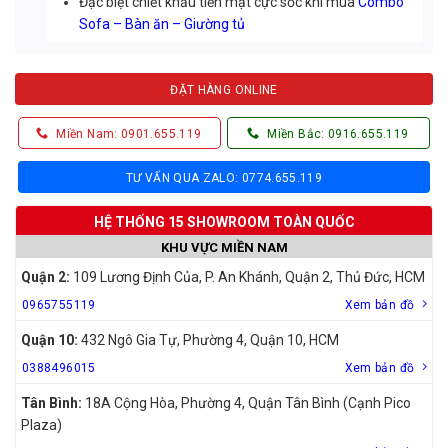
Đặc biệt chiết khấu tiền mặt cực sốc khi mua
Combo
Sofa – Bàn ăn – Giường tủ
ĐẶT HÀNG ONLINE
Miền Nam: 0901.655.119
Miền Bắc: 0916.655.119
TƯ VẤN QUA ZALO: 0774.655.119
HỆ THỐNG 15 SHOWROOM TOÀN QUỐC
KHU VỰC MIỀN NAM
Quận 2:
109 Lương Định Của, P. An Khánh, Quận 2, Thủ Đức, HCM
0965755119
Xem bản đồ
Quận 10:
432 Ngô Gia Tự, Phường 4, Quận 10, HCM
0388496015
Xem bản đồ
Tân Bình:
18A Cộng Hòa, Phường 4, Quận Tân Bình (Cạnh Pico
Plaza)