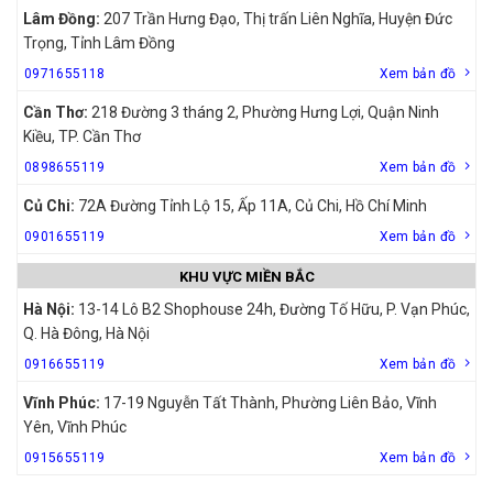
Lâm Đồng:
207 Trần Hưng Đạo, Thị trấn Liên Nghĩa, Huyện Đức
Trọng, Tỉnh Lâm Đồng
0971655118
Xem bản đồ
Cần Thơ:
218 Đường 3 tháng 2, Phường Hưng Lợi, Quận Ninh
Kiều, TP. Cần Thơ
0898655119
Xem bản đồ
Củ Chi:
72A Đường Tỉnh Lộ 15, Ấp 11A, Củ Chi, Hồ Chí Minh
0901655119
Xem bản đồ
KHU VỰC MIỀN BẮC
Hà Nội:
13-14 Lô B2 Shophouse 24h, Đường Tố Hữu, P. Vạn Phúc,
Q. Hà Đông, Hà Nội
0916655119
Xem bản đồ
Vĩnh Phúc:
17-19 Nguyễn Tất Thành, Phường Liên Bảo, Vĩnh
Yên, Vĩnh Phúc
0915655119
Xem bản đồ