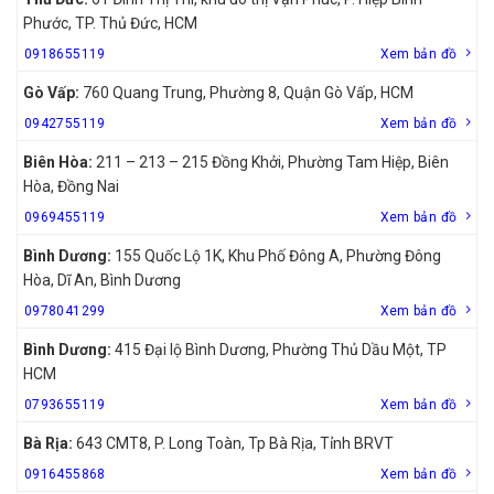
Phước, TP. Thủ Đức, HCM
0918655119
Xem bản đồ
Gò Vấp:
760 Quang Trung, Phường 8, Quận Gò Vấp, HCM
0942755119
Xem bản đồ
Biên Hòa:
211 – 213 – 215 Đồng Khởi, Phường Tam Hiệp, Biên
Hòa, Đồng Nai
0969455119
Xem bản đồ
Bình Dương:
155 Quốc Lộ 1K, Khu Phố Đông A, Phường Đông
Hòa, Dĩ An, Bình Dương
0978041299
Xem bản đồ
Bình Dương:
415 Đại lộ Bình Dương, Phường Thủ Dầu Một, TP
HCM
0793655119
Xem bản đồ
Bà Rịa:
643 CMT8, P. Long Toàn, Tp Bà Rịa, Tỉnh BRVT
0916455868
Xem bản đồ