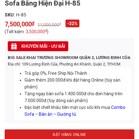
Sofa Băng Hiện Đại H-85
SKU:
H-85
7,500,000
₫
-32%
₫
11,000,000
Original
Current
price
price
₫
(Tiết kiệm:
3,500,000
)
was:
is:
11,000,000₫.
7,500,000₫.
KHUYẾN MÃI - ƯU ĐÃI
BIG SALE KHAI TRƯƠNG SHOWROOM QUẬN 2, LƯƠNG ĐỊNH CỦA
Địa chỉ: 109 Lương Định Của, Phường An Khánh, Quận 2, TP.HCM
Trả góp 0%, Free Ship Nội Thành
Giảm thêm 200.000đ khi đặt hàng Online (tùy sản
phẩm)
Tặng ngay bàn sofa 1.400.000đ cho đơn hàng trên
7.000.000đ (tùy dòng sản phẩm)
Đặc biệt chiết khấu tiền mặt cực sốc khi mua
Combo
Sofa – Bàn ăn – Giường tủ
ĐẶT HÀNG ONLINE