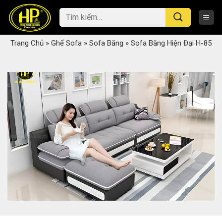
Skip
Tìm
to
kiếm:
content
Trang Chủ
»
Ghế Sofa
»
Sofa Băng
»
Sofa Băng Hiện Đại H-85