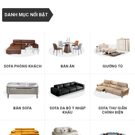
DANH MỤC NỔI BẬT
SOFA PHÒNG KHÁCH
BÀN ĂN
GIƯỜNG TỦ
BÀN SOFA
SOFA DA BÒ Ý NHẬP
SOFA THƯ GIÃN
KHẨU
CHỈNH ĐIỆN