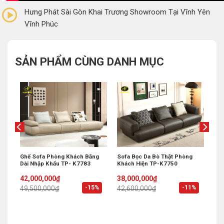
Hưng Phát Sài Gòn Khai Trương Showroom Tại Vĩnh Yên
Vĩnh Phúc
SẢN PHẨM CÙNG DANH MỤC
Mới
Ghế Sofa Phòng Khách Băng
Sofa Bọc Da Bò Thật Phòng
Dài Nhập Khẩu TP- K7783
Khách Hiện TP-K7750
Original
Current
Original
Current
42,000,000
₫
38,000,000
₫
price
price
price
price
%
-15%
-11%
49,500,000
₫
42,600,000
₫
was:
is:
was:
is:
49,500,000₫.
42,000,000₫.
42,600,000₫.
38,000,000₫.