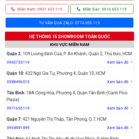
Miền Nam: 0901.655.119
Miền Bắc: 0916.655.119
TƯ VẤN QUA ZALO: 0774.655.119
HỆ THỐNG 15 SHOWROOM TOÀN QUỐC
KHU VỰC MIỀN NAM
Quận 2:
109 Lương Định Của, P. An Khánh, Quận 2, Thủ Đức, HCM
0965755119
Xem bản đồ
Quận 10:
432 Ngô Gia Tự, Phường 4, Quận 10, HCM
0388496015
Xem bản đồ
Tân Bình:
18A Cộng Hòa, Phường 4, Quận Tân Bình (Cạnh Pico
Plaza)
0971655119
Xem bản đồ
Quận 7:
421 Nguyễn Thị Thập, Tân Phong, Q.7, HCM
0964981899
Xem bản đồ
Thủ Đức:
61 Đinh Thị Thi, khu đô thị Vạn Phúc, P. Hiệp Bình