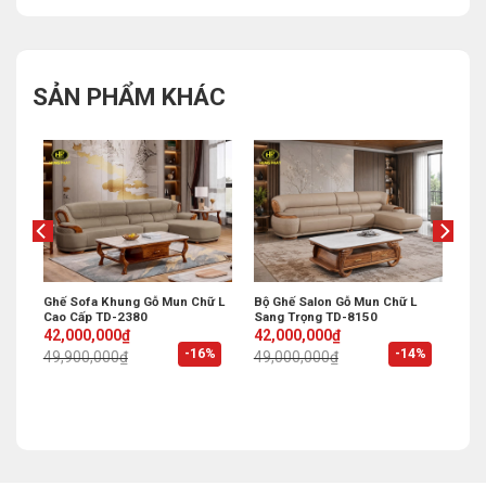
SẢN PHẨM KHÁC
Ghế Sofa Khung Gỗ Mun Chữ L
Bộ Ghế Salon Gỗ Mun Chữ L
Cao Cấp TD-2380
Sang Trọng TD-8150
Original
Current
Original
Current
42,000,000
₫
42,000,000
₫
price
price
price
price
%
-16%
-14%
49,900,000
₫
49,000,000
₫
was:
is:
was:
is:
49,900,000₫.
42,000,000₫.
49,000,000₫.
42,000,000₫.