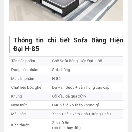
Thông tin chi tiết Sofa Băng Hiện
Đại H-85
Tên sản phẩm
Ghế Sofa Băng Hiện Đại H-85
Dòng sản phẩm
Sofa băng
Mã sản phẩm
H-85
Chất liệu bọc ghế
Da Hàn Quốc + vải nhung cao cấp
Khung
Gỗ dầu đã qua xử lý
Nệm mút
D40 và lò xo thép không gỉ
Màu sắc
Xanh + nâu, xám + nâu, trắng + nâu
2m x 0.8m
Kích thước
(có thể thay đổi)