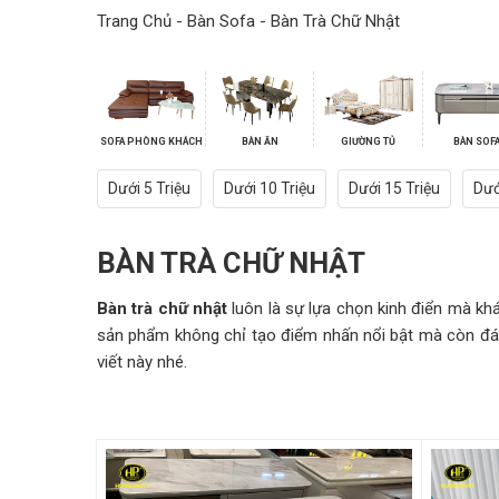
Trang Chủ
-
Bàn Sofa
-
Bàn Trà Chữ Nhật
SOFA PHÒNG KHÁCH
BÀN ĂN
GIƯỜNG TỦ
BÀN SOF
Dưới 5 Triệu
Dưới 10 Triệu
Dưới 15 Triệu
Dướ
BÀN TRÀ CHỮ NHẬT
Bàn trà chữ nhật
luôn là sự lựa chọn kinh điển mà kh
sản phẩm không chỉ tạo điểm nhấn nổi bật mà còn đá
viết này nhé.