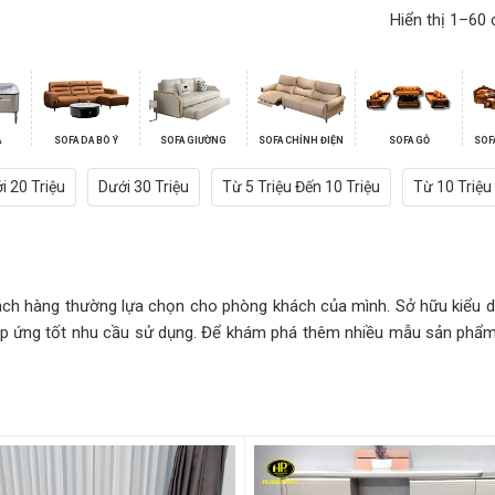
Hiển thị 1–60 
A
SOFA DA BÒ Ý
SOFA GIƯỜNG
SOFA CHỈNH ĐIỆN
SOFA GỖ
SOF
i 20 Triệu
Dưới 30 Triệu
Từ 5 Triệu Đến 10 Triệu
Từ 10 Triệu
ách hàng thường lựa chọn cho phòng khách của mình. Sở hữu kiểu d
p ứng tốt nhu cầu sử dụng. Để khám phá thêm nhiều mẫu sản phẩm