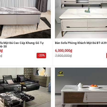
ofa Mặt Đá Cao Cấp Khung Gỗ Tự
Bàn Sofa Phòng Khách Mặt Đá BT-A39
86-30
Original
Current
0
₫
6,000,000
₫
price
price
-23%
0
₫
7,900,000
₫
was:
is:
₫.
₫.
7,900,000₫.
6,000,000₫.