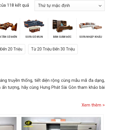
của 118 kết quả
A TÂN CỔ ĐIỂN
SOFA GỖ MUN
BÀN GIÁM ĐỐC
SOFA NHẬP KHẨU
 Đến 20 Triệu
Từ 20 Triệu Đến 30 Triệu
áng truyền thống, tiết diện rộng cùng mẫu mã đa dạng,
 ấn tượng, hãy cùng Hưng Phát Sài Gòn tham khảo bài