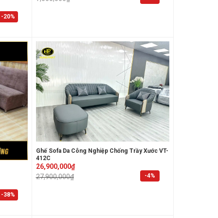
was:
is:
7,000,000₫.
3,900,000₫.
-20%
Ghế Sofa Da Công Nghiệp Chống Trầy Xước VT-
412C
Original
Current
26,900,000
₫
price
price
-4%
27,900,000
₫
was:
is:
27,900,000₫.
26,900,000₫.
-38%