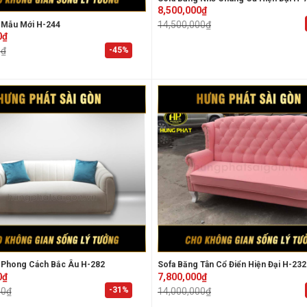
Original
Current
8,500,000
₫
price
price
14,500,000
₫
 Mẫu Mới H-244
was:
is:
14,500,000₫.
8,500,000₫.
0
₫
-45%
0
₫
₫.
₫.
 Phong Cách Bắc Âu H-282
Sofa Băng Tân Cổ Điển Hiện Đại H-232
Original
Current
0
₫
7,800,000
₫
price
price
-31%
00
₫
14,000,000
₫
was:
is:
0₫.
₫.
14,000,000₫.
7,800,000₫.