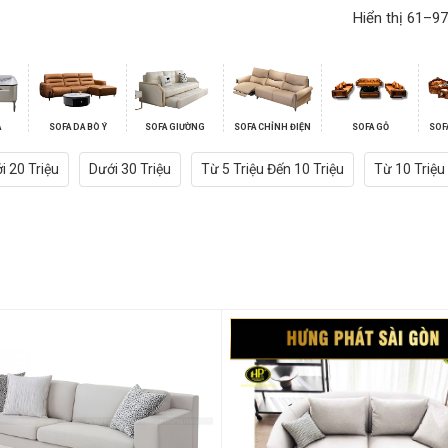
Hiển thị 61–97
A
SOFA DA BÒ Ý
SOFA GIƯỜNG
SOFA CHỈNH ĐIỆN
SOFA GỖ
SOF
i 20 Triệu
Dưới 30 Triệu
Từ 5 Triệu Đến 10 Triệu
Từ 10 Triệu