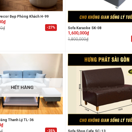
Decor Đẹp Phòng Khách H-99
00
₫
-27%
00
₫
Sofa Karaoke SK-08
Original
Current
0₫.
0₫.
1,600,000
₫
price
price
1,800,000
₫
was:
is:
1,800,000₫.
1,600,000₫.
HẾT HÀNG
Băng Thanh Lý TL-36
0
₫
-35%
0
₫
Sofa Shop Cafe SC-13