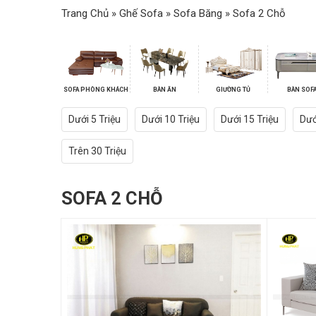
Trang Chủ
»
Ghế Sofa
»
Sofa Băng
»
Sofa 2 Chỗ
SOFA PHÒNG KHÁCH
BÀN ĂN
GIƯỜNG TỦ
BÀN SOF
Dưới 5 Triệu
Dưới 10 Triệu
Dưới 15 Triệu
Dướ
Trên 30 Triệu
SOFA 2 CHỖ