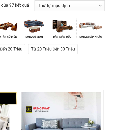
 của 97 kết quả
A TÂN CỔ ĐIỂN
SOFA GỖ MUN
BÀN GIÁM ĐỐC
SOFA NHẬP KHẨU
 Đến 20 Triệu
Từ 20 Triệu Đến 30 Triệu