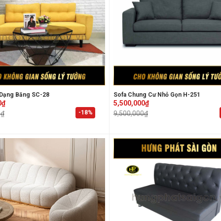
 Dạng Băng SC-28
Sofa Chung Cư Nhỏ Gọn H-251
Original
Current
0
₫
5,500,000
₫
price
price
-18%
0
₫
9,500,000
₫
was:
is:
₫.
₫.
9,500,000₫.
5,500,000₫.