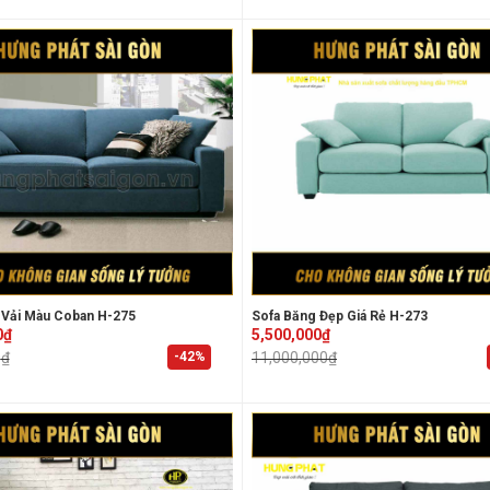
 Vải Màu Coban H-275
Sofa Băng Đẹp Giá Rẻ H-273
Original
Current
0
₫
5,500,000
₫
price
price
-42%
0
₫
11,000,000
₫
was:
is:
₫.
₫.
11,000,000₫.
5,500,000₫.