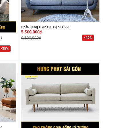
Sofa Băng Hiện Đại Đẹp H-220
Original
Current
5,500,000
₫
price
price
-42%
9,500,000
₫
87
was:
is:
9,500,000₫.
5,500,000₫.
-35%
76