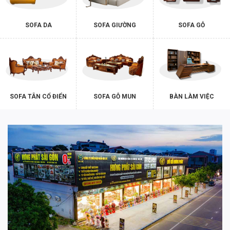
phòng đọc sách hay tại quán cà phê, khách sạn cũng đều rất
ấn tượng.
SOFA DA
SOFA GIƯỜNG
SOFA GỖ
SOFA TÂN CỔ ĐIỂN
SOFA GỖ MUN
BÀN LÀM VIỆC
4. Sofa gỗ màu be độc đáo, ấm cúng, tạo điểm nhấn
Là cái tên không thể thiếu trong những dòng
sofa chất lượng