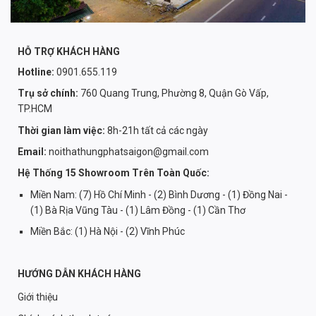
hiện nay đó chính là sofa gỗ. Với lớp phủ màu be bên ngoài,
sản phẩm trông vô cùng độc đáo và góp phần tạo nên điểm
nhấn ấn tượng. Ngoài ra, gam màu be cùng chất gỗ truyền
HỖ TRỢ KHÁCH HÀNG
thống còn giúp cho không gian thêm phần ấm cúng, ôn nhã
Hotline:
0901.655.119
nhưng không làm mất đi vẻ ngoài cứng cỏi mà sản phẩm mang
Trụ sở chính:
760 Quang Trung, Phường 8, Quận Gò Vấp,
lại.
TP.HCM
Thời gian làm việc:
8h-21h tất cả các ngày
Email:
noithathungphatsaigon@gmail.com
Hệ Thống 15 Showroom Trên Toàn Quốc:
Miền Nam: (7) Hồ Chí Minh - (2) Bình Dương - (1) Đồng Nai -
(1) Bà Rịa Vũng Tàu - (1) Lâm Đồng - (1) Cần Thơ
Miền Bắc: (1) Hà Nội - (2) Vĩnh Phúc
HƯỚNG DẪN KHÁCH HÀNG
Giới thiệu