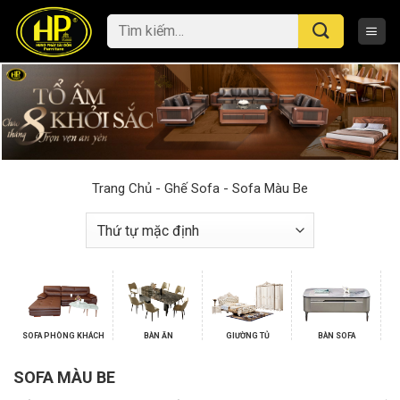
Skip
Tìm
to
kiếm:
content
Trang Chủ
-
Ghế Sofa
-
Sofa Màu Be
SOFA PHÒNG KHÁCH
BÀN ĂN
GIƯỜNG TỦ
BÀN SOFA
SOFA MÀU BE