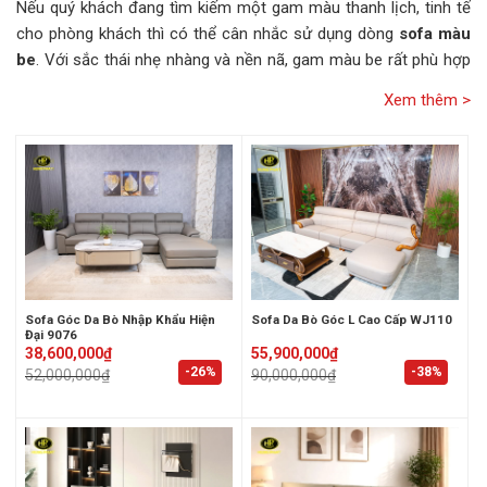
Nếu quý khách đang tìm kiếm một gam màu thanh lịch, tinh tế
cho phòng khách thì có thể cân nhắc sử dụng dòng
sofa màu
be
. Với sắc thái nhẹ nhàng và nền nã, gam màu be rất phù hợp
với không gian giản dị, nhưng đồng thời vẫn giữ được sự trang
nhã cho căn phòng. Để khám phá nhiều hơn về dòng sản phẩm
với gam màu “quốc dân” này, quý khách hãy cùng Hưng Phát Sài
Gòn tìm hiểu chi tiết hơn trong nội dung sau nhé.
Sofa Góc Da Bò Nhập Khẩu Hiện
Sofa Da Bò Góc L Cao Cấp WJ110
Đại 9076
Original
Current
Original
Current
38,600,000
₫
55,900,000
₫
price
price
price
price
-26%
-38%
52,000,000
₫
90,000,000
₫
was:
is:
was:
is:
52,000,000₫.
38,600,000₫.
90,000,000₫.
55,900,000₫.
Sofa màu be là những màu nào?