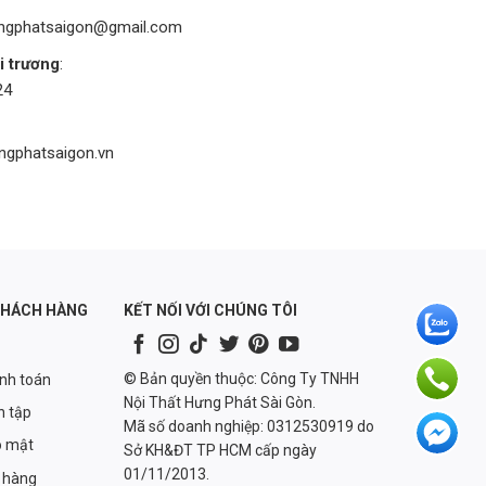
ungphatsaigon@gmail.com
i trương
:
24
ungphatsaigon.vn
KHÁCH HÀNG
KẾT NỐI VỚI CHÚNG TÔI
© Bản quyền thuộc: Công Ty TNHH
anh toán
Nội Thất Hưng Phát Sài Gòn.
n tập
Mã số doanh nghiệp: 0312530919 do
o mật
Sở KH&ĐT TP HCM cấp ngày
01/11/2013.
 hàng