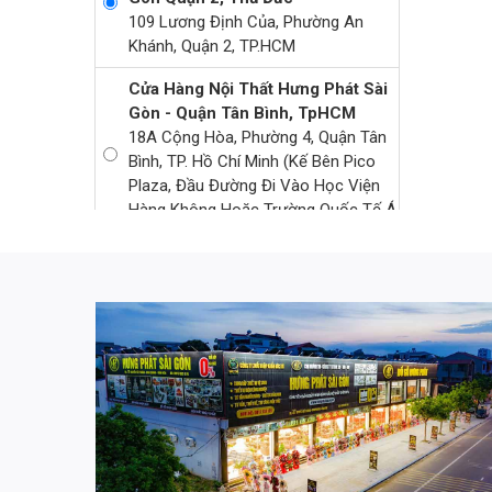
109 Lương Định Của, Phường An
Khánh, Quận 2, TP.HCM
Cửa Hàng Nội Thất Hưng Phát Sài
Gòn - Quận Tân Bình, TpHCM
18A Cộng Hòa, Phường 4, Quận Tân
Bình, TP. Hồ Chí Minh (kế Bên Pico
Plaza, Đầu Đường Đi Vào Học Viện
Hàng Không Hoặc Trường Quốc Tế Á
Châu)
Cửa Hàng Nội Thất Hưng Phát Sài
Gòn - Quận 7, TpHCM
421 Nguyễn Thị Thập, P Tân Phong,
Quận 7, TP. Hồ Chí Minh
Cửa Hàng Nội Thất Hưng Phát Sài
Gòn - Khu Đô Thị Vạn Phúc, Thủ
Đức
61 Đinh Thị Thi, Khu Đô Thị Vạn
Phúc, P. Hiệp Bình Phước, TP. Thủ