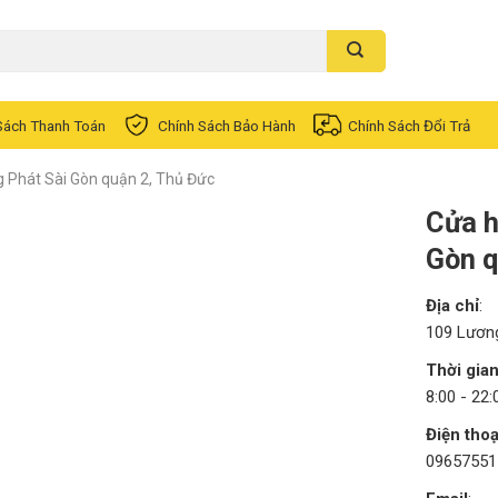
Sách Thanh Toán
Chính Sách Bảo Hành
Chính Sách Đổi Trả
g Phát Sài Gòn quận 2, Thủ Đức
Cửa h
Gòn q
Địa chỉ
:
109 Lươn
Thời gia
8:00 - 22:
Điện thoạ
09657551