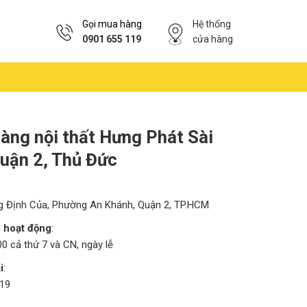
Gọi mua hàng
Hệ thống
0901 655 119
cửa hàng
àng nội thất Hưng Phát Sài
uận 2, Thủ Đức
g Định Của, Phường An Khánh, Quận 2, TP.HCM
n hoạt động
:
00 cả thứ 7 và CN, ngày lễ
i
:
19