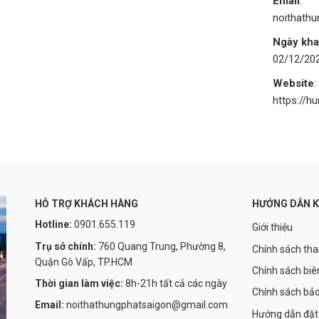
Email
:
noithath
Ngày kha
02/12/20
Website
:
https://h
HỖ TRỢ KHÁCH HÀNG
HƯỚNG DẪN 
Hotline:
0901.655.119
Giới thiệu
Trụ sở chính:
760 Quang Trung, Phường 8,
Chính sách th
Quận Gò Vấp, TP.HCM
Chính sách biê
Thời gian làm việc:
8h-21h tất cả các ngày
Chính sách bả
Email:
noithathungphatsaigon@gmail.com
Hướng dẫn đặt