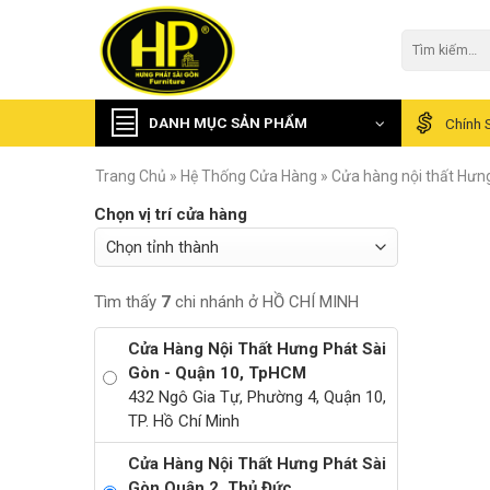
Skip
to
Tìm
kiếm:
content
DANH MỤC SẢN PHẨM
Chính 
Trang Chủ
»
Hệ Thống Cửa Hàng
»
Cửa hàng nội thất Hưn
Chọn vị trí cửa hàng
Tìm thấy
7
chi nhánh ở HỒ CHÍ MINH
Cửa Hàng Nội Thất Hưng Phát Sài
Gòn - Quận 10, TpHCM
432 Ngô Gia Tự, Phường 4, Quận 10,
TP. Hồ Chí Minh
Cửa Hàng Nội Thất Hưng Phát Sài
Gòn Quận 2, Thủ Đức