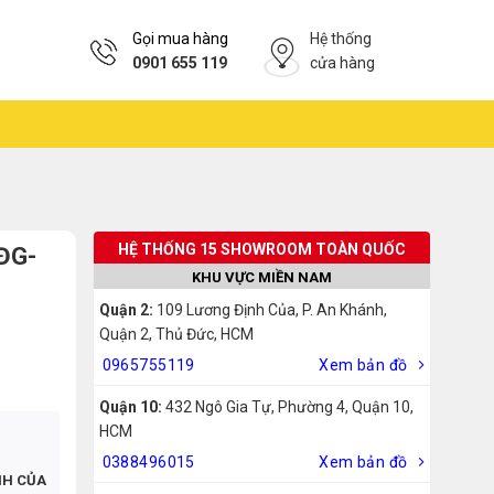
Gọi mua hàng
Hệ thống
0901 655 119
cửa hàng
HỆ THỐNG 15 SHOWROOM TOÀN QUỐC
 ĐG-
KHU VỰC MIỀN NAM
Quận 2:
109 Lương Định Của, P. An Khánh,
Quận 2, Thủ Đức, HCM
0965755119
Xem bản đồ
Quận 10:
432 Ngô Gia Tự, Phường 4, Quận 10,
HCM
0388496015
Xem bản đồ
NH CỦA