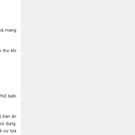
 và mang
 thọ khi
Phổ biến
bộ bàn ăn
sử dụng.
à sự lựa