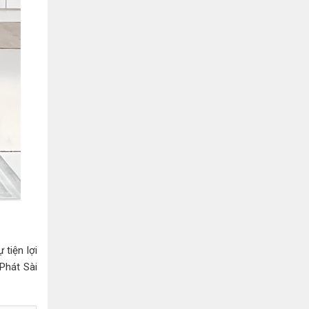
Hồ Chí Minh
0901655119
Xem bản đồ
KHU VỰC MIỀN BẮC
Hà Nội:
13-14 Lô B2 Shophouse 24h, Đường Tố
Hữu, P. Vạn Phúc, Q. Hà Đông, Hà Nội
0916655119
Xem bản đồ
Vĩnh Phúc:
17-19 Nguyễn Tất Thành, Phường
Liên Bảo, Vĩnh Yên, Vĩnh Phúc
0915655119
Xem bản đồ
 tiện lợi
Phát Sài