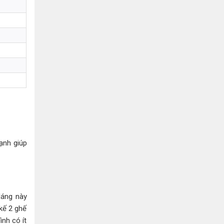
ạnh giúp
dáng này
 kế 2 ghế
nh có ít