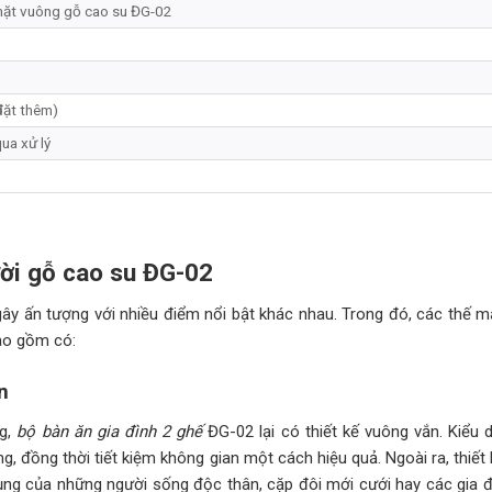
mặt vuông gỗ cao su ĐG-02
m
đặt thêm)
ua xử lý
ười gỗ cao su ĐG-02
y ấn tượng với nhiều điểm nổi bật khác nhau. Trong đó, các thế m
ao gồm có:
n
ng,
bộ bàn ăn gia đình 2 ghế
ĐG-02 lại có thiết kế vuông vắn. Kiểu 
, đồng thời tiết kiệm không gian một cách hiệu quả. Ngoài ra, thiết
ng của những người sống độc thân, cặp đôi mới cưới hay các gia đì