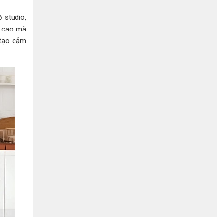
Bình Dương:
155 Quốc Lộ 1K, Khu Phố Đông A,
Phường Đông Hòa, Dĩ An, Bình Dương
 studio,
0978041299
Xem bản đồ
n cao mà
 tạo cảm
Bình Dương:
415 Đại lộ Bình Dương, Phường
Thủ Dầu Một, TP HCM
0793655119
Xem bản đồ
Bà Rịa:
643 CMT8, P. Long Toàn, Tp Bà Rịa,
Tỉnh BRVT
0916455868
Xem bản đồ
Lâm Đồng:
207 Trần Hưng Đạo, Thị trấn Liên
Nghĩa, Huyện Đức Trọng, Tỉnh Lâm Đồng
0971655118
Xem bản đồ
Cần Thơ:
218 Đường 3 tháng 2, Phường Hưng
Lợi, Quận Ninh Kiều, TP. Cần Thơ
0898655119
Xem bản đồ
Củ Chi:
72A Đường Tỉnh Lộ 15, Ấp 11A, Củ Chi,