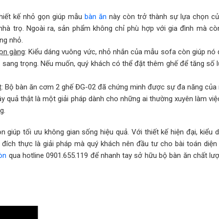
Thiết kế nhỏ gọn giúp mẫu
bàn ăn
này còn trở thành sự lựa chọn c
 nhà trọ. Ngoài ra, sản phẩm không chỉ phù hợp với gia đình mà cò
ng nhỏ.
gọn gàng
: Kiểu dáng vuông vức, nhỏ nhắn của mẫu sofa còn giúp nó
 sang trọng. Nếu muốn, quý khách có thể đặt thêm ghế để tăng số 
t
: Bộ bàn ăn cơm 2 ghế ĐG-02 đã chứng minh được sự đa năng của 
y quả thật là một giải pháp dành cho những ai thường xuyên làm việc
g.
 giúp tối ưu không gian sống hiệu quả. Với thiết kế hiện đại, kiểu 
đích thực là giải pháp mà quý khách nên đầu tư cho bài toán diện 
òn
qua hotline 0901.655.119 để nhanh tay sở hữu bộ bàn ăn chất lư