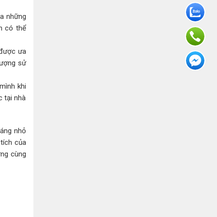
ủa những
n có thể
 được ưa
lượng sử
mình khi
 tại nhà
dáng nhỏ
tích của
ợng cùng