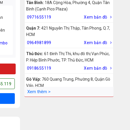
CM
Tân Bình:
18A Cộng Hòa, Phường 4, Quận Tân
Bình (Cạnh Pico Plaza)
0971655119
Xem bản đồ
ản
Quận 7:
421 Nguyễn Thị Thập, Tân Phong, Q.7,
rên
HCM
0964981899
Xem bản đồ
mbo
Thủ Đức:
61 Đinh Thị Thi, khu đô thị Vạn Phúc,
P. Hiệp Bình Phước, TP. Thủ Đức, HCM
0918655119
Xem bản đồ
Gò Vấp:
760 Quang Trung, Phường 8, Quận Gò
55.119
Vấp, HCM
0942755119
Xem bản đồ
Biên Hòa:
211 – 213 – 215 Đồng Khởi, Phường
Tam Hiệp, Biên Hòa, Đồng Nai
0969455119
Xem bản đồ