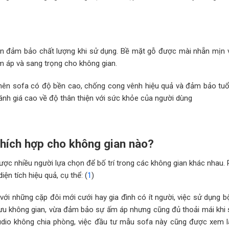
còn đảm bảo chất lượng khi sử dụng. Bề mặt gỗ được mài nhẵn mịn
m áp và sang trọng cho không gian.
nên sofa có độ bền cao, chống cong vênh hiệu quả và đảm bảo tuổi
đánh giá cao về độ thân thiện với sức khỏe của người dùng
thích hợp cho không gian nào?
ợc nhiều người lựa chọn để bố trí trong các không gian khác nhau. 
ện tích hiệu quả, cụ thể: (
1
)
 với những cặp đôi mới cưới hay gia đình có ít người, việc sử dụng 
i ưu không gian, vừa đảm bảo sự ấm áp nhưng cũng đủ thoải mái khi 
udio không chia phòng, việc đầu tư mẫu sofa này cũng được xem l