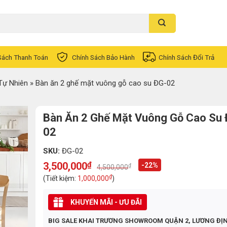
Sách Thanh Toán
Chính Sách Bảo Hành
Chính Sách Đổi Trả
Tự Nhiên
»
Bàn ăn 2 ghế mặt vuông gỗ cao su ĐG-02
Bàn Ăn 2 Ghế Mặt Vuông Gỗ Cao Su
02
SKU:
ĐG-02
3,500,000
₫
-22%
₫
4,500,000
Original
Current
price
price
₫
(Tiết kiệm:
1,000,000
)
was:
is:
4,500,000₫.
3,500,000₫.
KHUYẾN MÃI - ƯU ĐÃI
BIG SALE KHAI TRƯƠNG SHOWROOM QUẬN 2, LƯƠNG ĐỊ