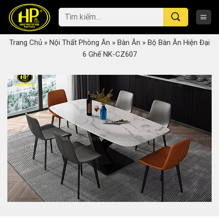
Skip
Tìm
to
kiếm:
content
Trang Chủ
»
Nội Thất Phòng Ăn
»
Bàn Ăn
»
Bộ Bàn Ăn Hiện Đại
6 Ghế NK-CZ607