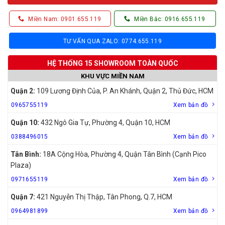
Miền Nam: 0901.655.119
Miền Bắc: 0916.655.119
TƯ VẤN QUA ZALO: 0774.655.119
HỆ THỐNG 15 SHOWROOM TOÀN QUỐC
KHU VỰC MIỀN NAM
Quận 2:
109 Lương Định Của, P. An Khánh, Quận 2, Thủ Đức, HCM
0965755119
Xem bản đồ
Quận 10:
432 Ngô Gia Tự, Phường 4, Quận 10, HCM
0388496015
Xem bản đồ
Tân Bình:
18A Cộng Hòa, Phường 4, Quận Tân Bình (Cạnh Pico
Plaza)
0971655119
Xem bản đồ
Quận 7:
421 Nguyễn Thị Thập, Tân Phong, Q.7, HCM
0964981899
Xem bản đồ