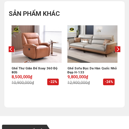
SẢN PHẨM KHÁC
g
Ghế Thư Giãn Đế Xoay 360 Độ
Ghế Sofa Bọc Da Hàn Quốc Nhỏ
805
Đẹp H-133
Original
Current
Original
Current
8,500,000
₫
9,800,000
₫
price
price
price
price
%
-22%
-24%
10,900,000
₫
12,900,000
₫
was:
is:
was:
is:
10,900,000₫.
8,500,000₫.
12,900,000₫.
9,800,000₫.