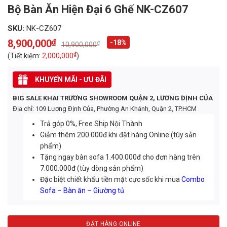
Bộ Bàn Ăn Hiện Đại 6 Ghế NK-CZ607
SKU:
NK-CZ607
8,900,000
₫
-18%
₫
10,900,000
Original
Current
price
price
₫
(Tiết kiệm:
2,000,000
)
was:
is:
10,900,000₫.
8,900,000₫.
KHUYẾN MÃI - ƯU ĐÃI
BIG SALE KHAI TRƯƠNG SHOWROOM QUẬN 2, LƯƠNG ĐỊNH CỦA
Địa chỉ: 109 Lương Định Của, Phường An Khánh, Quận 2, TP.HCM
Trả góp 0%, Free Ship Nội Thành
Giảm thêm 200.000đ khi đặt hàng Online (tùy sản
phẩm)
Tặng ngay bàn sofa 1.400.000đ cho đơn hàng trên
7.000.000đ (tùy dòng sản phẩm)
Đặc biệt chiết khấu tiền mặt cực sốc khi mua
Combo
Sofa – Bàn ăn – Giường tủ
ĐẶT HÀNG ONLINE