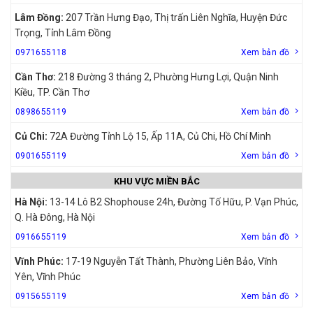
Lâm Đồng:
207 Trần Hưng Đạo, Thị trấn Liên Nghĩa, Huyện Đức
Trọng, Tỉnh Lâm Đồng
0971655118
Xem bản đồ
Cần Thơ:
218 Đường 3 tháng 2, Phường Hưng Lợi, Quận Ninh
Kiều, TP. Cần Thơ
0898655119
Xem bản đồ
Củ Chi:
72A Đường Tỉnh Lộ 15, Ấp 11A, Củ Chi, Hồ Chí Minh
0901655119
Xem bản đồ
KHU VỰC MIỀN BẮC
Hà Nội:
13-14 Lô B2 Shophouse 24h, Đường Tố Hữu, P. Vạn Phúc,
Q. Hà Đông, Hà Nội
0916655119
Xem bản đồ
Vĩnh Phúc:
17-19 Nguyễn Tất Thành, Phường Liên Bảo, Vĩnh
Yên, Vĩnh Phúc
0915655119
Xem bản đồ