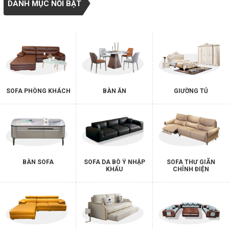
DANH MỤC NỔI BẬT
SOFA PHÒNG KHÁCH
BÀN ĂN
GIƯỜNG TỦ
BÀN SOFA
SOFA DA BÒ Ý NHẬP
SOFA THƯ GIÃN
KHẨU
CHỈNH ĐIỆN