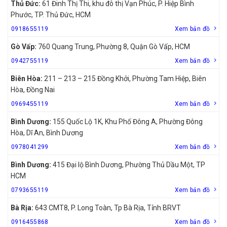
Thủ Đức:
61 Đinh Thị Thi, khu đô thị Vạn Phúc, P. Hiệp Bình
Phước, TP. Thủ Đức, HCM
0918655119
Xem bản đồ
Gò Vấp:
760 Quang Trung, Phường 8, Quận Gò Vấp, HCM
0942755119
Xem bản đồ
Biên Hòa:
211 – 213 – 215 Đồng Khởi, Phường Tam Hiệp, Biên
Hòa, Đồng Nai
0969455119
Xem bản đồ
Bình Dương:
155 Quốc Lộ 1K, Khu Phố Đông A, Phường Đông
Hòa, Dĩ An, Bình Dương
0978041299
Xem bản đồ
Bình Dương:
415 Đại lộ Bình Dương, Phường Thủ Dầu Một, TP
HCM
0793655119
Xem bản đồ
Bà Rịa:
643 CMT8, P. Long Toàn, Tp Bà Rịa, Tỉnh BRVT
0916455868
Xem bản đồ