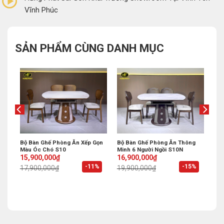
Vĩnh Phúc
SẢN PHẨM CÙNG DANH MỤC
ính
Bộ Bàn Ghế Phòng Ăn Xếp Gọn
Bộ Bàn Ghế Phòng Ăn Thông
Màu Óc Chó S10
Minh 6 Người Ngồi S10N
Original
Current
Original
Current
15,900,000
₫
16,900,000
₫
price
price
price
price
%
-11%
-15%
17,900,000
₫
19,900,000
₫
was:
is:
was:
is:
17,900,000₫.
15,900,000₫.
19,900,000₫.
16,900,000₫.