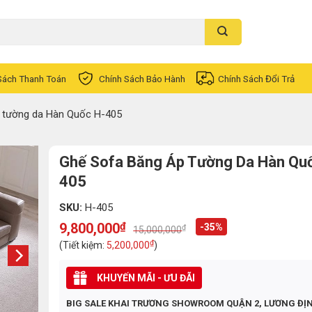
Sách Thanh Toán
Chính Sách Bảo Hành
Chính Sách Đổi Trả
 tường da Hàn Quốc H-405
Ghế Sofa Băng Áp Tường Da Hàn Qu
405
SKU:
H-405
9,800,000
₫
-35%
₫
15,000,000
Original
Current
price
price
₫
(Tiết kiệm:
5,200,000
)
was:
is:
15,000,000₫.
9,800,000₫.
KHUYẾN MÃI - ƯU ĐÃI
BIG SALE KHAI TRƯƠNG SHOWROOM QUẬN 2, LƯƠNG ĐỊ