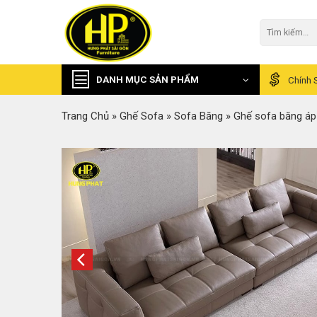
Skip
to
Tìm
kiếm:
content
DANH MỤC SẢN PHẨM
Chính 
Trang Chủ
»
Ghế Sofa
»
Sofa Băng
»
Ghế sofa băng áp