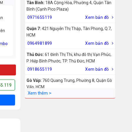
CM
Tân Bình:
18A Cộng Hòa, Phường 4, Quận Tân
Bình (Cạnh Pico Plaza)
0971655119
Xem bản đồ
ản
Quận 7:
421 Nguyễn Thị Thập, Tân Phong, Q.7,
rên
HCM
0964981899
Xem bản đồ
mbo
Thủ Đức:
61 Đinh Thị Thi, khu đô thị Vạn Phúc,
P. Hiệp Bình Phước, TP. Thủ Đức, HCM
0918655119
Xem bản đồ
Gò Vấp:
760 Quang Trung, Phường 8, Quận Gò
55.119
Vấp, HCM
0942755119
Xem bản đồ
Biên Hòa:
211 – 213 – 215 Đồng Khởi, Phường
Tam Hiệp, Biên Hòa, Đồng Nai
0969455119
Xem bản đồ