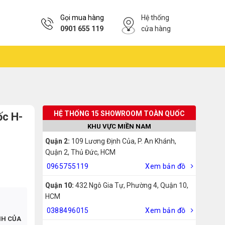
Gọi mua hàng
Hệ thống
0901 655 119
cửa hàng
HỆ THỐNG 15 SHOWROOM TOÀN QUỐC
ốc H-
KHU VỰC MIỀN NAM
Quận 2:
109 Lương Định Của, P. An Khánh,
Quận 2, Thủ Đức, HCM
0965755119
Xem bản đồ
Quận 10:
432 Ngô Gia Tự, Phường 4, Quận 10,
HCM
0388496015
Xem bản đồ
NH CỦA