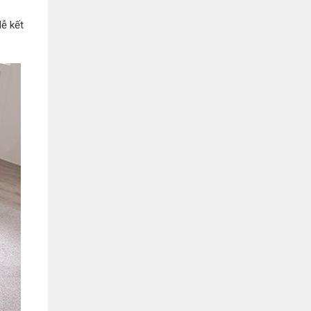
Bình Dương:
155 Quốc Lộ 1K, Khu Phố Đông A,
Phường Đông Hòa, Dĩ An, Bình Dương
dễ kết
0978041299
Xem bản đồ
Bình Dương:
415 Đại lộ Bình Dương, Phường
Thủ Dầu Một, TP HCM
0793655119
Xem bản đồ
Bà Rịa:
643 CMT8, P. Long Toàn, Tp Bà Rịa,
Tỉnh BRVT
0916455868
Xem bản đồ
Lâm Đồng:
207 Trần Hưng Đạo, Thị trấn Liên
Nghĩa, Huyện Đức Trọng, Tỉnh Lâm Đồng
0971655118
Xem bản đồ
Cần Thơ:
218 Đường 3 tháng 2, Phường Hưng
Lợi, Quận Ninh Kiều, TP. Cần Thơ
0898655119
Xem bản đồ
Củ Chi:
72A Đường Tỉnh Lộ 15, Ấp 11A, Củ Chi,