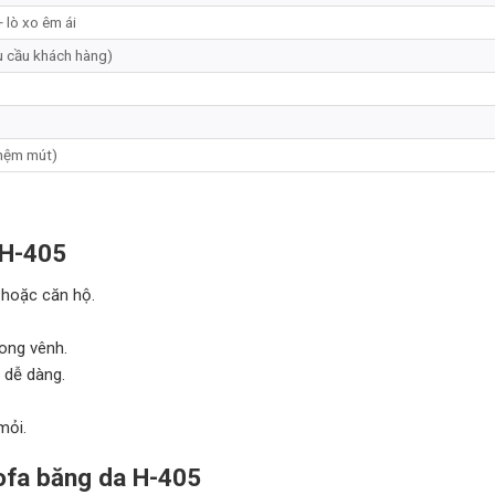
 lò xo êm ái
u cầu khách hàng)
nệm mút)
 H-405
 hoặc căn hộ.
ong vênh.
 dễ dàng.
mỏi.
ofa băng da H-405