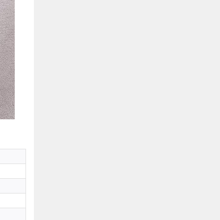
Hồ Chí Minh
0901655119
Xem bản đồ
KHU VỰC MIỀN BẮC
Hà Nội:
13-14 Lô B2 Shophouse 24h, Đường Tố
Hữu, P. Vạn Phúc, Q. Hà Đông, Hà Nội
0916655119
Xem bản đồ
Vĩnh Phúc:
17-19 Nguyễn Tất Thành, Phường
Liên Bảo, Vĩnh Yên, Vĩnh Phúc
0915655119
Xem bản đồ