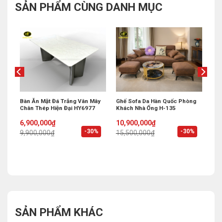
SẢN PHẨM CÙNG DANH MỤC
 Bi
Bàn Ăn Mặt Đá Trắng Vân Mây
Ghế Sofa Da Hàn Quốc Phòng
Chân Thép Hiện Đại HY6977
Khách Nhà Ống H-135
Original
Current
Original
Current
6,900,000
₫
10,900,000
₫
price
price
price
price
%
-30%
-30%
9,900,000
₫
15,500,000
₫
was:
is:
was:
is:
9,900,000₫.
6,900,000₫.
15,500,000₫.
10,900,000₫.
SẢN PHẨM KHÁC