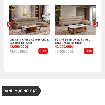
Ghế Sofa Khung Gỗ Mun Chữ L
Bộ Ghế Salon Gỗ Mun Chữ L
Cao Cấp TD-2380
Sang Trọng TD-8150
Original
Current
Original
Current
42,000,000
₫
42,000,000
₫
price
price
price
price
%
-16%
-14%
49,900,000
₫
49,000,000
₫
was:
is:
was:
is:
49,900,000₫.
42,000,000₫.
49,000,000₫.
42,000,000₫.
DANH MỤC NỔI BẬT