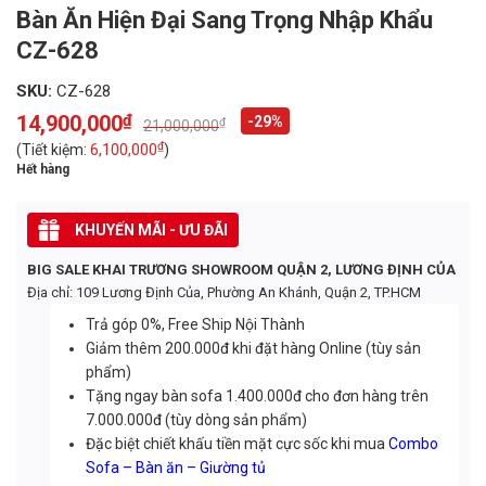
Bàn Ăn Hiện Đại Sang Trọng Nhập Khẩu
CZ-628
SKU:
CZ-628
14,900,000
₫
-29%
₫
21,000,000
Original
Current
price
price
₫
(Tiết kiệm:
6,100,000
)
was:
is:
Hết hàng
21,000,000₫.
14,900,000₫.
KHUYẾN MÃI - ƯU ĐÃI
BIG SALE KHAI TRƯƠNG SHOWROOM QUẬN 2, LƯƠNG ĐỊNH CỦA
Địa chỉ: 109 Lương Định Của, Phường An Khánh, Quận 2, TP.HCM
Trả góp 0%, Free Ship Nội Thành
Giảm thêm 200.000đ khi đặt hàng Online (tùy sản
phẩm)
Tặng ngay bàn sofa 1.400.000đ cho đơn hàng trên
7.000.000đ (tùy dòng sản phẩm)
Đặc biệt chiết khấu tiền mặt cực sốc khi mua
Combo
Sofa – Bàn ăn – Giường tủ