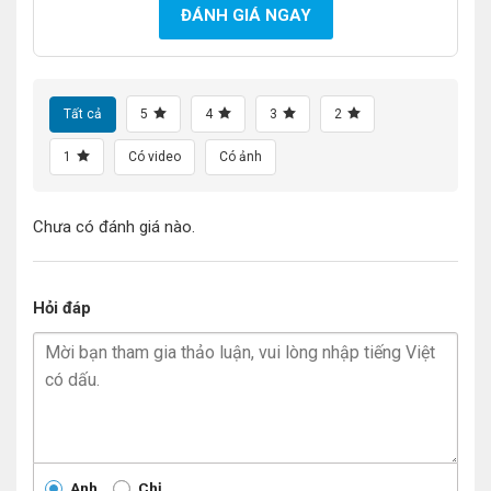
ĐÁNH GIÁ NGAY
Tất cả
5
4
3
2
1
Có video
Có ảnh
Chưa có đánh giá nào.
Hỏi đáp
Anh
Chị