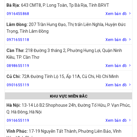
Bà Rịa:
643 CMT8, P. Long Toàn, Tp Bà Rịa, Tỉnh BRVT
0916455868
Xem bản đồ
Lâm Đồng:
207 Trần Hưng Đạo, Thị trấn Liên Nghĩa, Huyện Đức
Trọng, Tỉnh Lâm Đồng
0971655118
Xem bản đồ
Cần Thơ:
218 Đường 3 tháng 2, Phường Hưng Lợi, Quận Ninh
Kiều, TP. Cần Thơ
0898655119
Xem bản đồ
Củ Chi:
72A Đường Tỉnh Lộ 15, Ấp 11A, Củ Chi, Hồ Chí Minh
0901655119
Xem bản đồ
KHU VỰC MIỀN BẮC
Hà Nội:
13-14 Lô B2 Shophouse 24h, Đường Tố Hữu, P. Vạn Phúc,
Q. Hà Đông, Hà Nội
0916655119
Xem bản đồ
Vĩnh Phúc:
17-19 Nguyễn Tất Thành, Phường Liên Bảo, Vĩnh