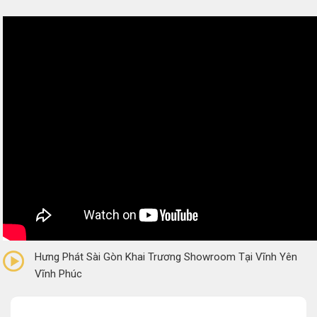
0/5
(0 Reviews)
Hưng Phát Sài Gòn Khai Trương Showroom Tại Vĩnh Yên
Vĩnh Phúc