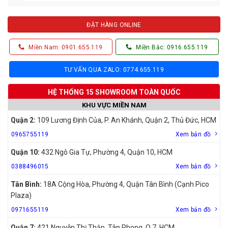
ĐẶT HÀNG ONLINE
Miền Nam: 0901.655.119
Miền Bắc: 0916.655.119
TƯ VẤN QUA ZALO: 0774.655.119
HỆ THỐNG 15 SHOWROOM TOÀN QUỐC
KHU VỰC MIỀN NAM
Quận 2:
109 Lương Định Của, P. An Khánh, Quận 2, Thủ Đức, HCM
0965755119
Xem bản đồ
Quận 10:
432 Ngô Gia Tự, Phường 4, Quận 10, HCM
0388496015
Xem bản đồ
Tân Bình:
18A Cộng Hòa, Phường 4, Quận Tân Bình (Cạnh Pico
Plaza)
0971655119
Xem bản đồ
Quận 7:
421 Nguyễn Thị Thập, Tân Phong, Q.7, HCM