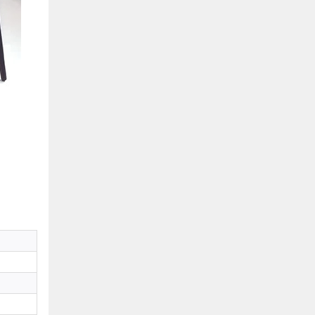
Hồ Chí Minh
0901655119
Xem bản đồ
KHU VỰC MIỀN BẮC
Hà Nội:
13-14 Lô B2 Shophouse 24h, Đường Tố
Hữu, P. Vạn Phúc, Q. Hà Đông, Hà Nội
0916655119
Xem bản đồ
Vĩnh Phúc:
17-19 Nguyễn Tất Thành, Phường
Liên Bảo, Vĩnh Yên, Vĩnh Phúc
0915655119
Xem bản đồ