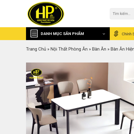
Skip
to
Tìm
kiếm:
content
DANH MỤC SẢN PHẨM
Chính 
Trang Chủ
»
Nội Thất Phòng Ăn
»
Bàn Ăn
»
Bàn Ăn Hiện