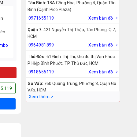
CM
Tân Bình:
18A Cộng Hòa, Phường 4, Quận Tân
Bình (Cạnh Pico Plaza)
0971655119
Xem bản đồ
ản
Quận 7:
421 Nguyễn Thị Thập, Tân Phong, Q.7,
rên
HCM
0964981899
Xem bản đồ
mbo
Thủ Đức:
61 Đinh Thị Thi, khu đô thị Vạn Phúc,
P. Hiệp Bình Phước, TP. Thủ Đức, HCM
0918655119
Xem bản đồ
Gò Vấp:
760 Quang Trung, Phường 8, Quận Gò
55.119
Vấp, HCM
0942755119
Xem bản đồ
Biên Hòa:
211 – 213 – 215 Đồng Khởi, Phường
Tam Hiệp, Biên Hòa, Đồng Nai
0969455119
Xem bản đồ