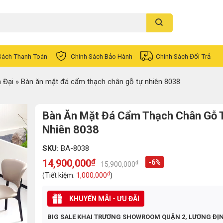
Sách Thanh Toán
Chính Sách Bảo Hành
Chính Sách Đổi Trả
 Đại
»
Bàn ăn mặt đá cẩm thạch chân gỗ tự nhiên 8038
Bàn Ăn Mặt Đá Cẩm Thạch Chân Gỗ 
Nhiên 8038
SKU:
BA-8038
14,900,000
₫
-6%
₫
15,900,000
Original
Current
price
price
₫
(Tiết kiệm:
1,000,000
)
was:
is:
15,900,000₫.
14,900,000₫.
KHUYẾN MÃI - ƯU ĐÃI
BIG SALE KHAI TRƯƠNG SHOWROOM QUẬN 2, LƯƠNG ĐỊ