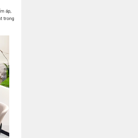
Bình Dương:
155 Quốc Lộ 1K, Khu Phố Đông A,
Phường Đông Hòa, Dĩ An, Bình Dương
ấm áp,
0978041299
Xem bản đồ
t trong
Bình Dương:
415 Đại lộ Bình Dương, Phường
Thủ Dầu Một, TP HCM
0793655119
Xem bản đồ
Bà Rịa:
643 CMT8, P. Long Toàn, Tp Bà Rịa,
Tỉnh BRVT
0916455868
Xem bản đồ
Lâm Đồng:
207 Trần Hưng Đạo, Thị trấn Liên
Nghĩa, Huyện Đức Trọng, Tỉnh Lâm Đồng
0971655118
Xem bản đồ
Cần Thơ:
218 Đường 3 tháng 2, Phường Hưng
Lợi, Quận Ninh Kiều, TP. Cần Thơ
0898655119
Xem bản đồ
Củ Chi:
72A Đường Tỉnh Lộ 15, Ấp 11A, Củ Chi,