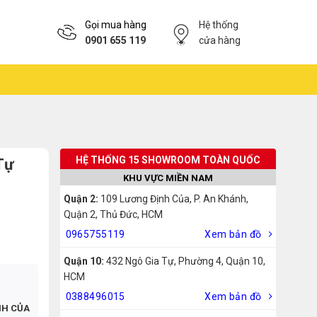
Gọi mua hàng
Hệ thống
0901 655 119
cửa hàng
HỆ THỐNG 15 SHOWROOM TOÀN QUỐC
Tự
KHU VỰC MIỀN NAM
Quận 2:
109 Lương Định Của, P. An Khánh,
Quận 2, Thủ Đức, HCM
0965755119
Xem bản đồ
Quận 10:
432 Ngô Gia Tự, Phường 4, Quận 10,
HCM
0388496015
Xem bản đồ
NH CỦA