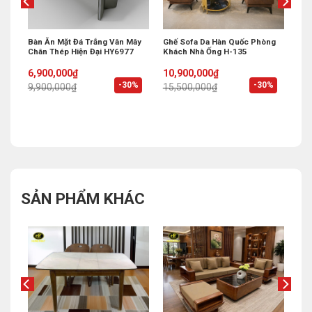
 Bi
Bàn Ăn Mặt Đá Trắng Vân Mây
Ghế Sofa Da Hàn Quốc Phòng
Chân Thép Hiện Đại HY6977
Khách Nhà Ống H-135
Original
Current
Original
Current
6,900,000
₫
10,900,000
₫
price
price
price
price
%
-30%
-30%
9,900,000
₫
15,500,000
₫
was:
is:
was:
is:
9,900,000₫.
6,900,000₫.
15,500,000₫.
10,900,000₫.
SẢN PHẨM KHÁC