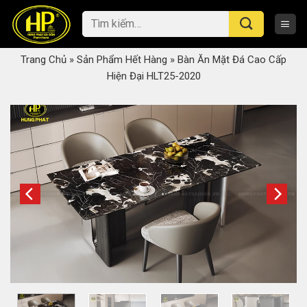
Skip
Tìm
to
kiếm:
content
Trang Chủ
»
Sản Phẩm Hết Hàng
»
Bàn Ăn Mặt Đá Cao Cấp
Hiện Đại HLT25-2020