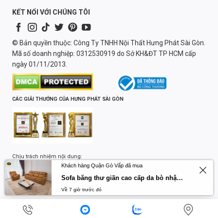
KẾT NỐI VỚI CHÚNG TÔI
© Bản quyền thuộc: Công Ty TNHH Nội Thất Hưng Phát Sài Gòn.
Mã số doanh nghiệp: 0312530919 do Sở KH&ĐT TP HCM cấp
ngày 01/11/2013.
CÁC GIẢI THƯỞNG CỦA HƯNG PHÁT SÀI GÒN
Chịu trách nhiệm nội dung:
Khách hàng Quận Gò Vấp đã mua
Lương Quốc Trường
Sofa băng thư giãn cao cấp da bò nhập khẩu Primo U70797HM
Về 7 giờ trước đó