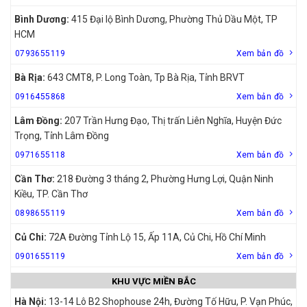
Bình Dương:
415 Đại lộ Bình Dương, Phường Thủ Dầu Một, TP
HCM
0793655119
Xem bản đồ
Bà Rịa:
643 CMT8, P. Long Toàn, Tp Bà Rịa, Tỉnh BRVT
0916455868
Xem bản đồ
Lâm Đồng:
207 Trần Hưng Đạo, Thị trấn Liên Nghĩa, Huyện Đức
Trọng, Tỉnh Lâm Đồng
0971655118
Xem bản đồ
Cần Thơ:
218 Đường 3 tháng 2, Phường Hưng Lợi, Quận Ninh
Kiều, TP. Cần Thơ
0898655119
Xem bản đồ
Củ Chi:
72A Đường Tỉnh Lộ 15, Ấp 11A, Củ Chi, Hồ Chí Minh
0901655119
Xem bản đồ
KHU VỰC MIỀN BẮC
Hà Nội:
13-14 Lô B2 Shophouse 24h, Đường Tố Hữu, P. Vạn Phúc,