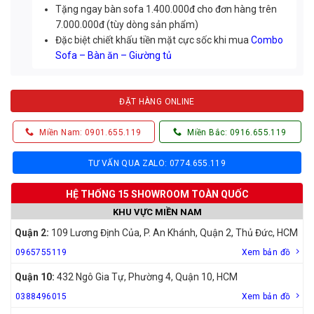
Tặng ngay bàn sofa 1.400.000đ cho đơn hàng trên
7.000.000đ (tùy dòng sản phẩm)
Đặc biệt chiết khấu tiền mặt cực sốc khi mua
Combo
Sofa – Bàn ăn – Giường tủ
ĐẶT HÀNG ONLINE
Miền Nam: 0901.655.119
Miền Bắc: 0916.655.119
TƯ VẤN QUA ZALO: 0774.655.119
HỆ THỐNG 15 SHOWROOM TOÀN QUỐC
KHU VỰC MIỀN NAM
Quận 2:
109 Lương Định Của, P. An Khánh, Quận 2, Thủ Đức, HCM
0965755119
Xem bản đồ
Quận 10:
432 Ngô Gia Tự, Phường 4, Quận 10, HCM
0388496015
Xem bản đồ