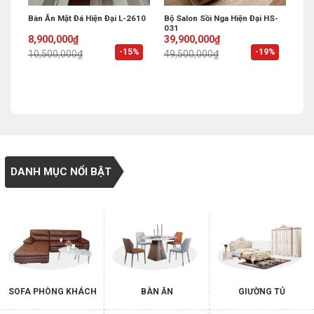
g 6
Bàn Ăn Mặt Đá Hiện Đại L-2610
Bộ Salon Sồi Nga Hiện Đại HS-
031
Original
Current
Original
Current
8,900,000
₫
39,900,000
₫
price
price
price
price
%
-15%
-19%
10,500,000
₫
49,500,000
₫
was:
is:
was:
is:
10,500,000₫.
8,900,000₫.
49,500,000₫.
39,900,000₫.
DANH MỤC NỔI BẬT
SOFA PHÒNG KHÁCH
BÀN ĂN
GIƯỜNG TỦ