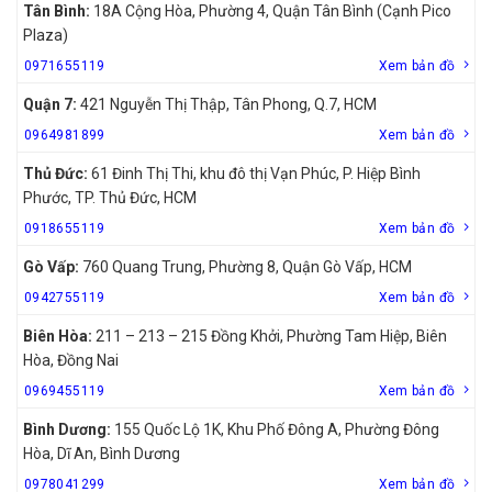
Tân Bình:
18A Cộng Hòa, Phường 4, Quận Tân Bình (Cạnh Pico
Plaza)
0971655119
Xem bản đồ
Quận 7:
421 Nguyễn Thị Thập, Tân Phong, Q.7, HCM
0964981899
Xem bản đồ
Thủ Đức:
61 Đinh Thị Thi, khu đô thị Vạn Phúc, P. Hiệp Bình
Phước, TP. Thủ Đức, HCM
0918655119
Xem bản đồ
Gò Vấp:
760 Quang Trung, Phường 8, Quận Gò Vấp, HCM
0942755119
Xem bản đồ
Biên Hòa:
211 – 213 – 215 Đồng Khởi, Phường Tam Hiệp, Biên
Hòa, Đồng Nai
0969455119
Xem bản đồ
Bình Dương:
155 Quốc Lộ 1K, Khu Phố Đông A, Phường Đông
Hòa, Dĩ An, Bình Dương
0978041299
Xem bản đồ