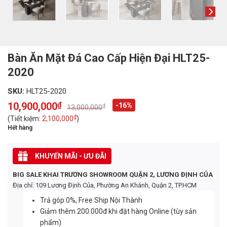
Bàn Ăn Mặt Đá Cao Cấp Hiện Đại HLT25-
2020
SKU:
HLT25-2020
10,900,000
₫
-16%
₫
13,000,000
Original
Current
price
price
₫
(Tiết kiệm:
2,100,000
)
was:
is:
Hết hàng
13,000,000₫.
10,900,000₫.
KHUYẾN MÃI - ƯU ĐÃI
BIG SALE KHAI TRƯƠNG SHOWROOM QUẬN 2, LƯƠNG ĐỊNH CỦA
Địa chỉ: 109 Lương Định Của, Phường An Khánh, Quận 2, TP.HCM
Trả góp 0%, Free Ship Nội Thành
Giảm thêm 200.000đ khi đặt hàng Online (tùy sản
phẩm)