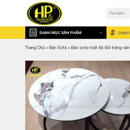
Skip
to
Tìm
kiếm:
content
DANH MỤC SẢN PHẨM
Chính 
Trang Chủ
»
Bàn Sofa
»
Bàn sofa mặt đá đôi trắng vâ