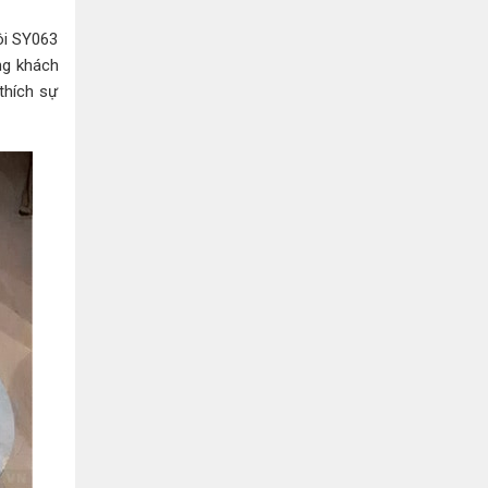
Bình Dương:
155 Quốc Lộ 1K, Khu Phố Đông A,
Phường Đông Hòa, Dĩ An, Bình Dương
đôi SY063
0978041299
Xem bản đồ
ng khách
thích sự
Bình Dương:
415 Đại lộ Bình Dương, Phường
Thủ Dầu Một, TP HCM
0793655119
Xem bản đồ
Bà Rịa:
643 CMT8, P. Long Toàn, Tp Bà Rịa,
Tỉnh BRVT
0916455868
Xem bản đồ
Lâm Đồng:
207 Trần Hưng Đạo, Thị trấn Liên
Nghĩa, Huyện Đức Trọng, Tỉnh Lâm Đồng
0971655118
Xem bản đồ
Cần Thơ:
218 Đường 3 tháng 2, Phường Hưng
Lợi, Quận Ninh Kiều, TP. Cần Thơ
0898655119
Xem bản đồ
Củ Chi:
72A Đường Tỉnh Lộ 15, Ấp 11A, Củ Chi,