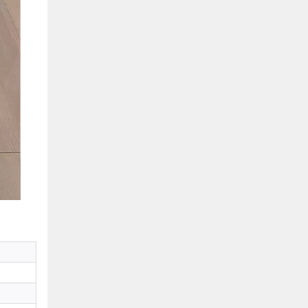
Hồ Chí Minh
0901655119
Xem bản đồ
KHU VỰC MIỀN BẮC
Hà Nội:
13-14 Lô B2 Shophouse 24h, Đường Tố
Hữu, P. Vạn Phúc, Q. Hà Đông, Hà Nội
0916655119
Xem bản đồ
Vĩnh Phúc:
17-19 Nguyễn Tất Thành, Phường
Liên Bảo, Vĩnh Yên, Vĩnh Phúc
0915655119
Xem bản đồ