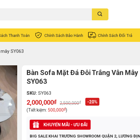
Sách Thanh Toán
Chính Sách Bảo Hành
Chính Sách Đổi Trả
n mây SY063
Bàn Sofa Mặt Đá Đôi Trắng Vân Mây
SY063
SKU:
SY063
2,000,000
₫
-20%
₫
2,500,000
Original
Current
price
price
₫
(Tiết kiệm:
500,000
)
was:
is:
2,500,000₫.
2,000,000₫.
KHUYẾN MÃI - ƯU ĐÃI
BIG SALE KHAI TRƯƠNG SHOWROOM QUẬN 2, LƯƠNG ĐỊ