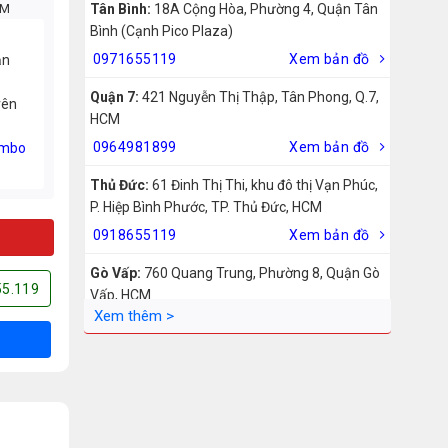
CM
Tân Bình:
18A Cộng Hòa, Phường 4, Quận Tân
Bình (Cạnh Pico Plaza)
0971655119
Xem bản đồ
ản
Quận 7:
421 Nguyễn Thị Thập, Tân Phong, Q.7,
rên
HCM
0964981899
Xem bản đồ
mbo
Thủ Đức:
61 Đinh Thị Thi, khu đô thị Vạn Phúc,
P. Hiệp Bình Phước, TP. Thủ Đức, HCM
0918655119
Xem bản đồ
Gò Vấp:
760 Quang Trung, Phường 8, Quận Gò
55.119
Vấp, HCM
0942755119
Xem bản đồ
Biên Hòa:
211 – 213 – 215 Đồng Khởi, Phường
Tam Hiệp, Biên Hòa, Đồng Nai
0969455119
Xem bản đồ