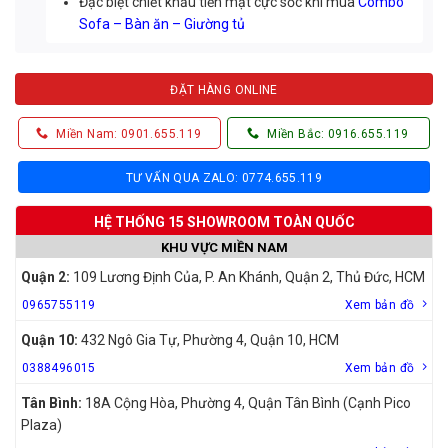
Đặc biệt chiết khấu tiền mặt cực sốc khi mua
Combo
Sofa – Bàn ăn – Giường tủ
ĐẶT HÀNG ONLINE
Miền Nam: 0901.655.119
Miền Bắc: 0916.655.119
TƯ VẤN QUA ZALO: 0774.655.119
HỆ THỐNG 15 SHOWROOM TOÀN QUỐC
KHU VỰC MIỀN NAM
Quận 2:
109 Lương Định Của, P. An Khánh, Quận 2, Thủ Đức, HCM
0965755119
Xem bản đồ
Quận 10:
432 Ngô Gia Tự, Phường 4, Quận 10, HCM
0388496015
Xem bản đồ
Tân Bình:
18A Cộng Hòa, Phường 4, Quận Tân Bình (Cạnh Pico
Plaza)