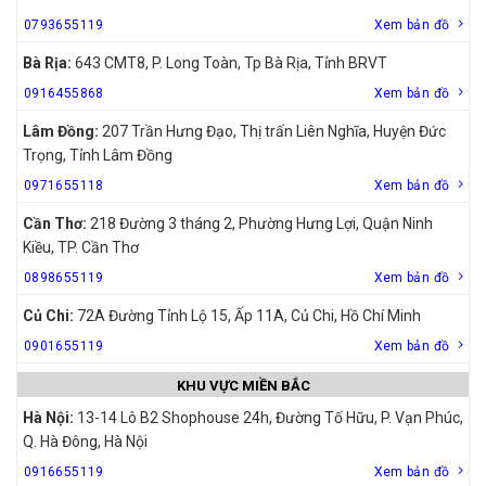
0793655119
Xem bản đồ
Bà Rịa:
643 CMT8, P. Long Toàn, Tp Bà Rịa, Tỉnh BRVT
0916455868
Xem bản đồ
Lâm Đồng:
207 Trần Hưng Đạo, Thị trấn Liên Nghĩa, Huyện Đức
Trọng, Tỉnh Lâm Đồng
0971655118
Xem bản đồ
Cần Thơ:
218 Đường 3 tháng 2, Phường Hưng Lợi, Quận Ninh
Kiều, TP. Cần Thơ
0898655119
Xem bản đồ
Củ Chi:
72A Đường Tỉnh Lộ 15, Ấp 11A, Củ Chi, Hồ Chí Minh
0901655119
Xem bản đồ
KHU VỰC MIỀN BẮC
Hà Nội:
13-14 Lô B2 Shophouse 24h, Đường Tố Hữu, P. Vạn Phúc,
Q. Hà Đông, Hà Nội
0916655119
Xem bản đồ