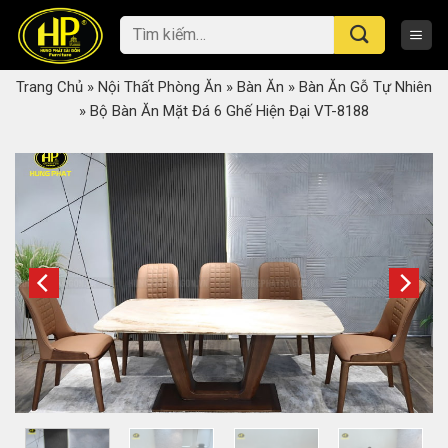
Skip
Tìm
to
kiếm:
content
Trang Chủ
»
Nội Thất Phòng Ăn
»
Bàn Ăn
»
Bàn Ăn Gỗ Tự Nhiên
»
Bộ Bàn Ăn Mặt Đá 6 Ghế Hiện Đại VT-8188