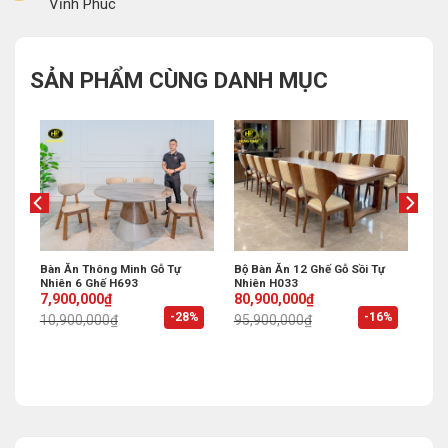
Vĩnh Phúc
SẢN PHẨM CÙNG DANH MỤC
Mở
Bàn Ăn Thông Minh Gỗ Tự
Bộ Bàn Ăn 12 Ghế Gỗ Sồi Tự
Nhiên 6 Ghế H693
Nhiên H033
Original
Current
Original
Current
7,900,000
₫
80,900,000
₫
price
price
price
price
%
-28%
-16%
10,900,000
₫
95,900,000
₫
was:
is:
was:
is:
10,900,000₫.
7,900,000₫.
95,900,000₫.
80,900,000₫.