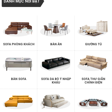
DANH MỤC NỔI BẬT
SOFA PHÒNG KHÁCH
BÀN ĂN
GIƯỜNG TỦ
BÀN SOFA
SOFA DA BÒ Ý NHẬP
SOFA THƯ GIÃN
KHẨU
CHỈNH ĐIỆN