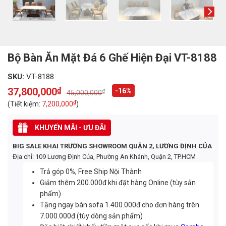
Bộ Bàn Ăn Mặt Đá 6 Ghế Hiện Đại VT-8188
SKU:
VT-8188
37,800,000
₫
-16%
₫
45,000,000
Original
Current
price
price
₫
(Tiết kiệm:
7,200,000
)
was:
is:
45,000,000₫.
37,800,000₫.
KHUYẾN MÃI - ƯU ĐÃI
BIG SALE KHAI TRƯƠNG SHOWROOM QUẬN 2, LƯƠNG ĐỊNH CỦA
Địa chỉ: 109 Lương Định Của, Phường An Khánh, Quận 2, TP.HCM
Trả góp 0%, Free Ship Nội Thành
Giảm thêm 200.000đ khi đặt hàng Online (tùy sản
phẩm)
Tặng ngay bàn sofa 1.400.000đ cho đơn hàng trên
7.000.000đ (tùy dòng sản phẩm)