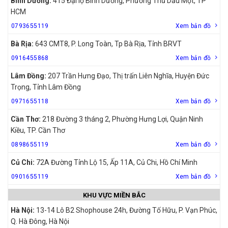
Bình Dương:
415 Đại lộ Bình Dương, Phường Thủ Dầu Một, TP
HCM
0793655119
Xem bản đồ
Bà Rịa:
643 CMT8, P. Long Toàn, Tp Bà Rịa, Tỉnh BRVT
0916455868
Xem bản đồ
Lâm Đồng:
207 Trần Hưng Đạo, Thị trấn Liên Nghĩa, Huyện Đức
Trọng, Tỉnh Lâm Đồng
0971655118
Xem bản đồ
Cần Thơ:
218 Đường 3 tháng 2, Phường Hưng Lợi, Quận Ninh
Kiều, TP. Cần Thơ
0898655119
Xem bản đồ
Củ Chi:
72A Đường Tỉnh Lộ 15, Ấp 11A, Củ Chi, Hồ Chí Minh
0901655119
Xem bản đồ
KHU VỰC MIỀN BẮC
Hà Nội:
13-14 Lô B2 Shophouse 24h, Đường Tố Hữu, P. Vạn Phúc,
Q. Hà Đông, Hà Nội