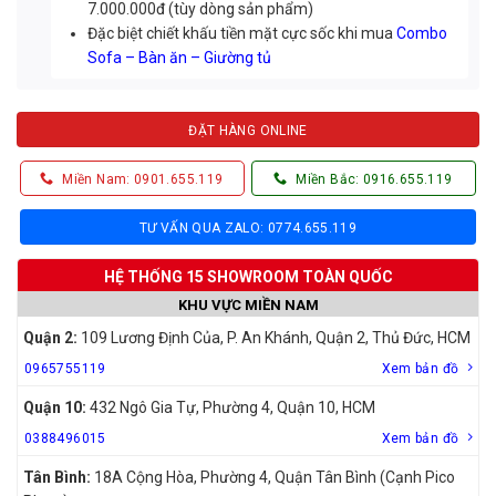
7.000.000đ (tùy dòng sản phẩm)
Đặc biệt chiết khấu tiền mặt cực sốc khi mua
Combo
Sofa – Bàn ăn – Giường tủ
ĐẶT HÀNG ONLINE
Miền Nam: 0901.655.119
Miền Bắc: 0916.655.119
TƯ VẤN QUA ZALO: 0774.655.119
HỆ THỐNG 15 SHOWROOM TOÀN QUỐC
KHU VỰC MIỀN NAM
Quận 2:
109 Lương Định Của, P. An Khánh, Quận 2, Thủ Đức, HCM
0965755119
Xem bản đồ
Quận 10:
432 Ngô Gia Tự, Phường 4, Quận 10, HCM
0388496015
Xem bản đồ
Tân Bình:
18A Cộng Hòa, Phường 4, Quận Tân Bình (Cạnh Pico