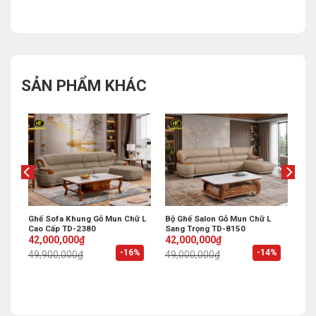
SẢN PHẨM KHÁC
Ghế Sofa Khung Gỗ Mun Chữ L
Bộ Ghế Salon Gỗ Mun Chữ L
Cao Cấp TD-2380
Sang Trọng TD-8150
Original
Current
Original
Current
42,000,000
₫
42,000,000
₫
price
price
price
price
%
-16%
-14%
49,900,000
₫
49,000,000
₫
was:
is:
was:
is:
49,900,000₫.
42,000,000₫.
49,000,000₫.
42,000,000₫.