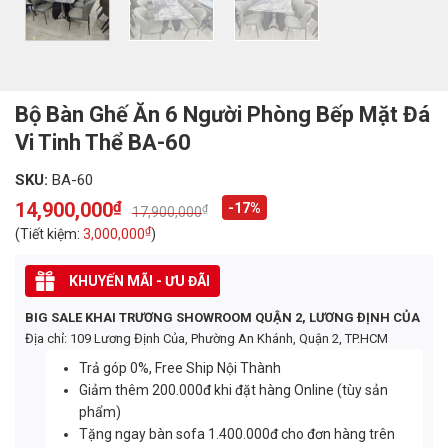
Bộ Bàn Ghế Ăn 6 Người Phòng Bếp Mặt Đá
Vi Tinh Thể BA-60
SKU:
BA-60
14,900,000
₫
-17%
₫
17,900,000
Original
Current
price
price
₫
(Tiết kiệm:
3,000,000
)
was:
is:
17,900,000₫.
14,900,000₫.
KHUYẾN MÃI - ƯU ĐÃI
BIG SALE KHAI TRƯƠNG SHOWROOM QUẬN 2, LƯƠNG ĐỊNH CỦA
Địa chỉ: 109 Lương Định Của, Phường An Khánh, Quận 2, TP.HCM
Trả góp 0%, Free Ship Nội Thành
Giảm thêm 200.000đ khi đặt hàng Online (tùy sản
phẩm)
Tặng ngay bàn sofa 1.400.000đ cho đơn hàng trên