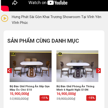
0/5
(0 Reviews)
Hưng Phát Sài Gòn Khai Trương Showroom Tại Vĩnh Yên
Vĩnh Phúc
SẢN PHẨM CÙNG DANH MỤC
ính
Bộ Bàn Ghế Phòng Ăn Xếp Gọn
Bộ Bàn Ghế Phòng Ăn Thông
Màu Óc Chó S10
Minh 6 Người Ngồi S10N
Original
Current
Original
Current
15,900,000
₫
16,900,000
₫
price
price
price
price
%
-11%
-15%
17,900,000
₫
19,900,000
₫
was:
is:
was:
is:
17,900,000₫.
15,900,000₫.
19,900,000₫.
16,900,000₫.