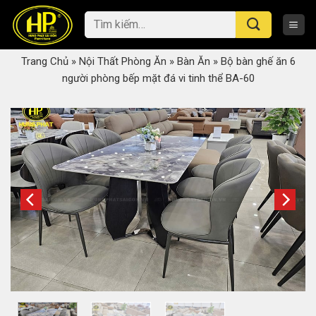
Skip
Tìm
to
kiếm:
content
Trang Chủ
»
Nội Thất Phòng Ăn
»
Bàn Ăn
»
Bộ bàn ghế ăn 6
người phòng bếp mặt đá vi tinh thể BA-60