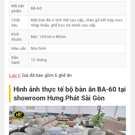
Mã sản
BA-60
phẩm
Chất
Mặt bàn đá vi tinh thể cao cấp, chân gỗ kết hợp inox
liệu
nhập khẩu; ghế bọc da simili cao cấp
Kích
Bàn: 160cm x 80cm
thước
Màu sắc
Như hình
Bảo
12 tháng
hành
Lưu ý:
Giá đã bao gồm 6 ghế ăn
Hình ảnh thực tế bộ bàn ăn BA-60 tại
showroom Hưng Phát Sài Gòn