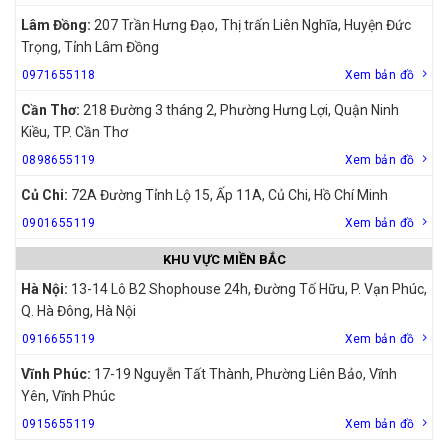
Lâm Đồng:
207 Trần Hưng Đạo, Thị trấn Liên Nghĩa, Huyện Đức
Trọng, Tỉnh Lâm Đồng
0971655118
Xem bản đồ
Cần Thơ:
218 Đường 3 tháng 2, Phường Hưng Lợi, Quận Ninh
Kiều, TP. Cần Thơ
0898655119
Xem bản đồ
Củ Chi:
72A Đường Tỉnh Lộ 15, Ấp 11A, Củ Chi, Hồ Chí Minh
0901655119
Xem bản đồ
KHU VỰC MIỀN BẮC
Hà Nội:
13-14 Lô B2 Shophouse 24h, Đường Tố Hữu, P. Vạn Phúc,
Q. Hà Đông, Hà Nội
0916655119
Xem bản đồ
Vĩnh Phúc:
17-19 Nguyễn Tất Thành, Phường Liên Bảo, Vĩnh
Yên, Vĩnh Phúc
0915655119
Xem bản đồ