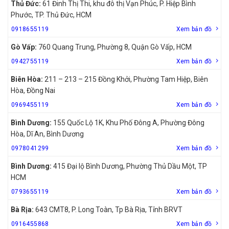
Thủ Đức:
61 Đinh Thị Thi, khu đô thị Vạn Phúc, P. Hiệp Bình
Phước, TP. Thủ Đức, HCM
0918655119
Xem bản đồ
Gò Vấp:
760 Quang Trung, Phường 8, Quận Gò Vấp, HCM
0942755119
Xem bản đồ
Biên Hòa:
211 – 213 – 215 Đồng Khởi, Phường Tam Hiệp, Biên
Hòa, Đồng Nai
0969455119
Xem bản đồ
Bình Dương:
155 Quốc Lộ 1K, Khu Phố Đông A, Phường Đông
Hòa, Dĩ An, Bình Dương
0978041299
Xem bản đồ
Bình Dương:
415 Đại lộ Bình Dương, Phường Thủ Dầu Một, TP
HCM
0793655119
Xem bản đồ
Bà Rịa:
643 CMT8, P. Long Toàn, Tp Bà Rịa, Tỉnh BRVT
0916455868
Xem bản đồ