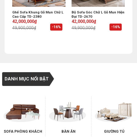
 Xếp
Ghế Sofa Khung Gỗ Mun Chữ L
Bộ Sofa Góc Chữ L Gỗ Mun Hiện
Cao Cấp TD-2380
Đại TD-2670
Original
Current
Original
Current
42,000,000
₫
42,000,000
₫
price
price
price
price
%
-16%
-16%
49,900,000
₫
49,900,000
₫
was:
is:
was:
is:
49,900,000₫.
42,000,000₫.
49,900,000₫.
42,000,000₫.
DANH MỤC NỔI BẬT
SOFA PHÒNG KHÁCH
BÀN ĂN
GIƯỜNG TỦ