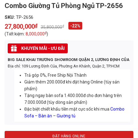
Combo Giường Tủ Phòng Ngủ TP-2656
SKU:
TP-2656
27,800,000
₫
-22%
₫
35,800,000
Original
Current
price
price
₫
(Tiết kiệm:
8,000,000
)
was:
is:
35,800,000₫.
27,800,000₫.
KHUYẾN MÃI - ƯU ĐÃI
BIG SALE KHAI TRƯƠNG SHOWROOM QUẬN 2, LƯƠNG ĐỊNH CỦA
Địa chỉ: 109 Lương Định Của, Phường An Khánh, Quận 2, TP.HCM
Trả góp 0%, Free Ship Nội Thành
Giảm thêm 200.000đ khi đặt hàng Online (tùy sản
phẩm)
Tặng ngay bàn sofa 1.400.000đ cho đơn hàng trên
7.000.000đ (tùy dòng sản phẩm)
Đặc biệt chiết khấu tiền mặt cực sốc khi mua
Combo
Sofa – Bàn ăn – Giường tủ
ĐẶT HÀNG ONLINE