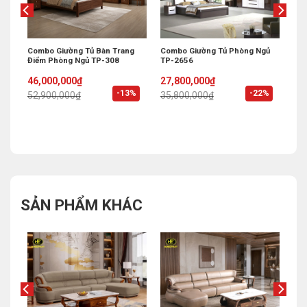
 Áo
Combo Giường Tủ Bàn Trang
Combo Giường Tủ Phòng Ngủ
Điểm Phòng Ngủ TP-308
TP-2656
Original
Current
Original
Current
46,000,000
₫
27,800,000
₫
price
price
price
price
%
-13%
-22%
52,900,000
₫
35,800,000
₫
was:
is:
was:
is:
52,900,000₫.
46,000,000₫.
35,800,000₫.
27,800,000₫.
SẢN PHẨM KHÁC