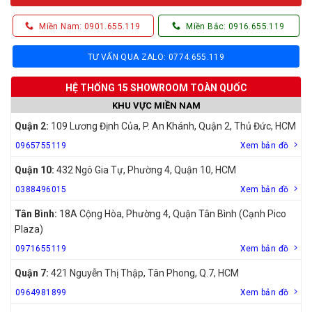
Miền Nam: 0901.655.119
Miền Bắc: 0916.655.119
TƯ VẤN QUA ZALO: 0774.655.119
HỆ THỐNG 15 SHOWROOM TOÀN QUỐC
KHU VỰC MIỀN NAM
Quận 2:
109 Lương Định Của, P. An Khánh, Quận 2, Thủ Đức, HCM
0965755119
Xem bản đồ
Quận 10:
432 Ngô Gia Tự, Phường 4, Quận 10, HCM
0388496015
Xem bản đồ
Tân Bình:
18A Cộng Hòa, Phường 4, Quận Tân Bình (Cạnh Pico
Plaza)
0971655119
Xem bản đồ
Quận 7:
421 Nguyễn Thị Thập, Tân Phong, Q.7, HCM
0964981899
Xem bản đồ