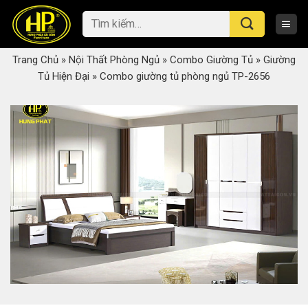
Skip
Tìm
to
kiếm:
content
Trang Chủ
»
Nội Thất Phòng Ngủ
»
Combo Giường Tủ
»
Giường
Tủ Hiện Đại
»
Combo giường tủ phòng ngủ TP-2656