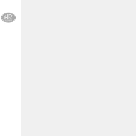
Hồ Chí Minh
0901655119
Xem bản đồ
KHU VỰC MIỀN BẮC
Hà Nội:
13-14 Lô B2 Shophouse 24h, Đường Tố
Hữu, P. Vạn Phúc, Q. Hà Đông, Hà Nội
0916655119
Xem bản đồ
Vĩnh Phúc:
17-19 Nguyễn Tất Thành, Phường
Liên Bảo, Vĩnh Yên, Vĩnh Phúc
0915655119
Xem bản đồ