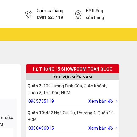
Gọi mua hàng
Hệ thống
0901 655 119
cửa hàng
HỆ THỐNG 15 SHOWROOM TOÀN QUỐC
KHU VỰC MIỀN NAM
Quận 2:
109 Lương Định Của, P. An Khánh,
Quận 2, Thủ Đức, HCM
0965755119
Xem bản đồ
Quận 10:
432 Ngô Gia Tự, Phường 4, Quận 10,
NH CỦA
HCM
CM
0388496015
Xem bản đồ