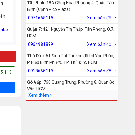
Tân Bình:
18A Cộng Hòa, Phường 4, Quận Tân
ản
Bình (Cạnh Pico Plaza)
rên
0971655119
Xem bản đồ
Quận 7:
421 Nguyễn Thị Thập, Tân Phong, Q.7,
mbo
HCM
0964981899
Xem bản đồ
Thủ Đức:
61 Đinh Thị Thi, khu đô thị Vạn Phúc,
P. Hiệp Bình Phước, TP. Thủ Đức, HCM
0918655119
Xem bản đồ
55.119
Gò Vấp:
760 Quang Trung, Phường 8, Quận Gò
Vấp, HCM
0942755119
Xem bản đồ
Biên Hòa:
211 – 213 – 215 Đồng Khởi, Phường
Tam Hiệp, Biên Hòa, Đồng Nai
0969455119
Xem bản đồ