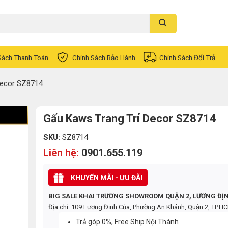
Sách Thanh Toán
Chính Sách Bảo Hành
Chính Sách Đổi Trả
Decor SZ8714
Gấu Kaws Trang Trí Decor SZ8714
SKU:
SZ8714
Liên hệ:
0901.655.119
KHUYẾN MÃI - ƯU ĐÃI
BIG SALE KHAI TRƯƠNG SHOWROOM QUẬN 2, LƯƠNG ĐỊ
Địa chỉ: 109 Lương Định Của, Phường An Khánh, Quận 2, TP.H
Trả góp 0%, Free Ship Nội Thành