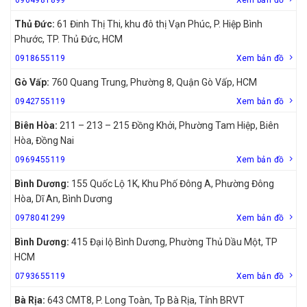
Thủ Đức:
61 Đinh Thị Thi, khu đô thị Vạn Phúc, P. Hiệp Bình
Phước, TP. Thủ Đức, HCM
0918655119
Xem bản đồ
Gò Vấp:
760 Quang Trung, Phường 8, Quận Gò Vấp, HCM
0942755119
Xem bản đồ
Biên Hòa:
211 – 213 – 215 Đồng Khởi, Phường Tam Hiệp, Biên
Hòa, Đồng Nai
0969455119
Xem bản đồ
Bình Dương:
155 Quốc Lộ 1K, Khu Phố Đông A, Phường Đông
Hòa, Dĩ An, Bình Dương
0978041299
Xem bản đồ
Bình Dương:
415 Đại lộ Bình Dương, Phường Thủ Dầu Một, TP
HCM
0793655119
Xem bản đồ
Bà Rịa:
643 CMT8, P. Long Toàn, Tp Bà Rịa, Tỉnh BRVT