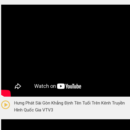
0/5
(0 Reviews)
Hưng Phát Sài Gòn Khẳng Định Tên Tuổi Trên Kênh Truyền
Hình Quốc Gia VTV3