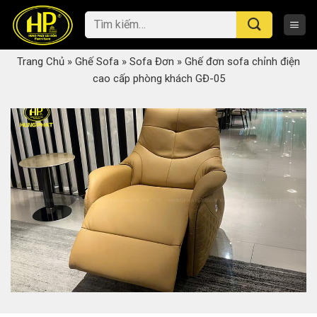
Skip
Tìm
to
kiếm:
content
Trang Chủ
»
Ghế Sofa
»
Sofa Đơn
»
Ghế đơn sofa chỉnh điện
cao cấp phòng khách GĐ-05