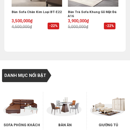
Bàn Sofa Chân Kim Loại BT-E22
Bàn Trà Sofa Khung Gỗ Mặt Đá
A16
Original
Current
Original
Current
3,500,000
₫
3,900,000
₫
price
price
price
price
%
-22%
-22%
4,500,000
₫
5,000,000
₫
was:
is:
was:
is:
4,500,000₫.
3,500,000₫.
5,000,000₫.
3,900,000₫.
DANH MỤC NỔI BẬT
SOFA PHÒNG KHÁCH
BÀN ĂN
GIƯỜNG TỦ