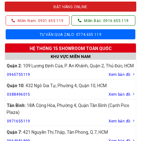
ĐẶT HÀNG ONLINE
Miền Nam: 0901.655.119
Miền Bắc: 0916.655.119
TƯ VẤN QUA ZALO: 0774.655.119
HỆ THỐNG 15 SHOWROOM TOÀN QUỐC
KHU VỰC MIỀN NAM
Quận 2:
109 Lương Định Của, P. An Khánh, Quận 2, Thủ Đức, HCM
0965755119
Xem bản đồ
Quận 10:
432 Ngô Gia Tự, Phường 4, Quận 10, HCM
0388496015
Xem bản đồ
Tân Bình:
18A Cộng Hòa, Phường 4, Quận Tân Bình (Cạnh Pico
Plaza)
0971655119
Xem bản đồ
Quận 7:
421 Nguyễn Thị Thập, Tân Phong, Q.7, HCM
0964981899
Xem bản đồ