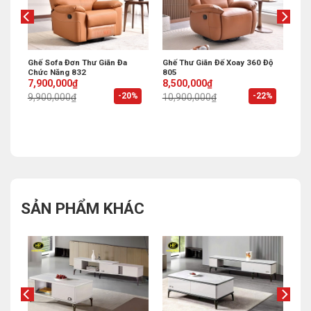
Ghế Sofa Đơn Thư Giãn Đa
Ghế Thư Giãn Đế Xoay 360 Độ
Chức Năng 832
805
Original
Current
Original
Current
7,900,000
₫
8,500,000
₫
price
price
price
price
%
-20%
-22%
9,900,000
₫
10,900,000
₫
was:
is:
was:
is:
9,900,000₫.
7,900,000₫.
10,900,000₫.
8,500,000₫.
SẢN PHẨM KHÁC