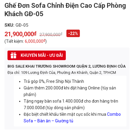
Ghế Đơn Sofa Chỉnh Điện Cao Cấp Phòng
Khách GĐ-05
SKU:
GĐ-05
21,900,000
₫
-22%
₫
27,900,000
Original
Current
price
price
₫
(Tiết kiệm:
6,000,000
)
was:
is:
27,900,000₫.
21,900,000₫.
KHUYẾN MÃI - ƯU ĐÃI
BIG SALE KHAI TRƯƠNG SHOWROOM QUẬN 2, LƯƠNG ĐỊNH CỦA
Địa chỉ: 109 Lương Định Của, Phường An Khánh, Quận 2, TP.HCM
Trả góp 0%, Free Ship Nội Thành
Giảm thêm 200.000đ khi đặt hàng Online (tùy sản
phẩm)
Tặng ngay bàn sofa 1.400.000đ cho đơn hàng trên
7.000.000đ (tùy dòng sản phẩm)
Đặc biệt chiết khấu tiền mặt cực sốc khi mua
Combo
Sofa – Bàn ăn – Giường tủ