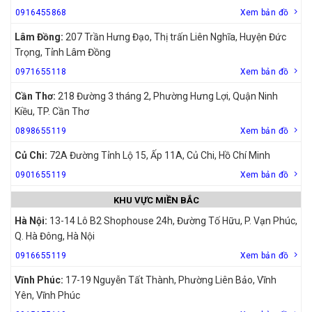
0916455868
Xem bản đồ
Lâm Đồng:
207 Trần Hưng Đạo, Thị trấn Liên Nghĩa, Huyện Đức
Trọng, Tỉnh Lâm Đồng
0971655118
Xem bản đồ
Cần Thơ:
218 Đường 3 tháng 2, Phường Hưng Lợi, Quận Ninh
Kiều, TP. Cần Thơ
0898655119
Xem bản đồ
Củ Chi:
72A Đường Tỉnh Lộ 15, Ấp 11A, Củ Chi, Hồ Chí Minh
0901655119
Xem bản đồ
KHU VỰC MIỀN BẮC
Hà Nội:
13-14 Lô B2 Shophouse 24h, Đường Tố Hữu, P. Vạn Phúc,
Q. Hà Đông, Hà Nội
0916655119
Xem bản đồ
Vĩnh Phúc:
17-19 Nguyễn Tất Thành, Phường Liên Bảo, Vĩnh
Yên, Vĩnh Phúc