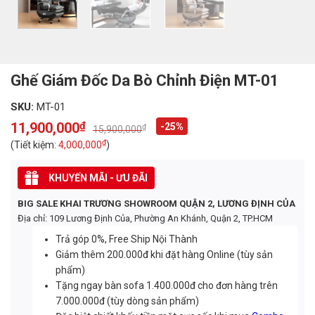
Ghế Giám Đốc Da Bò Chỉnh Điện MT-01
SKU:
MT-01
11,900,000
₫
-25%
₫
15,900,000
Original
Current
price
price
₫
(Tiết kiệm:
4,000,000
)
was:
is:
15,900,000₫.
11,900,000₫.
KHUYẾN MÃI - ƯU ĐÃI
BIG SALE KHAI TRƯƠNG SHOWROOM QUẬN 2, LƯƠNG ĐỊNH CỦA
Địa chỉ: 109 Lương Định Của, Phường An Khánh, Quận 2, TP.HCM
Trả góp 0%, Free Ship Nội Thành
Giảm thêm 200.000đ khi đặt hàng Online (tùy sản
phẩm)
Tặng ngay bàn sofa 1.400.000đ cho đơn hàng trên
7.000.000đ (tùy dòng sản phẩm)