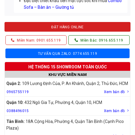
Đặc biệt chiết khấu tiền mặt cực sốc khi mua
Combo
Sofa – Bàn ăn – Giường tủ
ĐẶT HÀNG ONLINE
Miền Nam: 0901.655.119
Miền Bắc: 0916.655.119
TƯ VẤN QUA ZALO: 0774.655.119
HỆ THỐNG 15 SHOWROOM TOÀN QUỐC
KHU VỰC MIỀN NAM
Quận 2:
109 Lương Định Của, P. An Khánh, Quận 2, Thủ Đức, HCM
0965755119
Xem bản đồ
Quận 10:
432 Ngô Gia Tự, Phường 4, Quận 10, HCM
0388496015
Xem bản đồ
Tân Bình:
18A Cộng Hòa, Phường 4, Quận Tân Bình (Cạnh Pico
Plaza)