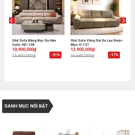
ụng
Ghế Sofa Băng Bọc Da Hàn
Ghế Sofa Văng Dài Da Lau Được
Quốc HD-108
Mực H-137
Original
Current
Original
Current
10,900,000
₫
13,900,000
₫
price
price
price
price
%
-31%
-17%
15,900,000
₫
16,680,000
₫
was:
is:
was:
is:
15,900,000₫.
10,900,000₫.
16,680,000₫.
13,900,000₫.
DANH MỤC NỔI BẬT