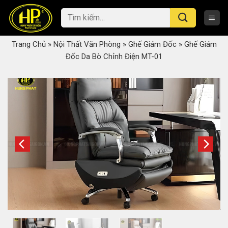
Skip
Tìm
to
kiếm:
content
Trang Chủ
»
Nội Thất Văn Phòng
»
Ghế Giám Đốc
»
Ghế Giám
Đốc Da Bò Chỉnh Điện MT-01