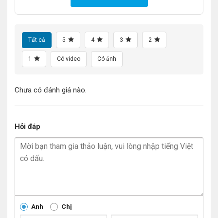
Tất cả
5
4
3
2
1
Có video
Có ảnh
Chưa có đánh giá nào.
Hỏi đáp
Anh
Chị