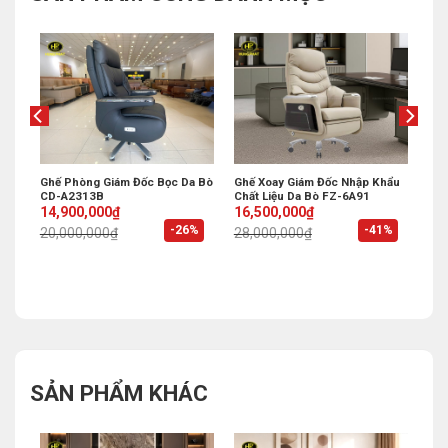
hẩu
Ghế Phòng Giám Đốc Bọc Da Bò
Ghế Xoay Giám Đốc Nhập Khẩu
CD-A2313B
Chất Liệu Da Bò FZ-6A91
Original
Current
Original
Current
14,900,000
₫
16,500,000
₫
price
price
price
price
%
-26%
-41%
20,000,000
₫
28,000,000
₫
was:
is:
was:
is:
20,000,000₫.
14,900,000₫.
28,000,000₫.
16,500,000₫.
SẢN PHẨM KHÁC