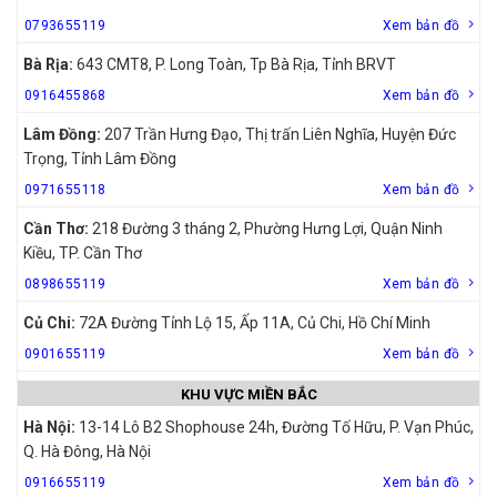
0793655119
Xem bản đồ
Bà Rịa:
643 CMT8, P. Long Toàn, Tp Bà Rịa, Tỉnh BRVT
0916455868
Xem bản đồ
Lâm Đồng:
207 Trần Hưng Đạo, Thị trấn Liên Nghĩa, Huyện Đức
Trọng, Tỉnh Lâm Đồng
0971655118
Xem bản đồ
Cần Thơ:
218 Đường 3 tháng 2, Phường Hưng Lợi, Quận Ninh
Kiều, TP. Cần Thơ
0898655119
Xem bản đồ
Củ Chi:
72A Đường Tỉnh Lộ 15, Ấp 11A, Củ Chi, Hồ Chí Minh
0901655119
Xem bản đồ
KHU VỰC MIỀN BẮC
Hà Nội:
13-14 Lô B2 Shophouse 24h, Đường Tố Hữu, P. Vạn Phúc,
Q. Hà Đông, Hà Nội
0916655119
Xem bản đồ