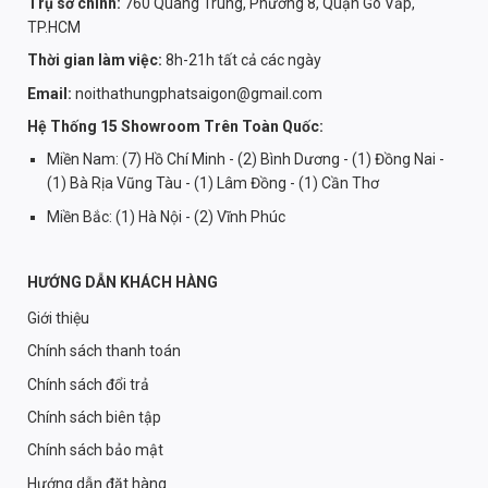
Trụ sở chính:
760 Quang Trung, Phường 8, Quận Gò Vấp,
TP.HCM
Thời gian làm việc:
8h-21h tất cả các ngày
Email:
noithathungphatsaigon@gmail.com
Hệ Thống 15 Showroom Trên Toàn Quốc:
Miền Nam: (7) Hồ Chí Minh - (2) Bình Dương - (1) Đồng Nai -
(1) Bà Rịa Vũng Tàu - (1) Lâm Đồng - (1) Cần Thơ
Miền Bắc: (1) Hà Nội - (2) Vĩnh Phúc
HƯỚNG DẪN KHÁCH HÀNG
Giới thiệu
Chính sách thanh toán
Chính sách đổi trả
Chính sách biên tập
Chính sách bảo mật
Hướng dẫn đặt hàng