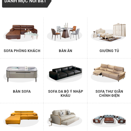
DANH MỤC NỔI BẬT
SOFA PHÒNG KHÁCH
BÀN ĂN
GIƯỜNG TỦ
BÀN SOFA
SOFA DA BÒ Ý NHẬP
SOFA THƯ GIÃN
KHẨU
CHỈNH ĐIỆN