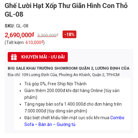
Ghế Lười Hạt Xốp Thư Giãn Hình Con Thỏ
GL-08
SKU:
GL-08
2,690,000
₫
-18%
₫
3,300,000
Original
Current
price
price
₫
(Tiết kiệm:
610,000
)
was:
is:
3,300,000₫.
2,690,000₫.
KHUYẾN MÃI - ƯU ĐÃI
BIG SALE KHAI TRƯƠNG SHOWROOM QUẬN 2, LƯƠNG ĐỊNH CỦA
Địa chỉ: 109 Lương Định Của, Phường An Khánh, Quận 2, TP.HCM
Trả góp 0%, Free Ship Nội Thành
Giảm thêm 200.000đ khi đặt hàng Online (tùy sản
phẩm)
Tặng ngay bàn sofa 1.400.000đ cho đơn hàng trên
7.000.000đ (tùy dòng sản phẩm)
Đặc biệt chiết khấu tiền mặt cực sốc khi mua
Combo
Sofa – Bàn ăn – Giường tủ