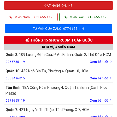
ĐẶT HÀNG ONLINE
Miền Nam: 0901.655.119
Miền Bắc: 0916.655.119
TƯ VẤN QUA ZALO: 0774.655.119
HỆ THỐNG 15 SHOWROOM TOÀN QUỐC
KHU VỰC MIỀN NAM
Quận 2:
109 Lương Định Của, P. An Khánh, Quận 2, Thủ Đức, HCM
0965755119
Xem bản đồ
Quận 10:
432 Ngô Gia Tự, Phường 4, Quận 10, HCM
0388496015
Xem bản đồ
Tân Bình:
18A Cộng Hòa, Phường 4, Quận Tân Bình (Cạnh Pico
Plaza)
0971655119
Xem bản đồ
Quận 7:
421 Nguyễn Thị Thập, Tân Phong, Q.7, HCM
0964981899
Xem bản đồ