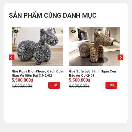
SẢN PHẨM CÙNG DANH MỤC
Ghế Pony Dior Phong Cách Đơn
Ghế Sofa Lười Hình Ngựa Con
Giản Và Hiện Đại CJ-2-02
Bắc Âu CJ-2-01
Original
Current
Original
Current
5,500,000
₫
5,500,000
₫
price
price
price
price
%
-8%
-8%
6,000,000
₫
6,000,000
₫
was:
is:
was:
is:
6,000,000₫.
5,500,000₫.
6,000,000₫.
5,500,000₫.