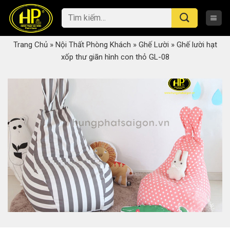
Skip
Tìm
to
kiếm:
content
Trang Chủ
»
Nội Thất Phòng Khách
»
Ghế Lười
»
Ghế lười hạt
xốp thư giãn hình con thỏ GL-08