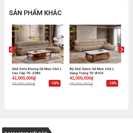
SẢN PHẨM KHÁC
Ghế Sofa Khung Gỗ Mun Chữ L
Bộ Ghế Salon Gỗ Mun Chữ L
Cao Cấp TD-2380
Sang Trọng TD-8150
Original
Current
Original
Current
42,000,000
₫
42,000,000
₫
price
price
price
price
%
-16%
-14%
49,900,000
₫
49,000,000
₫
was:
is:
was:
is:
49,900,000₫.
42,000,000₫.
49,000,000₫.
42,000,000₫.