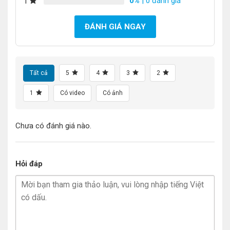
0%
| 0 đánh giá
1
ĐÁNH GIÁ NGAY
Tất cả
5
4
3
2
1
Có video
Có ảnh
Chưa có đánh giá nào.
Hỏi đáp