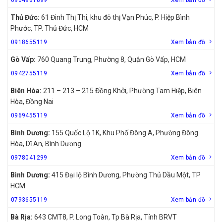
Thủ Đức:
61 Đinh Thị Thi, khu đô thị Vạn Phúc, P. Hiệp Bình
Phước, TP. Thủ Đức, HCM
0918655119
Xem bản đồ
Gò Vấp:
760 Quang Trung, Phường 8, Quận Gò Vấp, HCM
0942755119
Xem bản đồ
Biên Hòa:
211 – 213 – 215 Đồng Khởi, Phường Tam Hiệp, Biên
Hòa, Đồng Nai
0969455119
Xem bản đồ
Bình Dương:
155 Quốc Lộ 1K, Khu Phố Đông A, Phường Đông
Hòa, Dĩ An, Bình Dương
0978041299
Xem bản đồ
Bình Dương:
415 Đại lộ Bình Dương, Phường Thủ Dầu Một, TP
HCM
0793655119
Xem bản đồ
Bà Rịa:
643 CMT8, P. Long Toàn, Tp Bà Rịa, Tỉnh BRVT