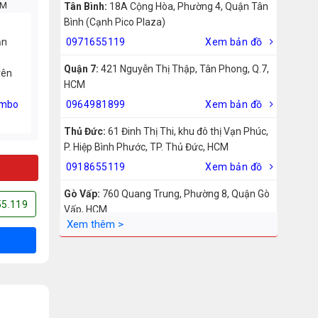
CM
Tân Bình:
18A Cộng Hòa, Phường 4, Quận Tân
Bình (Cạnh Pico Plaza)
ản
0971655119
Xem bản đồ
Quận 7:
421 Nguyễn Thị Thập, Tân Phong, Q.7,
rên
HCM
mbo
0964981899
Xem bản đồ
Thủ Đức:
61 Đinh Thị Thi, khu đô thị Vạn Phúc,
P. Hiệp Bình Phước, TP. Thủ Đức, HCM
0918655119
Xem bản đồ
Gò Vấp:
760 Quang Trung, Phường 8, Quận Gò
55.119
Vấp, HCM
0942755119
Xem bản đồ
Biên Hòa:
211 – 213 – 215 Đồng Khởi, Phường
Tam Hiệp, Biên Hòa, Đồng Nai
0969455119
Xem bản đồ