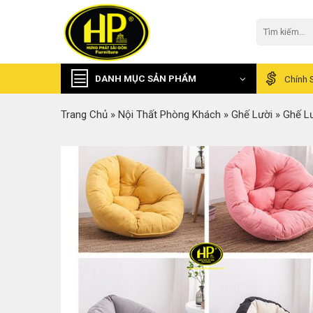
Skip
to
Tìm
kiếm:
content
DANH MỤC SẢN PHẨM
Chính 
Trang Chủ
»
Nội Thất Phòng Khách
»
Ghế Lười
»
Ghế L