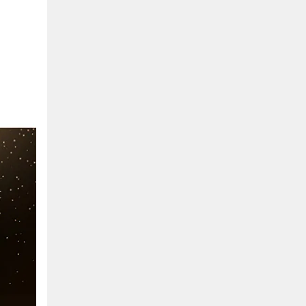
Hồ Chí Minh
0901655119
Xem bản đồ
KHU VỰC MIỀN BẮC
Hà Nội:
13-14 Lô B2 Shophouse 24h, Đường Tố
Hữu, P. Vạn Phúc, Q. Hà Đông, Hà Nội
0916655119
Xem bản đồ
Vĩnh Phúc:
17-19 Nguyễn Tất Thành, Phường
Liên Bảo, Vĩnh Yên, Vĩnh Phúc
0915655119
Xem bản đồ