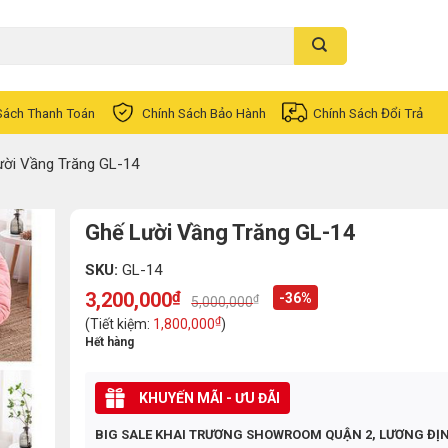
Sách Thanh Toán
Chính Sách Bảo Hành
Chính Sách Đổi Trả
ười Vầng Trăng GL-14
Ghế Lười Vầng Trăng GL-14
SKU:
GL-14
3,200,000
₫
-36%
₫
5,000,000
Original
Current
price
price
₫
(Tiết kiệm:
1,800,000
)
was:
is:
Hết hàng
5,000,000₫.
3,200,000₫.
KHUYẾN MÃI - ƯU ĐÃI
BIG SALE KHAI TRƯƠNG SHOWROOM QUẬN 2, LƯƠNG ĐỊ