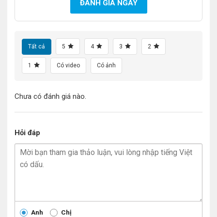
ĐÁNH GIÁ NGAY
Tất cả
5
4
3
2
1
Có video
Có ảnh
Chưa có đánh giá nào.
Hỏi đáp
Anh
Chị