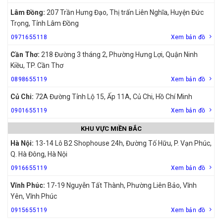
Lâm Đồng:
207 Trần Hưng Đạo, Thị trấn Liên Nghĩa, Huyện Đức
Trọng, Tỉnh Lâm Đồng
0971655118
Xem bản đồ
Cần Thơ:
218 Đường 3 tháng 2, Phường Hưng Lợi, Quận Ninh
Kiều, TP. Cần Thơ
0898655119
Xem bản đồ
Củ Chi:
72A Đường Tỉnh Lộ 15, Ấp 11A, Củ Chi, Hồ Chí Minh
0901655119
Xem bản đồ
KHU VỰC MIỀN BẮC
Hà Nội:
13-14 Lô B2 Shophouse 24h, Đường Tố Hữu, P. Vạn Phúc,
Q. Hà Đông, Hà Nội
0916655119
Xem bản đồ
Vĩnh Phúc:
17-19 Nguyễn Tất Thành, Phường Liên Bảo, Vĩnh
Yên, Vĩnh Phúc
0915655119
Xem bản đồ