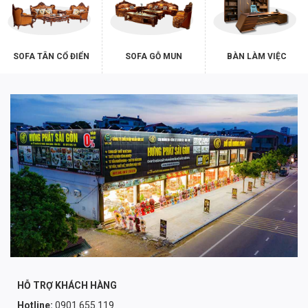
SOFA TÂN CỔ ĐIỂN
SOFA GỖ MUN
BÀN LÀM VIỆC
HỖ TRỢ KHÁCH HÀNG
Hotline:
0901.655.119