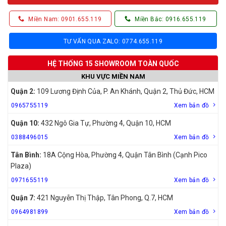
Miền Nam: 0901.655.119
Miền Bắc: 0916.655.119
TƯ VẤN QUA ZALO: 0774.655.119
HỆ THỐNG 15 SHOWROOM TOÀN QUỐC
KHU VỰC MIỀN NAM
Quận 2:
109 Lương Định Của, P. An Khánh, Quận 2, Thủ Đức, HCM
0965755119
Xem bản đồ
Quận 10:
432 Ngô Gia Tự, Phường 4, Quận 10, HCM
0388496015
Xem bản đồ
Tân Bình:
18A Cộng Hòa, Phường 4, Quận Tân Bình (Cạnh Pico
Plaza)
0971655119
Xem bản đồ
Quận 7:
421 Nguyễn Thị Thập, Tân Phong, Q.7, HCM
0964981899
Xem bản đồ