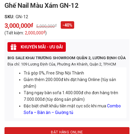
Ghế Nail Màu Xám GN-12
SKU:
GN-12
3,000,000
₫
-40%
₫
5,000,000
Original
Current
price
price
₫
(Tiết kiệm:
2,000,000
)
was:
is:
5,000,000₫.
3,000,000₫.
KHUYẾN MÃI - ƯU ĐÃI
BIG SALE KHAI TRƯƠNG SHOWROOM QUẬN 2, LƯƠNG ĐỊNH CỦA
Địa chỉ: 109 Lương Định Của, Phường An Khánh, Quận 2, TP.HCM
Trả góp 0%, Free Ship Nội Thành
Giảm thêm 200.000đ khi đặt hàng Online (tùy sản
phẩm)
Tặng ngay bàn sofa 1.400.000đ cho đơn hàng trên
7.000.000đ (tùy dòng sản phẩm)
Đặc biệt chiết khấu tiền mặt cực sốc khi mua
Combo
Sofa – Bàn ăn – Giường tủ
ĐẶT HÀNG ONLINE