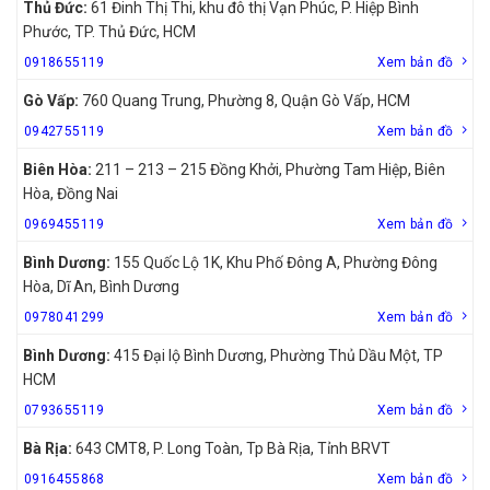
Thủ Đức:
61 Đinh Thị Thi, khu đô thị Vạn Phúc, P. Hiệp Bình
Phước, TP. Thủ Đức, HCM
0918655119
Xem bản đồ
Gò Vấp:
760 Quang Trung, Phường 8, Quận Gò Vấp, HCM
0942755119
Xem bản đồ
Biên Hòa:
211 – 213 – 215 Đồng Khởi, Phường Tam Hiệp, Biên
Hòa, Đồng Nai
0969455119
Xem bản đồ
Bình Dương:
155 Quốc Lộ 1K, Khu Phố Đông A, Phường Đông
Hòa, Dĩ An, Bình Dương
0978041299
Xem bản đồ
Bình Dương:
415 Đại lộ Bình Dương, Phường Thủ Dầu Một, TP
HCM
0793655119
Xem bản đồ
Bà Rịa:
643 CMT8, P. Long Toàn, Tp Bà Rịa, Tỉnh BRVT
0916455868
Xem bản đồ