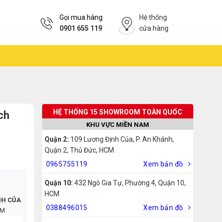
Gọi mua hàng
Hệ thống
0901 655 119
cửa hàng
HỆ THỐNG 15 SHOWROOM TOÀN QUỐC
ch
KHU VỰC MIỀN NAM
Quận 2:
109 Lương Định Của, P. An Khánh,
Quận 2, Thủ Đức, HCM
0965755119
Xem bản đồ
Quận 10:
432 Ngô Gia Tự, Phường 4, Quận 10,
HCM
NH CỦA
0388496015
Xem bản đồ
CM