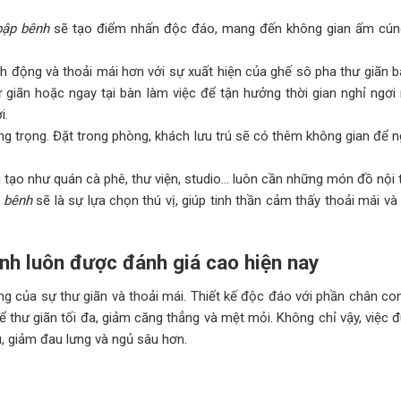
bập bênh
sẽ tạo điểm nhấn độc đáo, mang đến không gian ấm cún
inh động và thoải mái hơn với sự xuất hiện của ghế sô pha thư giãn 
giãn hoặc ngay tại bàn làm việc để tận hưởng thời gian nghỉ ngơi 
i.
g trọng. Đặt trong phòng, khách lưu trú sẽ có thêm không gian để ng
g tạo như quán cà phê, thư viện, studio… luôn cần những món đồ nội 
p bênh
sẽ là sự lựa chọn thú vị, giúp tinh thần cảm thấy thoải mái và
nh luôn được đánh giá cao hiện nay
g của sự thư giãn và thoải mái. Thiết kế độc đáo với phần chân con
 thư giãn tối đa, giảm căng thẳng và mệt mỏi. Không chỉ vậy, việc 
, giảm đau lưng và ngủ sâu hơn.