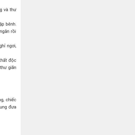
g và thư
bập bênh.
ngắn rồi
hỉ ngơi,
thất độc
 thư giãn
g, chiếc
đung đưa