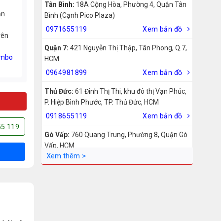
Tân Bình:
18A Cộng Hòa, Phường 4, Quận Tân
ản
Bình (Cạnh Pico Plaza)
0971655119
Xem bản đồ
rên
Quận 7:
421 Nguyễn Thị Thập, Tân Phong, Q.7,
mbo
HCM
0964981899
Xem bản đồ
Thủ Đức:
61 Đinh Thị Thi, khu đô thị Vạn Phúc,
P. Hiệp Bình Phước, TP. Thủ Đức, HCM
0918655119
Xem bản đồ
55.119
Gò Vấp:
760 Quang Trung, Phường 8, Quận Gò
Vấp, HCM
0942755119
Xem bản đồ
Biên Hòa:
211 – 213 – 215 Đồng Khởi, Phường
Tam Hiệp, Biên Hòa, Đồng Nai
0969455119
Xem bản đồ