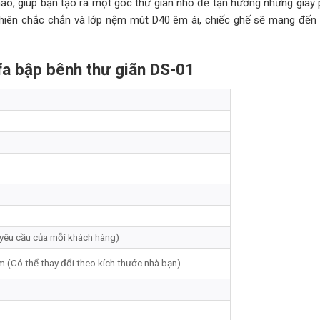
ảo, giúp bạn tạo ra một góc thư giãn nhỏ để tận hưởng những giây 
tự nhiên chắc chắn và lớp nệm mút D40 êm ái, chiếc ghế sẽ mang đến
fa bập bênh thư giãn DS-01
 yêu cầu của mỗi khách hàng)
m (Có thể thay đổi theo kích thước nhà bạn)