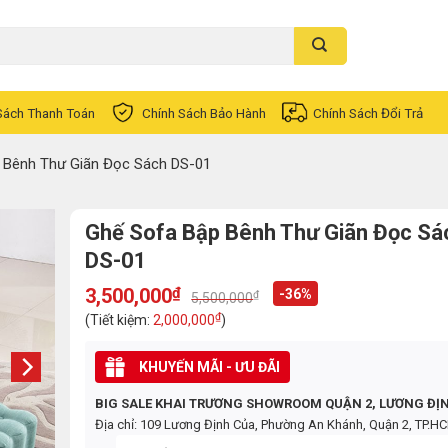
Sách Thanh Toán
Chính Sách Bảo Hành
Chính Sách Đổi Trả
 Bênh Thư Giãn Đọc Sách DS-01
Ghế Sofa Bập Bênh Thư Giãn Đọc Sá
DS-01
3,500,000
₫
-36%
₫
5,500,000
Original
Current
price
price
₫
(Tiết kiệm:
2,000,000
)
was:
is:
5,500,000₫.
3,500,000₫.
KHUYẾN MÃI - ƯU ĐÃI
BIG SALE KHAI TRƯƠNG SHOWROOM QUẬN 2, LƯƠNG ĐỊ
Địa chỉ: 109 Lương Định Của, Phường An Khánh, Quận 2, TP.H