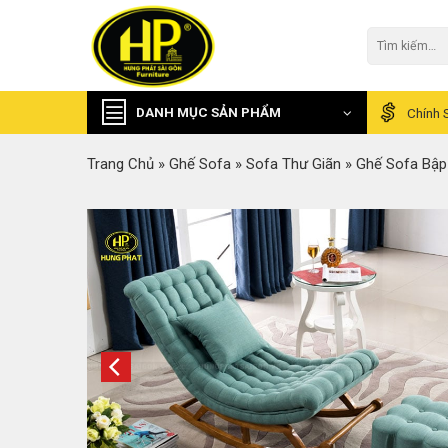
Skip
to
Tìm
kiếm:
content
DANH MỤC SẢN PHẨM
Chính 
Trang Chủ
»
Ghế Sofa
»
Sofa Thư Giãn
»
Ghế Sofa Bập