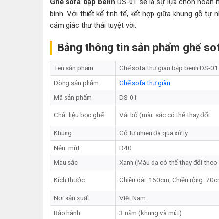
Ghế sofa bập bênh
DS-01 sẽ là sự lựa chọn hoàn h
bình. Với thiết kế tinh tế, kết hợp giữa khung gỗ 
cảm giác thư thái tuyệt vời.
Bảng thông tin sản phẩm ghế so
Tên sản phẩm
Ghế sofa thư giãn bập bênh DS-01
Dòng sản phẩm
Ghế sofa thư giãn
Mã sản phẩm
DS-01
Chất liệu bọc ghế
Vải bố (màu sắc có thể thay đổi
Khung
Gỗ tự nhiên đã qua xử lý
Nệm mút
D40
Màu sắc
Xanh (Màu da có thể thay đổi theo
Kích thước
Chiều dài: 160cm, Chiều rộng: 70c
Nơi sản xuất
Việt Nam
Bảo hành
3 năm (khung và mút)