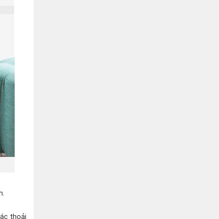
n.
ác thoải