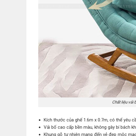
Chất liệu vải
Kích thước của ghế 1.6m x 0.7m, có thể yêu c
Vải bố cao cấp bền màu, không gây bí bách khi
Khung gỗ tự nhiên mang đến vẻ đẹp mộc mạc đ