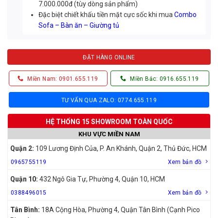
7.000.000đ (tùy dòng sản phẩm)
Đặc biệt chiết khấu tiền mặt cực sốc khi mua
Combo
Sofa – Bàn ăn – Giường tủ
ĐẶT HÀNG ONLINE
Miền Nam: 0901.655.119
Miền Bắc: 0916.655.119
TƯ VẤN QUA ZALO: 0774.655.119
HỆ THỐNG 15 SHOWROOM TOÀN QUỐC
KHU VỰC MIỀN NAM
Quận 2:
109 Lương Định Của, P. An Khánh, Quận 2, Thủ Đức, HCM
0965755119
Xem bản đồ
Quận 10:
432 Ngô Gia Tự, Phường 4, Quận 10, HCM
0388496015
Xem bản đồ
Tân Bình:
18A Cộng Hòa, Phường 4, Quận Tân Bình (Cạnh Pico