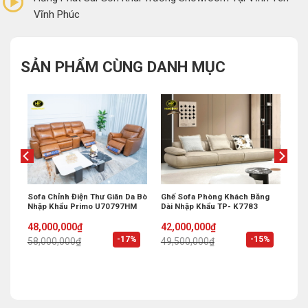
Vĩnh Phúc
SẢN PHẨM CÙNG DANH MỤC
Mới
Sofa Chỉnh Điện Thư Giãn Da Bò
Ghế Sofa Phòng Khách Băng
Nhập Khẩu Primo U70797HM
Dài Nhập Khẩu TP- K7783
Original
Current
Original
Current
48,000,000
₫
42,000,000
₫
price
price
price
price
%
-17%
-15%
58,000,000
₫
49,500,000
₫
was:
is:
was:
is:
58,000,000₫.
48,000,000₫.
49,500,000₫.
42,000,000₫.