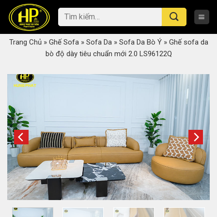
Skip
Tìm
to
kiếm:
content
Trang Chủ
»
Ghế Sofa
»
Sofa Da
»
Sofa Da Bò Ý
»
Ghế sofa da
bò độ dày tiêu chuẩn mới 2.0 LS96122Q