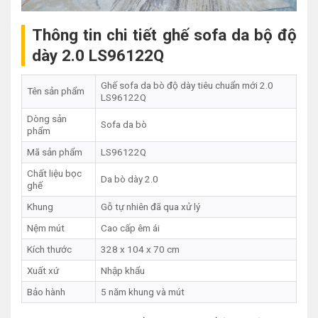
Thông tin chi tiết ghế sofa da bộ độ
dày 2.0 LS96122Q
Ghế sofa da bò độ dày tiêu chuẩn mới 2.0
Tên sản phẩm
LS96122Q
Dòng sản
Sofa da bò
phẩm
Mã sản phẩm
LS96122Q
Chất liệu bọc
Da bò dày 2.0
ghế
Khung
Gỗ tự nhiên đã qua xử lý
Nệm mút
Cao cấp êm ái
Kích thước
328 x 104 x 70 cm
Xuất xứ
Nhập khẩu
Bảo hành
5 năm khung và mút