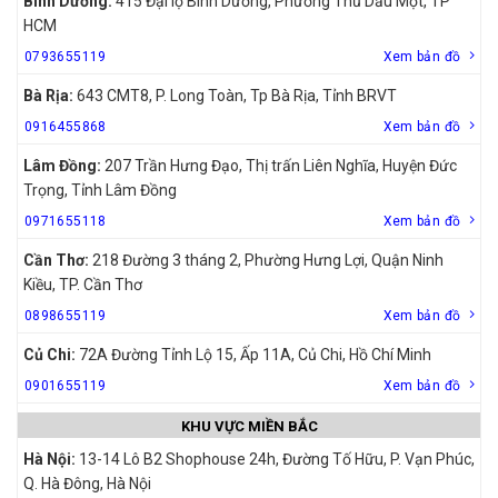
Bình Dương:
415 Đại lộ Bình Dương, Phường Thủ Dầu Một, TP
HCM
0793655119
Xem bản đồ
Bà Rịa:
643 CMT8, P. Long Toàn, Tp Bà Rịa, Tỉnh BRVT
0916455868
Xem bản đồ
Lâm Đồng:
207 Trần Hưng Đạo, Thị trấn Liên Nghĩa, Huyện Đức
Trọng, Tỉnh Lâm Đồng
0971655118
Xem bản đồ
Cần Thơ:
218 Đường 3 tháng 2, Phường Hưng Lợi, Quận Ninh
Kiều, TP. Cần Thơ
0898655119
Xem bản đồ
Củ Chi:
72A Đường Tỉnh Lộ 15, Ấp 11A, Củ Chi, Hồ Chí Minh
0901655119
Xem bản đồ
KHU VỰC MIỀN BẮC
Hà Nội:
13-14 Lô B2 Shophouse 24h, Đường Tố Hữu, P. Vạn Phúc,
Q. Hà Đông, Hà Nội