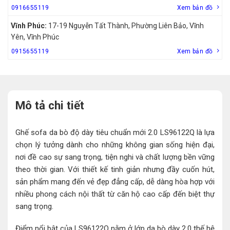
0916655119
Xem bản đồ
Vĩnh Phúc:
17-19 Nguyễn Tất Thành, Phường Liên Bảo, Vĩnh
Yên, Vĩnh Phúc
0915655119
Xem bản đồ
Mô tả chi tiết
Ghế sofa da bò độ dày tiêu chuẩn mới 2.0 LS96122Q là lựa
chọn lý tưởng dành cho những không gian sống hiện đại,
nơi đề cao sự sang trọng, tiện nghi và chất lượng bền vững
theo thời gian. Với thiết kế tinh giản nhưng đầy cuốn hút,
sản phẩm mang đến vẻ đẹp đẳng cấp, dễ dàng hòa hợp với
nhiều phong cách nội thất từ căn hộ cao cấp đến biệt thự
sang trọng.
Điểm nổi bật của LS96122Q nằm ở lớp da bò dày 2.0 thế hệ