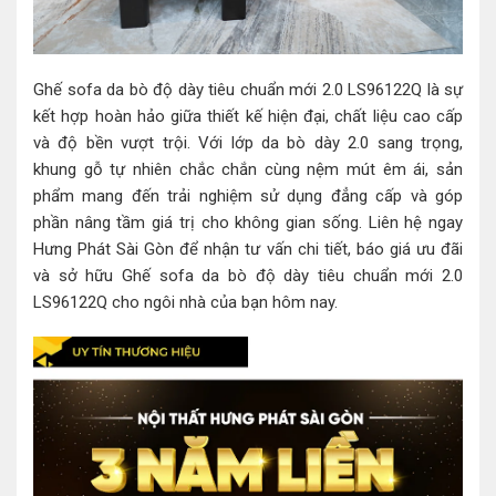
Ghế sofa da bò độ dày tiêu chuẩn mới 2.0 LS96122Q là sự
kết hợp hoàn hảo giữa thiết kế hiện đại, chất liệu cao cấp
và độ bền vượt trội. Với lớp da bò dày 2.0 sang trọng,
khung gỗ tự nhiên chắc chắn cùng nệm mút êm ái, sản
phẩm mang đến trải nghiệm sử dụng đẳng cấp và góp
phần nâng tầm giá trị cho không gian sống. Liên hệ ngay
Hưng Phát Sài Gòn để nhận tư vấn chi tiết, báo giá ưu đãi
và sở hữu Ghế sofa da bò độ dày tiêu chuẩn mới 2.0
LS96122Q cho ngôi nhà của bạn hôm nay.