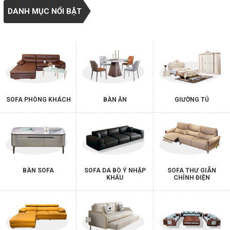
DANH MỤC NỔI BẬT
SOFA PHÒNG KHÁCH
BÀN ĂN
GIƯỜNG TỦ
BÀN SOFA
SOFA DA BÒ Ý NHẬP
SOFA THƯ GIÃN
KHẨU
CHỈNH ĐIỆN