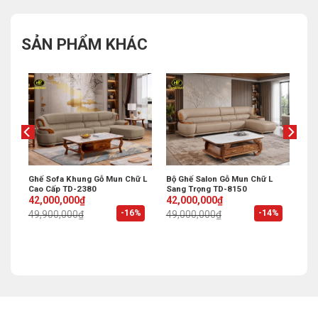
SẢN PHẨM KHÁC
Ghế Sofa Khung Gỗ Mun Chữ L
Bộ Ghế Salon Gỗ Mun Chữ L
Cao Cấp TD-2380
Sang Trọng TD-8150
Original
Current
Original
Current
42,000,000
₫
42,000,000
₫
price
price
price
price
%
-16%
-14%
49,900,000
₫
49,000,000
₫
was:
is:
was:
is:
49,900,000₫.
42,000,000₫.
49,000,000₫.
42,000,000₫.