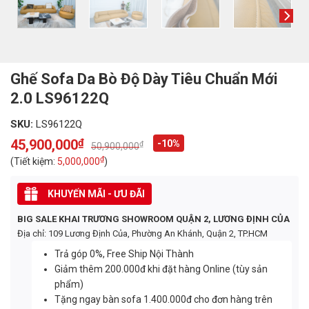
Ghế Sofa Da Bò Độ Dày Tiêu Chuẩn Mới
2.0 LS96122Q
SKU:
LS96122Q
45,900,000
₫
-10%
₫
50,900,000
Original
Current
price
price
₫
(Tiết kiệm:
5,000,000
)
was:
is:
50,900,000₫.
45,900,000₫.
KHUYẾN MÃI - ƯU ĐÃI
BIG SALE KHAI TRƯƠNG SHOWROOM QUẬN 2, LƯƠNG ĐỊNH CỦA
Địa chỉ: 109 Lương Định Của, Phường An Khánh, Quận 2, TP.HCM
Trả góp 0%, Free Ship Nội Thành
Giảm thêm 200.000đ khi đặt hàng Online (tùy sản
phẩm)
Tặng ngay bàn sofa 1.400.000đ cho đơn hàng trên