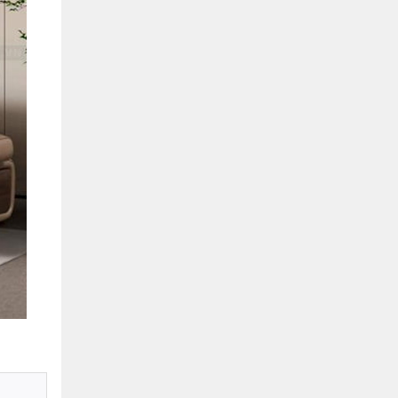
Hồ Chí Minh
0901655119
Xem bản đồ
KHU VỰC MIỀN BẮC
Hà Nội:
13-14 Lô B2 Shophouse 24h, Đường Tố
Hữu, P. Vạn Phúc, Q. Hà Đông, Hà Nội
0916655119
Xem bản đồ
Vĩnh Phúc:
17-19 Nguyễn Tất Thành, Phường
Liên Bảo, Vĩnh Yên, Vĩnh Phúc
0915655119
Xem bản đồ