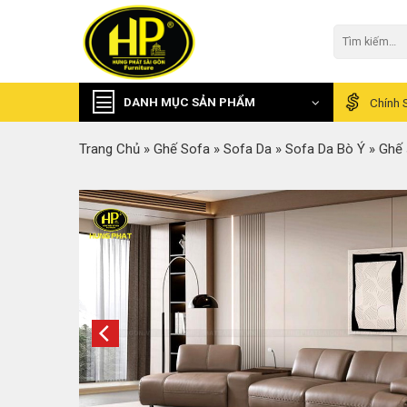
Skip
to
Tìm
kiếm:
content
DANH MỤC SẢN PHẨM
Chính 
Trang Chủ
»
Ghế Sofa
»
Sofa Da
»
Sofa Da Bò Ý
»
Ghế 