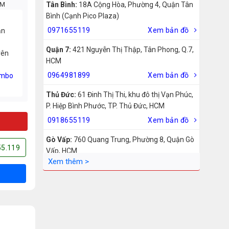
CM
Tân Bình:
18A Cộng Hòa, Phường 4, Quận Tân
Bình (Cạnh Pico Plaza)
0971655119
Xem bản đồ
ản
Quận 7:
421 Nguyễn Thị Thập, Tân Phong, Q.7,
rên
HCM
0964981899
Xem bản đồ
mbo
Thủ Đức:
61 Đinh Thị Thi, khu đô thị Vạn Phúc,
P. Hiệp Bình Phước, TP. Thủ Đức, HCM
0918655119
Xem bản đồ
Gò Vấp:
760 Quang Trung, Phường 8, Quận Gò
55.119
Vấp, HCM
0942755119
Xem bản đồ
Biên Hòa:
211 – 213 – 215 Đồng Khởi, Phường
Tam Hiệp, Biên Hòa, Đồng Nai
0969455119
Xem bản đồ