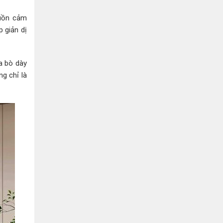
Bình Dương:
155 Quốc Lộ 1K, Khu Phố Đông A,
Phường Đông Hòa, Dĩ An, Bình Dương
guồn cảm
0978041299
Xem bản đồ
 giản dị
Bình Dương:
415 Đại lộ Bình Dương, Phường
Thủ Dầu Một, TP HCM
da bò dày
0793655119
Xem bản đồ
g chỉ là
Bà Rịa:
643 CMT8, P. Long Toàn, Tp Bà Rịa,
Tỉnh BRVT
0916455868
Xem bản đồ
Lâm Đồng:
207 Trần Hưng Đạo, Thị trấn Liên
Nghĩa, Huyện Đức Trọng, Tỉnh Lâm Đồng
0971655118
Xem bản đồ
Cần Thơ:
218 Đường 3 tháng 2, Phường Hưng
Lợi, Quận Ninh Kiều, TP. Cần Thơ
0898655119
Xem bản đồ
Củ Chi:
72A Đường Tỉnh Lộ 15, Ấp 11A, Củ Chi,