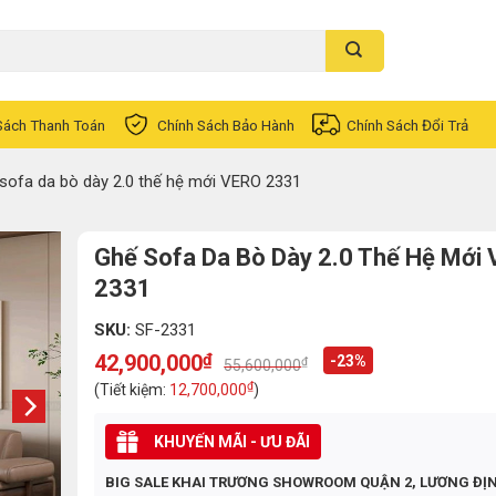
Sách Thanh Toán
Chính Sách Bảo Hành
Chính Sách Đổi Trả
sofa da bò dày 2.0 thế hệ mới VERO 2331
Ghế Sofa Da Bò Dày 2.0 Thế Hệ Mới
2331
SKU:
SF-2331
42,900,000
₫
-23%
₫
55,600,000
Original
Current
price
price
₫
(Tiết kiệm:
12,700,000
)
was:
is:
55,600,000₫.
42,900,000₫.
KHUYẾN MÃI - ƯU ĐÃI
BIG SALE KHAI TRƯƠNG SHOWROOM QUẬN 2, LƯƠNG ĐỊ