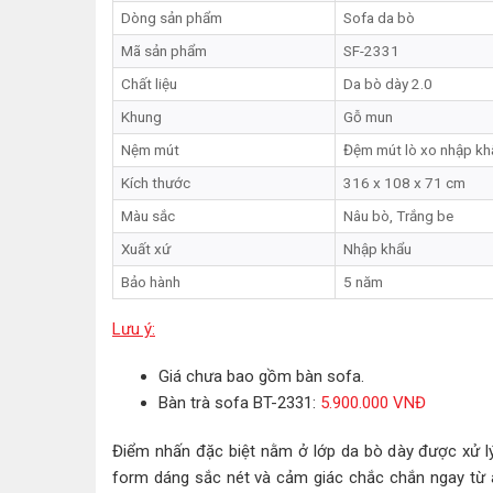
Dòng sản phẩm
Sofa da bò
Mã sản phẩm
SF-2331
Chất liệu
Da bò dày 2.0
Khung
Gỗ mun
Nệm mút
Đệm mút lò xo nhập khẩ
Kích thước
316 x 108 x 71 cm
Màu sắc
Nâu bò, Trắng be
Xuất xứ
Nhập khẩu
Bảo hành
5 năm
Lưu ý:
Giá chưa bao gồm bàn sofa.
Bàn trà sofa BT-2331:
5.900.000 VNĐ
Điểm nhấn đặc biệt nằm ở lớp da bò dày được xử l
form dáng sắc nét và cảm giác chắc chắn ngay từ á