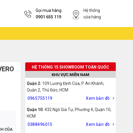
Gọi mua hàng
Hệ thống
0901 655 119
cửa hàng
HỆ THỐNG 15 SHOWROOM TOÀN QUỐC
 VERO
KHU VỰC MIỀN NAM
Quận 2:
109 Lương Định Của, P. An Khánh,
Quận 2, Thủ Đức, HCM
0965755119
Xem bản đồ
Quận 10:
432 Ngô Gia Tự, Phường 4, Quận 10,
HCM
0388496015
Xem bản đồ
NH CỦA