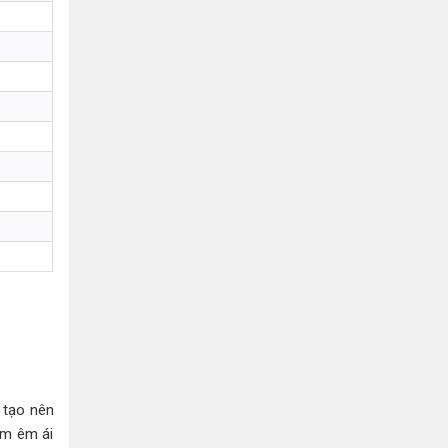
 tạo nên
ệm êm ái