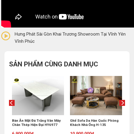
0/5
(0 Reviews)
Hưng Phát Sài Gòn Khai Trương Showroom Tại Vĩnh Yên
Vĩnh Phúc
SẢN PHẨM CÙNG DANH MỤC
 Bi
Bàn Ăn Mặt Đá Trắng Vân Mây
Ghế Sofa Da Hàn Quốc Phòng
Chân Thép Hiện Đại HY6977
Khách Nhà Ống H-135
Original
Current
Original
Current
6,900,000
₫
10,900,000
₫