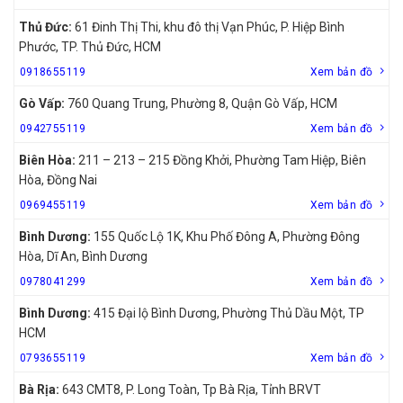
Thủ Đức:
61 Đinh Thị Thi, khu đô thị Vạn Phúc, P. Hiệp Bình
Phước, TP. Thủ Đức, HCM
0918655119
Xem bản đồ
Gò Vấp:
760 Quang Trung, Phường 8, Quận Gò Vấp, HCM
0942755119
Xem bản đồ
Biên Hòa:
211 – 213 – 215 Đồng Khởi, Phường Tam Hiệp, Biên
Hòa, Đồng Nai
0969455119
Xem bản đồ
Bình Dương:
155 Quốc Lộ 1K, Khu Phố Đông A, Phường Đông
Hòa, Dĩ An, Bình Dương
0978041299
Xem bản đồ
Bình Dương:
415 Đại lộ Bình Dương, Phường Thủ Dầu Một, TP
HCM
0793655119
Xem bản đồ
Bà Rịa:
643 CMT8, P. Long Toàn, Tp Bà Rịa, Tỉnh BRVT