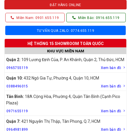
ĐẶT HÀNG ONLINE
Miền Nam: 0901.655.119
Miền Bắc: 0916.655.119
TƯ VẤN QUA ZALO: 0774.655.119
HỆ THỐNG 15 SHOWROOM TOÀN QUỐC
KHU VỰC MIỀN NAM
Quận 2:
109 Lương Định Của, P. An Khánh, Quận 2, Thủ Đức, HCM
0965755119
Xem bản đồ
Quận 10:
432 Ngô Gia Tự, Phường 4, Quận 10, HCM
0388496015
Xem bản đồ
Tân Bình:
18A Cộng Hòa, Phường 4, Quận Tân Bình (Cạnh Pico
Plaza)
0971655119
Xem bản đồ
Quận 7:
421 Nguyễn Thị Thập, Tân Phong, Q.7, HCM
0964981899
Xem bản đồ