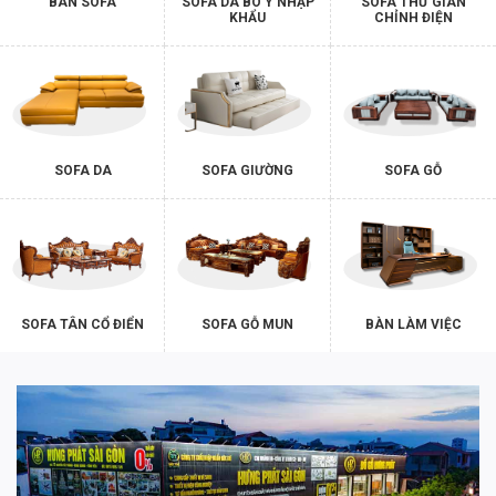
BÀN SOFA
SOFA DA BÒ Ý NHẬP
SOFA THƯ GIÃN
KHẨU
CHỈNH ĐIỆN
SOFA DA
SOFA GIƯỜNG
SOFA GỖ
SOFA TÂN CỔ ĐIỂN
SOFA GỖ MUN
BÀN LÀM VIỆC