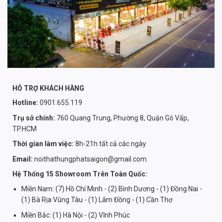
HỖ TRỢ KHÁCH HÀNG
Hotline:
0901.655.119
Trụ sở chính:
760 Quang Trung, Phường 8, Quận Gò Vấp,
TP.HCM
Thời gian làm việc:
8h-21h tất cả các ngày
Email:
noithathungphatsaigon@gmail.com
Hệ Thống 15 Showroom Trên Toàn Quốc:
Miền Nam: (7) Hồ Chí Minh - (2) Bình Dương - (1) Đồng Nai -
(1) Bà Rịa Vũng Tàu - (1) Lâm Đồng - (1) Cần Thơ
Miền Bắc: (1) Hà Nội - (2) Vĩnh Phúc