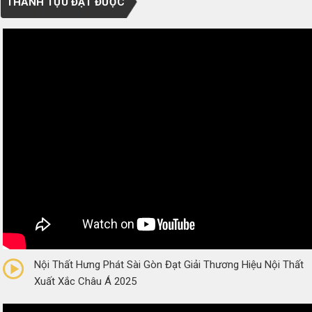
THÀNH TỰU ĐẠT ĐƯỢC
0/5
(0 Reviews)
Nội Thất Hưng Phát Sài Gòn Đạt Giải Thương Hiệu Nội Thất
Xuất Xắc Châu Á 2025