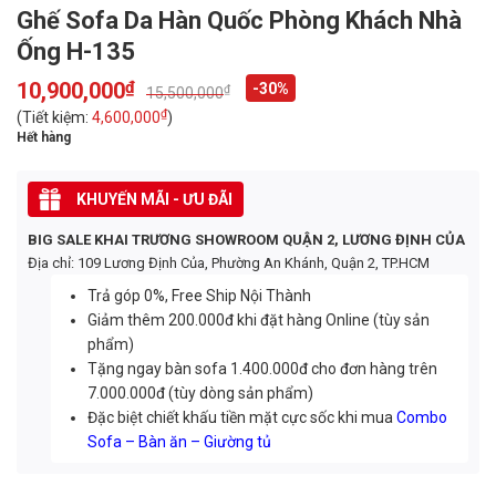
Ghế Sofa Da Hàn Quốc Phòng Khách Nhà
Ống H-135
10,900,000
₫
-30%
₫
15,500,000
Original
Current
price
price
₫
(Tiết kiệm:
4,600,000
)
was:
is:
Hết hàng
15,500,000₫.
10,900,000₫.
KHUYẾN MÃI - ƯU ĐÃI
BIG SALE KHAI TRƯƠNG SHOWROOM QUẬN 2, LƯƠNG ĐỊNH CỦA
Địa chỉ: 109 Lương Định Của, Phường An Khánh, Quận 2, TP.HCM
Trả góp 0%, Free Ship Nội Thành
Giảm thêm 200.000đ khi đặt hàng Online (tùy sản
phẩm)
Tặng ngay bàn sofa 1.400.000đ cho đơn hàng trên
7.000.000đ (tùy dòng sản phẩm)
Đặc biệt chiết khấu tiền mặt cực sốc khi mua
Combo
Sofa – Bàn ăn – Giường tủ