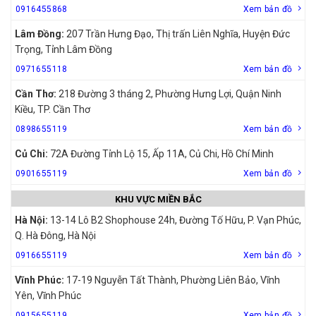
0916455868
Xem bản đồ
Lâm Đồng:
207 Trần Hưng Đạo, Thị trấn Liên Nghĩa, Huyện Đức
Trọng, Tỉnh Lâm Đồng
0971655118
Xem bản đồ
Cần Thơ:
218 Đường 3 tháng 2, Phường Hưng Lợi, Quận Ninh
Kiều, TP. Cần Thơ
0898655119
Xem bản đồ
Củ Chi:
72A Đường Tỉnh Lộ 15, Ấp 11A, Củ Chi, Hồ Chí Minh
0901655119
Xem bản đồ
KHU VỰC MIỀN BẮC
Hà Nội:
13-14 Lô B2 Shophouse 24h, Đường Tố Hữu, P. Vạn Phúc,
Q. Hà Đông, Hà Nội
0916655119
Xem bản đồ
Vĩnh Phúc:
17-19 Nguyễn Tất Thành, Phường Liên Bảo, Vĩnh
Yên, Vĩnh Phúc
0915655119
Xem bản đồ