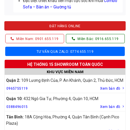
Đặc biệt chiết khấu tiền mặt cực sốc khi mua
Combo
Sofa – Bàn ăn – Giường tủ
ĐẶT HÀNG ONLINE
Miền Nam: 0901.655.119
Miền Bắc: 0916.655.119
TƯ VẤN QUA ZALO: 0774.655.119
HỆ THỐNG 15 SHOWROOM TOÀN QUỐC
KHU VỰC MIỀN NAM
Quận 2:
109 Lương Định Của, P. An Khánh, Quận 2, Thủ Đức, HCM
0965755119
Xem bản đồ
Quận 10:
432 Ngô Gia Tự, Phường 4, Quận 10, HCM
0388496015
Xem bản đồ
Tân Bình:
18A Cộng Hòa, Phường 4, Quận Tân Bình (Cạnh Pico
Plaza)