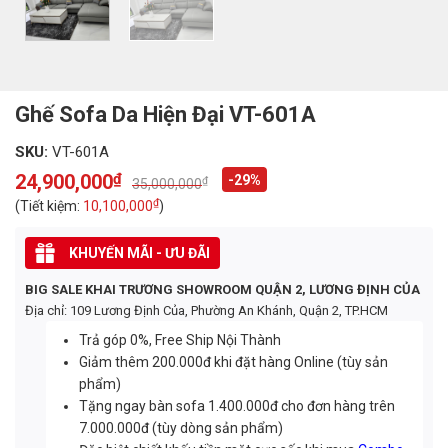
Ghế Sofa Da Hiện Đại VT-601A
SKU:
VT-601A
24,900,000
₫
-29%
₫
35,000,000
Original
Current
price
price
₫
(Tiết kiệm:
10,100,000
)
was:
is:
35,000,000₫.
24,900,000₫.
KHUYẾN MÃI - ƯU ĐÃI
BIG SALE KHAI TRƯƠNG SHOWROOM QUẬN 2, LƯƠNG ĐỊNH CỦA
Địa chỉ: 109 Lương Định Của, Phường An Khánh, Quận 2, TP.HCM
Trả góp 0%, Free Ship Nội Thành
Giảm thêm 200.000đ khi đặt hàng Online (tùy sản
phẩm)
Tặng ngay bàn sofa 1.400.000đ cho đơn hàng trên
7.000.000đ (tùy dòng sản phẩm)