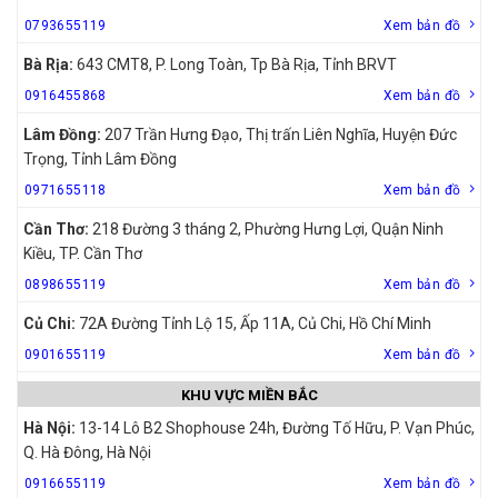
0793655119
Xem bản đồ
Bà Rịa:
643 CMT8, P. Long Toàn, Tp Bà Rịa, Tỉnh BRVT
0916455868
Xem bản đồ
Lâm Đồng:
207 Trần Hưng Đạo, Thị trấn Liên Nghĩa, Huyện Đức
Trọng, Tỉnh Lâm Đồng
0971655118
Xem bản đồ
Cần Thơ:
218 Đường 3 tháng 2, Phường Hưng Lợi, Quận Ninh
Kiều, TP. Cần Thơ
0898655119
Xem bản đồ
Củ Chi:
72A Đường Tỉnh Lộ 15, Ấp 11A, Củ Chi, Hồ Chí Minh
0901655119
Xem bản đồ
KHU VỰC MIỀN BẮC
Hà Nội:
13-14 Lô B2 Shophouse 24h, Đường Tố Hữu, P. Vạn Phúc,
Q. Hà Đông, Hà Nội
0916655119
Xem bản đồ