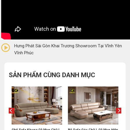
0/5
(0 Reviews)
Hưng Phát Sài Gòn Khai Trương Showroom Tại Vĩnh Yên
Vĩnh Phúc
SẢN PHẨM CÙNG DANH MỤC
êu
Ghế Sofa Khung Gỗ Mun Chữ L
Bộ Sofa Góc Chữ L Gỗ Mun Hiện