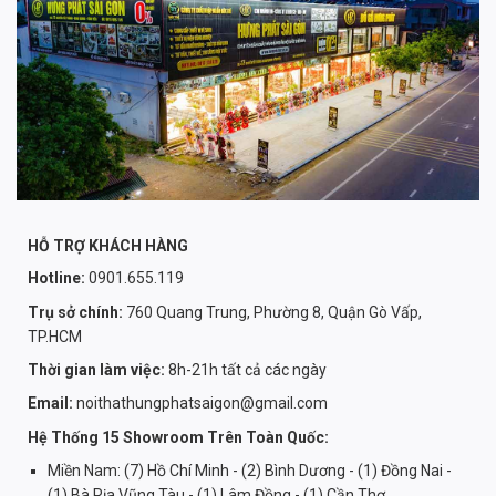
HỖ TRỢ KHÁCH HÀNG
Hotline:
0901.655.119
Trụ sở chính:
760 Quang Trung, Phường 8, Quận Gò Vấp,
TP.HCM
Thời gian làm việc:
8h-21h tất cả các ngày
Email:
noithathungphatsaigon@gmail.com
Hệ Thống 15 Showroom Trên Toàn Quốc:
Miền Nam: (7) Hồ Chí Minh - (2) Bình Dương - (1) Đồng Nai -
(1) Bà Rịa Vũng Tàu - (1) Lâm Đồng - (1) Cần Thơ