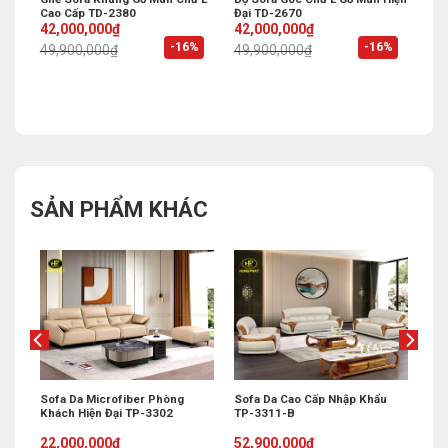
Q
Cao Cấp TD-2380
Đại TD-2670
Original
Current
Original
Current
42,000,000
₫
42,000,000
₫
price
price
price
price
%
-16%
-16%
49,900,000
₫
49,900,000
₫
was:
is:
was:
is:
49,900,000₫.
42,000,000₫.
49,900,000₫.
42,000,000₫.
SẢN PHẨM KHÁC
Sofa Da Microfiber Phòng
Sofa Da Cao Cấp Nhập Khẩu
Khách Hiện Đại TP-3302
TP-3311-B
Original
Current
Original
Current
22,000,000
₫
52,900,000
₫