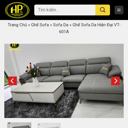
Skip
Tìm
to
kiếm:
content
Trang Chủ
»
Ghế Sofa
»
Sofa Da
»
Ghế Sofa Da Hiện Đại VT-
601A