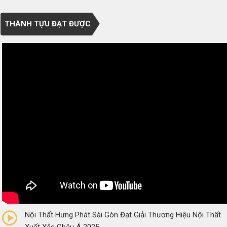
THÀNH TỰU ĐẠT ĐƯỢC
0/5
(0 Reviews)
Nội Thất Hưng Phát Sài Gòn Đạt Giải Thương Hiệu Nội Thất
Xuất Xắc Châu Á 2025