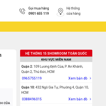
Gọi mua hàng
Hệ thống
0901 655 119
cửa hàng
HỆ THỐNG 15 SHOWROOM TOÀN QUỐC
h
KHU VỰC MIỀN NAM
Quận 2:
109 Lương Định Của, P. An Khánh,
Quận 2, Thủ Đức, HCM
0965755119
Xem bản đồ
Quận 10:
432 Ngô Gia Tự, Phường 4, Quận 10,
HCM
0388496015
Xem bản đồ
NH CỦA