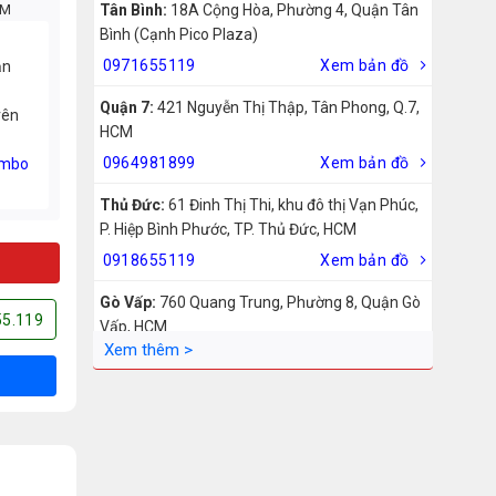
CM
Tân Bình:
18A Cộng Hòa, Phường 4, Quận Tân
Bình (Cạnh Pico Plaza)
0971655119
Xem bản đồ
ản
Quận 7:
421 Nguyễn Thị Thập, Tân Phong, Q.7,
rên
HCM
0964981899
Xem bản đồ
mbo
Thủ Đức:
61 Đinh Thị Thi, khu đô thị Vạn Phúc,
P. Hiệp Bình Phước, TP. Thủ Đức, HCM
0918655119
Xem bản đồ
Gò Vấp:
760 Quang Trung, Phường 8, Quận Gò
55.119
Vấp, HCM
0942755119
Xem bản đồ
Biên Hòa:
211 – 213 – 215 Đồng Khởi, Phường
Tam Hiệp, Biên Hòa, Đồng Nai
0969455119
Xem bản đồ