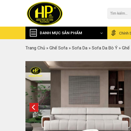
Skip
to
Tìm
kiếm:
content
DANH MỤC SẢN PHẨM
Chính 
Trang Chủ
»
Ghế Sofa
»
Sofa Da
»
Sofa Da Bò Ý
»
Ghế 