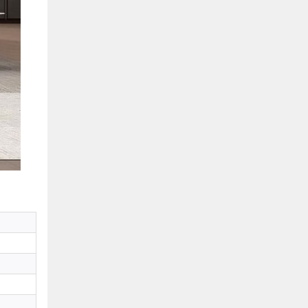
Hồ Chí Minh
0901655119
Xem bản đồ
KHU VỰC MIỀN BẮC
Hà Nội:
13-14 Lô B2 Shophouse 24h, Đường Tố
Hữu, P. Vạn Phúc, Q. Hà Đông, Hà Nội
0916655119
Xem bản đồ
Vĩnh Phúc:
17-19 Nguyễn Tất Thành, Phường
Liên Bảo, Vĩnh Yên, Vĩnh Phúc
0915655119
Xem bản đồ