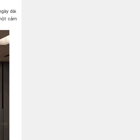
Bình Dương:
155 Quốc Lộ 1K, Khu Phố Đông A,
Phường Đông Hòa, Dĩ An, Bình Dương
gày dài.
0978041299
Xem bản đồ
 một cảm
Bình Dương:
415 Đại lộ Bình Dương, Phường
Thủ Dầu Một, TP HCM
0793655119
Xem bản đồ
Bà Rịa:
643 CMT8, P. Long Toàn, Tp Bà Rịa,
Tỉnh BRVT
0916455868
Xem bản đồ
Lâm Đồng:
207 Trần Hưng Đạo, Thị trấn Liên
Nghĩa, Huyện Đức Trọng, Tỉnh Lâm Đồng
0971655118
Xem bản đồ
Cần Thơ:
218 Đường 3 tháng 2, Phường Hưng
Lợi, Quận Ninh Kiều, TP. Cần Thơ
0898655119
Xem bản đồ
Củ Chi:
72A Đường Tỉnh Lộ 15, Ấp 11A, Củ Chi,