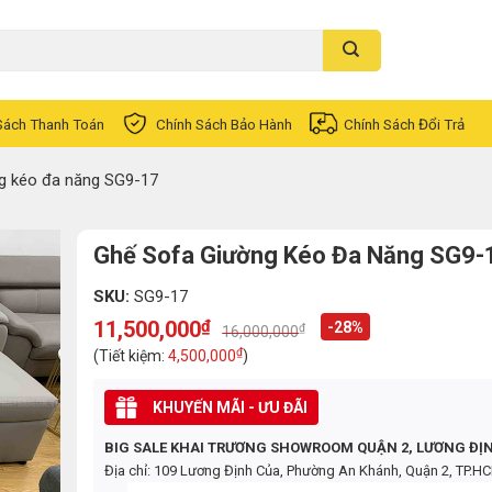
Sách Thanh Toán
Chính Sách Bảo Hành
Chính Sách Đổi Trả
g kéo đa năng SG9-17
Ghế Sofa Giường Kéo Đa Năng SG9-
SKU:
SG9-17
11,500,000
₫
-28%
₫
16,000,000
Original
Current
price
price
₫
(Tiết kiệm:
4,500,000
)
was:
is:
16,000,000₫.
11,500,000₫.
KHUYẾN MÃI - ƯU ĐÃI
BIG SALE KHAI TRƯƠNG SHOWROOM QUẬN 2, LƯƠNG ĐỊ
Địa chỉ: 109 Lương Định Của, Phường An Khánh, Quận 2, TP.H