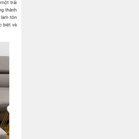
Bình Dương:
155 Quốc Lộ 1K, Khu Phố Đông A,
một trải
Phường Đông Hòa, Dĩ An, Bình Dương
ng thành
0978041299
Xem bản đồ
 làm tôn
 biệt và
Bình Dương:
415 Đại lộ Bình Dương, Phường
Thủ Dầu Một, TP HCM
0793655119
Xem bản đồ
Bà Rịa:
643 CMT8, P. Long Toàn, Tp Bà Rịa,
Tỉnh BRVT
0916455868
Xem bản đồ
Lâm Đồng:
207 Trần Hưng Đạo, Thị trấn Liên
Nghĩa, Huyện Đức Trọng, Tỉnh Lâm Đồng
0971655118
Xem bản đồ
Cần Thơ:
218 Đường 3 tháng 2, Phường Hưng
Lợi, Quận Ninh Kiều, TP. Cần Thơ
0898655119
Xem bản đồ
Củ Chi:
72A Đường Tỉnh Lộ 15, Ấp 11A, Củ Chi,