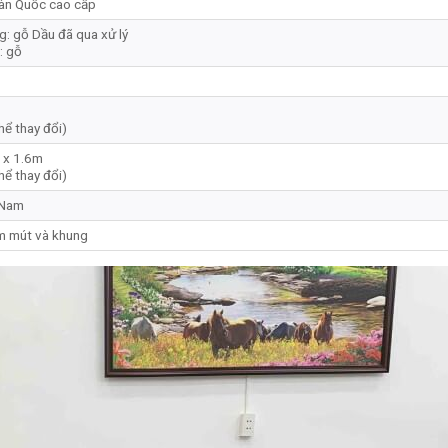
àn Quốc cao cấp
g: gỗ Dầu đã qua xử lý
: gỗ
hể thay đổi)
 x 1.6m
hể thay đổi)
 Nam
 mút và khung