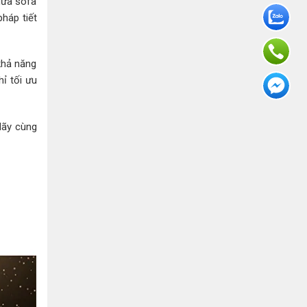
iữa sofa
háp tiết
khả năng
ỉ tối ưu
Hãy cùng