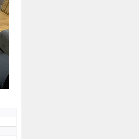
Hồ Chí Minh
0901655119
Xem bản đồ
KHU VỰC MIỀN BẮC
Hà Nội:
13-14 Lô B2 Shophouse 24h, Đường Tố
Hữu, P. Vạn Phúc, Q. Hà Đông, Hà Nội
0916655119
Xem bản đồ
Vĩnh Phúc:
17-19 Nguyễn Tất Thành, Phường
Liên Bảo, Vĩnh Yên, Vĩnh Phúc
0915655119
Xem bản đồ