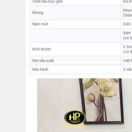
Chất liệu bọc ghế
Da H
Khun
Khung
Chân
Nệm mút
D40
Xám
(có t
2.5m
Kích thước
(có t
Nơi sản xuất
Việt
Bảo hành
3 năm