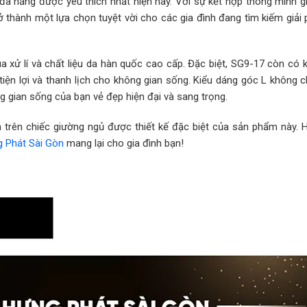
đa năng được yêu thích nhất hiện nay. Với sự kết hợp thông minh g
 thành một lựa chọn tuyệt vời cho các gia đình đang tìm kiếm giải p
a xử lí và chất liệu da hàn quốc cao cấp. Đặc biệt, SG9-17 còn có 
iện lợi và thanh lịch cho không gian sống. Kiểu dáng góc L không ch
gian sống của bạn vẻ đẹp hiện đại và sang trọng.
 trên chiếc giường ngủ được thiết kế đặc biệt của sản phẩm này. 
 Phát Sài Gòn
mang lại cho gia đình bạn!