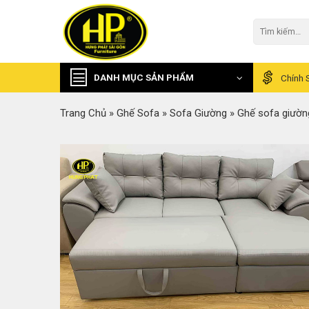
Skip
to
Tìm
kiếm:
content
DANH MỤC SẢN PHẨM
Chính 
Trang Chủ
»
Ghế Sofa
»
Sofa Giường
»
Ghế sofa giườn