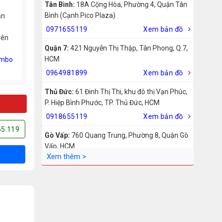
Tân Bình:
18A Cộng Hòa, Phường 4, Quận Tân
Bình (Cạnh Pico Plaza)
ản
0971655119
Xem bản đồ
rên
Quận 7:
421 Nguyễn Thị Thập, Tân Phong, Q.7,
HCM
mbo
0964981899
Xem bản đồ
Thủ Đức:
61 Đinh Thị Thi, khu đô thị Vạn Phúc,
P. Hiệp Bình Phước, TP. Thủ Đức, HCM
0918655119
Xem bản đồ
55.119
Gò Vấp:
760 Quang Trung, Phường 8, Quận Gò
Vấp, HCM
0942755119
Xem bản đồ
Biên Hòa:
211 – 213 – 215 Đồng Khởi, Phường
Tam Hiệp, Biên Hòa, Đồng Nai
0969455119
Xem bản đồ