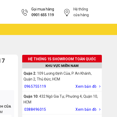
Gọi mua hàng
Hệ thống
0901 655 119
cửa hàng
HỆ THỐNG 15 SHOWROOM TOÀN QUỐC
17
KHU VỰC MIỀN NAM
Quận 2:
109 Lương Định Của, P. An Khánh,
Quận 2, Thủ Đức, HCM
0965755119
Xem bản đồ
Quận 10:
432 Ngô Gia Tự, Phường 4, Quận 10,
HCM
NH CỦA
0388496015
Xem bản đồ
CM