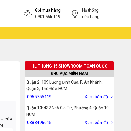
Gọi mua hàng
Hệ thống
0901 655 119
cửa hàng
HỆ THỐNG 15 SHOWROOM TOÀN QUỐC
KHU VỰC MIỀN NAM
Quận 2:
109 Lương Định Của, P. An Khánh,
Quận 2, Thủ Đức, HCM
0965755119
Xem bản đồ
Quận 10:
432 Ngô Gia Tự, Phường 4, Quận 10,
HCM
NH CỦA
0388496015
Xem bản đồ
CM