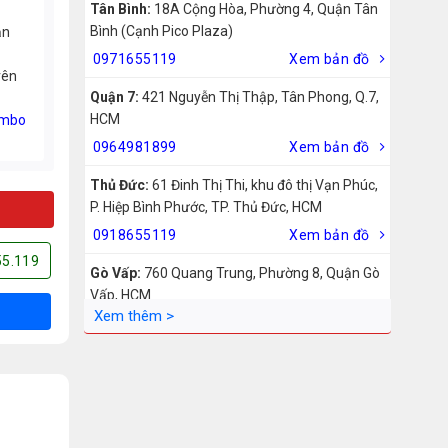
Tân Bình:
18A Cộng Hòa, Phường 4, Quận Tân
Bình (Cạnh Pico Plaza)
ản
0971655119
Xem bản đồ
rên
Quận 7:
421 Nguyễn Thị Thập, Tân Phong, Q.7,
HCM
mbo
0964981899
Xem bản đồ
Thủ Đức:
61 Đinh Thị Thi, khu đô thị Vạn Phúc,
P. Hiệp Bình Phước, TP. Thủ Đức, HCM
0918655119
Xem bản đồ
55.119
Gò Vấp:
760 Quang Trung, Phường 8, Quận Gò
Vấp, HCM
0942755119
Xem bản đồ
Biên Hòa:
211 – 213 – 215 Đồng Khởi, Phường
Tam Hiệp, Biên Hòa, Đồng Nai
0969455119
Xem bản đồ