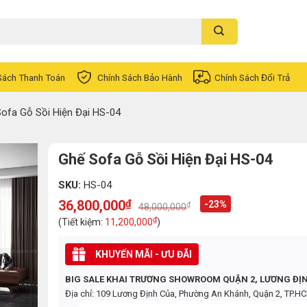
Sách Thanh Toán
Chính Sách Bảo Hành
Chính Sách Đổi Trả
ofa Gỗ Sồi Hiện Đại HS-04
Ghế Sofa Gỗ Sồi Hiện Đại HS-04
SKU:
HS-04
36,800,000
₫
-23%
₫
48,000,000
Original
Current
price
price
₫
(Tiết kiệm:
11,200,000
)
was:
is:
48,000,000₫.
36,800,000₫.
KHUYẾN MÃI - ƯU ĐÃI
BIG SALE KHAI TRƯƠNG SHOWROOM QUẬN 2, LƯƠNG ĐỊ
Địa chỉ: 109 Lương Định Của, Phường An Khánh, Quận 2, TP.H