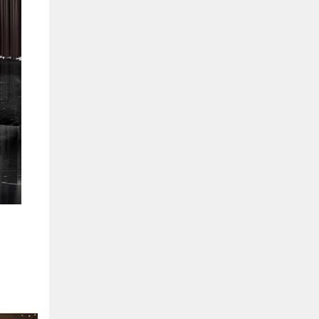
Hồ Chí Minh
0901655119
Xem bản đồ
KHU VỰC MIỀN BẮC
Hà Nội:
13-14 Lô B2 Shophouse 24h, Đường Tố
Hữu, P. Vạn Phúc, Q. Hà Đông, Hà Nội
0916655119
Xem bản đồ
Vĩnh Phúc:
17-19 Nguyễn Tất Thành, Phường
Liên Bảo, Vĩnh Yên, Vĩnh Phúc
0915655119
Xem bản đồ