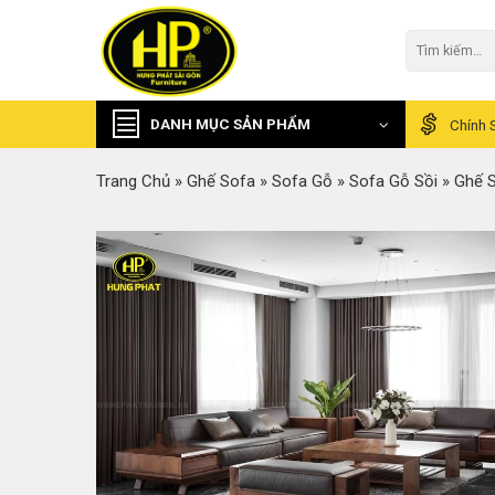
Skip
to
Tìm
kiếm:
content
DANH MỤC SẢN PHẨM
Chính 
Trang Chủ
»
Ghế Sofa
»
Sofa Gỗ
»
Sofa Gỗ Sồi
»
Ghế S