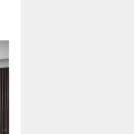
Bình Dương:
155 Quốc Lộ 1K, Khu Phố Đông A,
Phường Đông Hòa, Dĩ An, Bình Dương
0978041299
Xem bản đồ
Bình Dương:
415 Đại lộ Bình Dương, Phường
Thủ Dầu Một, TP HCM
0793655119
Xem bản đồ
Bà Rịa:
643 CMT8, P. Long Toàn, Tp Bà Rịa,
Tỉnh BRVT
0916455868
Xem bản đồ
Lâm Đồng:
207 Trần Hưng Đạo, Thị trấn Liên
Nghĩa, Huyện Đức Trọng, Tỉnh Lâm Đồng
0971655118
Xem bản đồ
Cần Thơ:
218 Đường 3 tháng 2, Phường Hưng
Lợi, Quận Ninh Kiều, TP. Cần Thơ
0898655119
Xem bản đồ
Củ Chi:
72A Đường Tỉnh Lộ 15, Ấp 11A, Củ Chi,